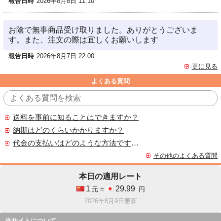
報告日時
2026年8月8日 11:10
お陰で無事商品受け取りました。ありがとうございま
す。また、注文の際は宜しくお願いします
報告日時
2026年8月7日 22:00
更に見る
よくある質問
送料を事前に知ることはできますか？
納期はどのくらいかかりますか？
代金の支払いはどのような方法ですか？
その他のよくある質問
本日の適用レート
1
29.99
元 =
円
2026年8月9日更新
当サイトについて