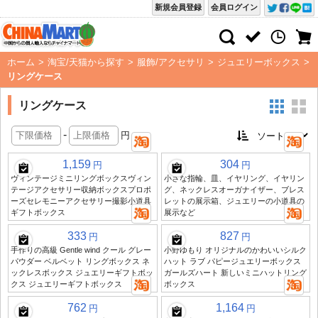
新規会員登録
会員ログイン
ホーム
>
淘宝/天猫から探す
>
服飾/アクセサリ
>
ジュエリーボックス
>
リングケース
リングケース
-
円
1,159
304
円
円
ヴィンテージミニリングボックスヴィン
小さな指輪、皿、イヤリング、イヤリン
テージアクセサリー収納ボックスプロポ
グ、ネックレスオーガナイザー、ブレス
ーズセレモニーアクセサリー撮影小道具
レットの展示箱、ジュエリーの小道具の
ギフトボックス
展示など
333
827
円
円
手作りの高級 Gentle wind クール グレー
小野ゆもり オリジナルのかわいいシルク
パウダー ベルベット リングボックス ネ
ハット ラブ パピージュエリーボックス
ックレスボックス ジュエリーギフトボッ
ガールズハート 新しいミニハットリング
クス ジュエリーギフトボックス
ボックス
762
1,164
円
円