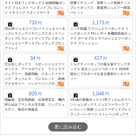
ライト付きリングボックス 結婚指輪ボッ
容量イヤリング、翡翠リング収納ディス
クス フォレスト ペンダントブレスレッ
プレイボックス、家庭用ジュエリー鑑賞
ト イヤリング スタッドケース
パレット
733
1,173
円
円
2023年ジュエリープレートジュエリーネ
ニッチ刺繍 ラブジュエリーボックス リ
ックレスリングイヤリングスタッドペン
ングボックス PU レザー 多機能収納ボッ
ダントブレスレットディスプレイボック
クス ポータブルトラベルジュエリーボッ
スジュエリーディスプレイラックプロッ
クス ファッション
プトレイ
34
427
円
円
引き出しボックス、スポットジュエリー
ミルクティーカップの蓋を返すリングボ
ボックス、アースホワイト、ライトラグ
ックス 告白ジュエリーボックス 2026年
ジュアリー、高級指輪、スタッドイヤリ
彼女にプロポーズを送る最初のミルクテ
ング、ネックレス、ブレスレット、収納
ィー
アクセサリー、パッケージングボックス
920
1,046
円
円
指輪箱、宝石収納箱、出張用宝石、機内
100個の装飾ボックス PEフィルムサスペ
持ち込みフランネル宝石箱、リングジュ
ンションボックス ジュエリーラック ブ
エチン、軽品や高級品
レスレット収納 ジュエリーディスプレイ
ラック パッケージ ストレージボックス
更に読み込む