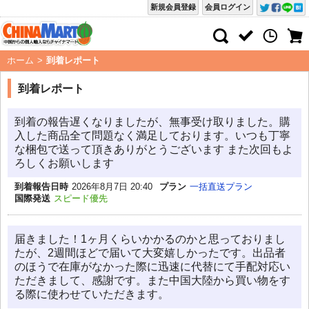
新規会員登録
会員ログイン
ホーム
>
到着レポート
到着レポート
到着の報告遅くなりましたが、無事受け取りました。購
入した商品全て問題なく満足しております。いつも丁寧
な梱包で送って頂きありがとうございます また次回もよ
ろしくお願いします
到着報告日時
2026年8月7日 20:40
プラン
一括直送プラン
国際発送
スピード優先
届きました！1ヶ月くらいかかるのかと思っておりまし
たが、2週間ほどで届いて大変嬉しかったです。出品者
のほうで在庫がなかった際に迅速に代替にて手配対応い
ただきまして、感謝です。また中国大陸から買い物をす
る際に使わせていただきます。