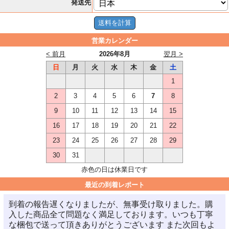
発送先
営業カレンダー
< 前月
2026年8月
翌月 >
日
月
火
水
木
金
土
1
2
3
4
5
6
7
8
9
10
11
12
13
14
15
16
17
18
19
20
21
22
23
24
25
26
27
28
29
30
31
赤色の日は休業日です
最近の到着レポート
到着の報告遅くなりましたが、無事受け取りました。購
入した商品全て問題なく満足しております。いつも丁寧
な梱包で送って頂きありがとうございます また次回もよ