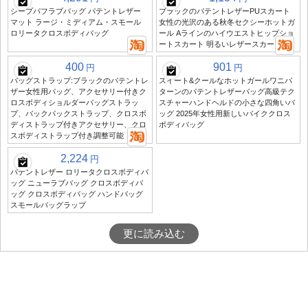
シープパフラブバッグ パテントレザー
ブラックのパテントレザーPUスカート
マット ラージ・ミディアム・スモール
女性の光沢のある秋冬セクシーホットガ
ロリータクロスボディバッグ
ール Aラインのハイウエストヒップショ
ートスカート 明るいレザースカート
400
901
円
円
バッグストラップ:ブラックのパテントレ
スイート&クールなホットガールワニパ
ザー女性用バッグ、アクセサリー付きク
ターンのパテントレザーバッグ高級テク
ロスボディショルダーバッグストラッ
スチャーハンドヘルドの小さな四角いバ
プ、バックパックストラップ、クロスボ
ッグ 2025年女性用新しいバイククロス
ディストラップ付きアクセサリー、クロ
ボディバッグ
スボディストラップ付き調整可能
2,224
円
パテントレザー ロリータクロスボディバ
ッグ ニューラブバッグ クロスボディバ
ッグ クロスボディバッグ ハンドバッグ
スモールバッグラップ
更に読み込む