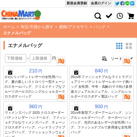
新規会員登録
会員ログイン
ホーム
>
淘宝/天猫から探す
>
服飾/アクセサリ
>
バッグ
>
エナメルバッグ
エナメルバッグ
-
円
210
840
円
円
かわいいパテントレザーの女性用バッ
2025年ファッショナブルなライトラグジ
グ、夏の新しいストロベリー型チェーン
ュアリー パテントレザーレオパード柄バ
のスモールバッグ、クリエイティブなフ
ッグ 女性用、中年・高齢のママ向け多用
ルーツガールズのシングルショルダーク
途カジュアルカジュアル、シングルショ
ロスボディバッグ
ルダークロスボディ電話バッグ
960
900
円
円
ウィメンズバッグ 2025 クロスボーダー
2025年新型アンダーアームバッグ、シン
パテントレザー ハンドヘルド、ファッシ
グルショルダーバッグ、ホーボーハンド
ョナブルなウィメンズバッグ、チェーン
バッグ、光沢のあるレザーの女性用バッ
クロスボディバッグ、ハンドラップイブ
グ、ファッショナブルで多用途な女性用
ニングバッグ、ファッションランウェイ
バッグ