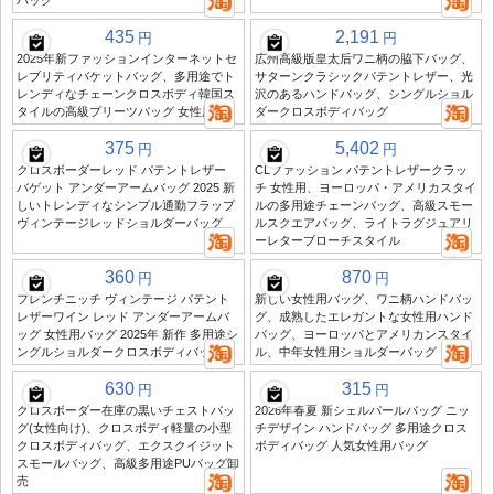
バッグ
435
2,191
円
円
2025年新ファッションインターネットセ
広州高級版皇太后ワニ柄の脇下バッグ、
レブリティバケットバッグ、多用途でト
サターンクラシックパテントレザー、光
レンディなチェーンクロスボディ韓国ス
沢のあるハンドバッグ、シングルショル
タイルの高級プリーツバッグ 女性用
ダークロスボディバッグ
375
5,402
円
円
クロスボーダーレッド パテントレザー
CLファッション パテントレザークラッ
バゲット アンダーアームバッグ 2025 新
チ 女性用、ヨーロッパ・アメリカスタイ
しいトレンディなシンプル通勤フラップ
ルの多用途チェーンバッグ、高級スモー
ヴィンテージレッドショルダーバッグ
ルスクエアバッグ、ライトラグジュアリ
ーレターブローチスタイル
360
870
円
円
フレンチニッチ ヴィンテージ パテント
新しい女性用バッグ、ワニ柄ハンドバッ
レザーワイン レッド アンダーアームバ
グ、成熟したエレガントな女性用ハンド
ッグ 女性用バッグ 2025年 新作 多用途シ
バッグ、ヨーロッパとアメリカンスタイ
ングルショルダークロスボディバッグ
ル、中年女性用ショルダーバッグ
630
315
円
円
クロスボーダー在庫の黒いチェストバッ
2026年春夏 新シェルパールバッグ ニッ
グ(女性向け)、クロスボディ軽量の小型
チデザイン ハンドバッグ 多用途クロス
クロスボディバッグ、エクスクイジット
ボディバッグ 人気女性用バッグ
スモールバッグ、高級多用途PUバッグ卸
売