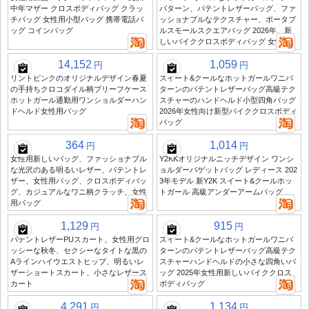
中年マザー クロスボディバッグ クラッ
パターン、パテントレザーバッグ、ファ
チバッグ 女性用小型バッグ 携帯電話バ
ッショナブルなテクスチャー、ポータブ
ッグ コインバッグ
ルスモールスクエアバッグ 2026年、新
しいバイククロスボディバッグ 女性用
14,152
1,059
円
円
リントピンクのオリジナルデザイン春夏
スイート&クールなホットガールワニパ
の手持ちクロコダイル柄ブリーフケース
ターンのパテントレザーバッグ高級テク
ホットガール通勤用ワンショルダーハン
スチャーのハンドヘルド小型四角バッグ
ドヘルド女性用バッグ
2026年女性向け新型バイククロスボディ
バッグ
364
1,014
円
円
女性用新しいバッグ、ファッショナブル
Y2KKオリジナルニッチデザイン ワンシ
な光沢のある明るいレザー、パテントレ
ョルダーバゲットバッグ レディース 202
ザー、女性用バッグ、クロスボディバッ
3年モデル 新Y2K スイート&クールホッ
グ、カジュアルなワニ柄クラッチ、女性
トガール 高級アンダーアームバッグ
用バッグ
1,129
915
円
円
パテントレザーPUスカート、女性用グロ
スイート&クールなホットガールワニパ
ッシーな秋冬、セクシーなタイトな黒の
ターンのパテントレザーバッグ高級テク
Aラインハイウエストヒップ、明るいレ
スチャーハンドヘルドの小さな四角いバ
ザーショートスカート、小さなレザース
ッグ 2025年女性用新しいバイククロス
カート
ボディバッグ
4,291
1,134
円
円