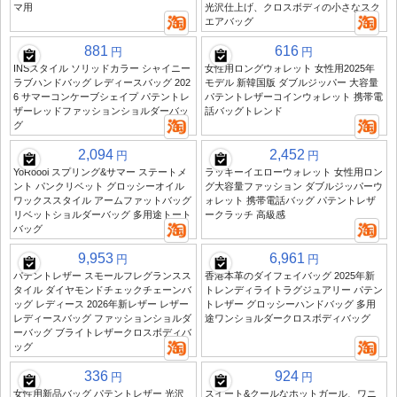
マ用
光沢仕上げ、クロスボディの小さなスク
エアバッグ
881
616
円
円
INSスタイル ソリッドカラー シャイニー
女性用ロングウォレット 女性用2025年
ラブハンドバッグ レディースバッグ 202
モデル 新韓国版 ダブルジッパー 大容量
6 サマーコンケーブシェイプ パテントレ
パテントレザーコインウォレット 携帯電
ザーレッドファッションショルダーバッ
話バッグトレンド
グ
2,094
2,452
円
円
YoRoooi スプリング&サマー ステートメ
ラッキーイエローウォレット 女性用ロン
ント パンクリベット グロッシーオイル
グ大容量ファッション ダブルジッパーウ
ワックススタイル アームファットバッグ
ォレット 携帯電話バッグ パテントレザ
リベットショルダーバッグ 多用途トート
ークラッチ 高級感
バッグ
9,953
6,961
円
円
パテントレザー スモールフレグランスス
香港本革のダイフェイバッグ 2025年新
タイル ダイヤモンドチェックチェーンバ
トレンディライトラグジュアリー パテン
ッグ レディース 2026年新レザー レザー
トレザー グロッシーハンドバッグ 多用
レディースバッグ ファッションショルダ
途ワンショルダークロスボディバッグ
ーバッグ ブライトレザークロスボディバ
ッグ
336
924
円
円
女性用新品バッグ パテントレザー 光沢
スイート&クールなホットガール、ワニ