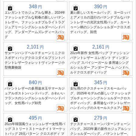
348
390
円
円
エレガントでカジュアルな輝き、2024年
夏の新しいスモールバッグ、ヨーロッパ
ファッショナブルな初春の新しいパテン
とアメリカの流行のパテンナブルなパテ
トレザー、ファッショナブルライトラグ
ントレザーの光沢女性用バッグ、カート
ジュアリーシングルショルダーハンドバ
ゥーン柄のシングルショルダークロスボ
ッグ、アンダーアームズレディースバッ
ディバッグ、卸売
グ
2,101
2,161
円
円
サターンハンドヘルドチェーンミニクロ
2025年新作 女性用バッグ ファッション
スボディバッグクロコダイルプリントパ
パテントレザー エレガント ディンダン
テントレザーウォレットヴィンテージ小
バッグ スパイシーガール 多用途シング
型廃棄物袋
ルショルダー アンダーアーム ハンドヘ
ルドクロスボディバッグ
840
345
円
円
パテントレザーの多用途水玉サマーカジ
女性用のテクスチャードスモールバッ
ュアルボストンハンドバッグ、かわいい
グ、2025年モデルの新しいファッショナ
フランスのシングルショルダーハンドバ
ブルチェーンシングルショルダークロス
ッグ、女性用バッグ卸売
ボディバッグ、多用途なパテントレザー
ハンドバッグのスモールスクエアバッグ
495
279
円
円
2025年韓国風ウォッシュレザー女性用バ
テクスチャーストーンパターンチェーン
ッグ ストリートストールナイトマーケッ
バッグ、2023年夏の新作カジュアルシッ
トバッグ 29元パターン クロスボディ マ
クショルダーバッグ、パテントレザー、