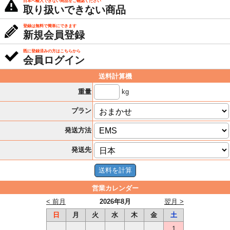
日本へ輸入できない商品をご確認ください
取り扱いできない商品
登録は無料で簡単にできます
新規会員登録
既に登録済みの方はこちらから
会員ログイン
送料計算機
kg
重量
プラン
発送方法
発送先
営業カレンダー
< 前月
2026年8月
翌月 >
日
月
火
水
木
金
土
1