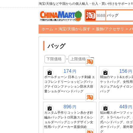
淘宝/天猫など中国からの個人輸入・仕入・買い付けをサポート!!
ホーム
>
淘宝/天猫から探す
>
服飾/アクセサリ
>
バッグ
-
円
174
156
円
円
ボールチェーン 日本ニッチ刺繍 エ
韓国のマット&エボン2
コフレンドリーショッピングバッ
ケットバッグ、女性用
グナイロンファッション防水大容
カジュアルなナイロン
量ショルダーハンドバッグ
バッグ
896
449
円
円
カスタム手作りコットン糸かぎ針
短距離スポーツフィッ
編みバッグレトロ民族スタイルシ
グ、トラベルバッグ、
ョルダーバッグニッチデザイン女
式ハンドバッグ、ロゴ
性用バッグメーカー直接供給
ボードバッグ、屋外荷
グ