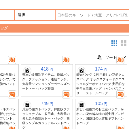
バッグ
418
174
円
円
024年新バ
春夏の多用途アイテム、刺繍バッ
卸売バッグ 女性用新しい花柄クロ
シンプルで
グ、ファッション、通勤ニッチ、
スバッグ オックスフォードクロス
脇のハンド
大容量ワンショルダーガールズハ
ショルダーボディバッグ 実用的な
ートトートバッグ卸売
中年女性用バッグ キャンバススト
リートストールバッグ
749
105
円
円
トネスバッ
片肩の脇の下バッグ、韓国版ファ
新しい結婚式のお土産バッグ、か
折りたたみ
ッショナブル、多用途、大容量の
わいい花の編み物の誕生日プレゼ
プリント、
母と息子通勤用トートバッグ、高
ント、国慶日の大容量ギフトハン
物収納バッ
級シンプルカジュアルハンドバッ
ドバッグ
グ