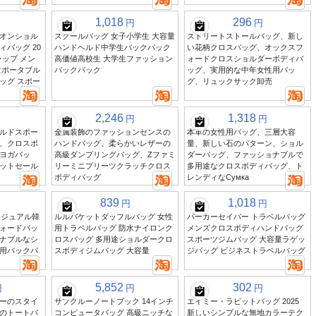
1,018
296
円
円
オンショル
スクールバッグ 女子小学生 大容量
ストリートストールバッグ、新し
バッグ 20
ハンドヘルド中学生バックパック
い花柄クロスバッグ、オックスフ
ラップ メン
高価値高校生 大学生ファッション
ォードクロスショルダーボディバ
量ポータブル
バックパック
ッグ、実用的な中年女性用バッ
ッグ スポー
グ、リュックサック卸売
2,246
1,318
円
円
ルドスポー
金属装飾のファッションセンスの
本革の女性用バッグ、三層大容
、クロスボ
ハンドバッグ、柔らかいレザーの
量、新しい石のパターン、ショル
ヨガバッ
高級ダンプリングバッグ、Zファミ
ダーバッグ、ファッショナブルで
ットセール
リーミニプリーツクラッチクロス
多用途なクロスボディバッグ、ト
ボディバッグ
レンディなСумка
839
1,018
円
円
カジュアル韓
ルルバケットダッフルバッグ 女性
パーカーセイバー トラベルバッグ
ォードバッ
用トラベルバッグ 防水ナイロンク
メンズクロスボディハンドバッグ
ナブルなシ
ロスバッグ 多用途ショルダークロ
スポーツジムバッグ 大容量ラゲッ
用バックパ
スボディジムバッグ 大容量
ジバッグ ビジネストラベルバッグ
5,852
302
円
円
円
ーのスタイ
サブクルーノートブック 14インチ
エイミー・ラビットバッグ 2025
のトートバ
コンピュータバッグ 高級ニッチな
新しいシンプルな無地カラーテク