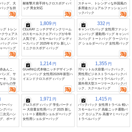
バッグ、大
耐衝撃片肩手持ちクロスボディバ
スチャー、トレンディな外国風の
バッグを持
ッグ 男女対応
多用途カジュアルファッションバ
ックパック
1,809
332
円
円
ッグ トレン
CEEKAY ニッチデザインクリーム
キャンバスバッグ 女性用ファッシ
ークウェアス
のスモールスクエアバッグが今年
ョンバッグ 通勤用バッグ キャンバ
アルメンズバ
人気です。スモールバッグ レディ
スバッグ トートバッグ ラージバッ
バッグ パー
ースバッグ 2025年モデル 新しい
グ ショルダーバッグ 女性用バッグ
ャーバッグ
ミニクロスボディバッグ
1,214
1,355
円
円
赤あんこ、
GUMNI公式本物ニッチデザインチ
70リットル大容量バックパック、
バンズ、サ
ェーンバッグ 女性用2026年新型ハ
男性用ビジネストラベルバックパ
ーキ、フル
イエンドクロスボディバッグ
ック、レジャートラベルバッグ、
ながらの学
屋外用大型スーツケースバックパ
ック、スクールバッグ
1,971
1,415
円
円
円
バーバッ
クロスボディバッグ 学生パーティ
バックパック 女性用トラベル 軽い
ングバッ
ー 大容量女性用バッグ 2025 新し
スモールバッグ 高級ニッチ通勤バ
二次元ハン
いトート通勤用ショルダーバッグ
ッグ カジュアル 高価マミーバッグ
グ、ボード
女性用ショルダーバッグ
トラベルバッグ