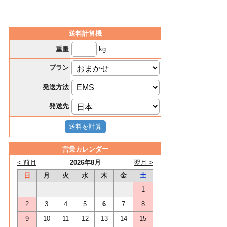
送料計算機
kg
重量
プラン
発送方法
発送先
営業カレンダー
< 前月
2026年8月
翌月 >
日
月
火
水
木
金
土
1
2
3
4
5
6
7
8
9
10
11
12
13
14
15