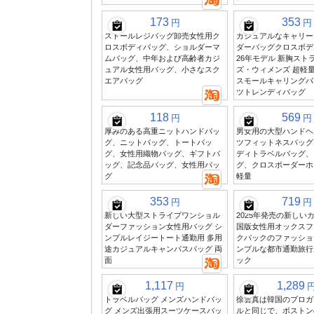
173
353
円
円
ストールレジバッグ卸売女性用ク
カジュアルなキャリー
ロスボディバッグ、ショルダーマ
ダーバッグクロスボディ
ムバッグ、中年および高齢者カジ
26年モデル 新胸スト
ュアル女性用バッグ、小さなスク
ズ・ウィメンズ 超軽
エアバッグ
スモールキャリングバ
ツトレンディバッグ
118
569
円
円
厚みのある高重ニットハンドバッ
男女用の大型ハンドヘ
グ、ニットバッグ、トートバッ
ツフィットネスバッグ
グ、女性用織物バッグ、ギフトバ
ディトラベルバッグ、
ッグ、記念品バッグ、女性用バッ
グ、クロスボーダーホ
グ
軽量
353
719
円
円
新しい大型ストライプワンショル
2025年発売の新しい
ダーファッション女性用バッグ シ
国版女性用オックスフ
ンプルレイジートート通勤用 多用
クパックのファッショ
途カジュアルキャンバスバッグ 両
ンプルな都市通勤旅行
面
ック
1,117
1,289
円
トラベルバッグ メンズハンドバッ
徐雲真は韓国のブロガ
グ メンズ出張用スーツケースバッ
ルと同じで、ボストン