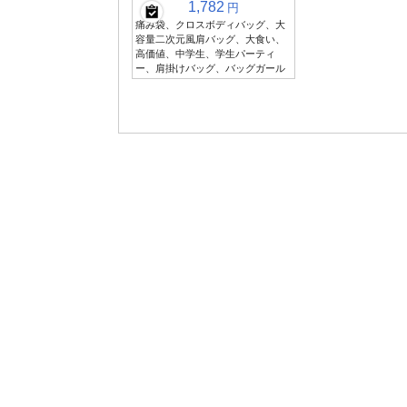
1,782
円
痛み袋、クロスボディバッグ、大
容量二次元風肩バッグ、大食い、
高価値、中学生、学生パーティ
ー、肩掛けバッグ、バッグガール