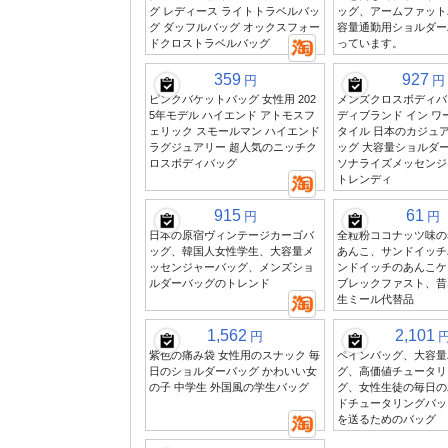
グ レディース ライトトラベルバッ
ッグ、アームファット
グ ダッフルバッグ オックスフォー
容量通勤用ショルダー
ドクロストラベルバッグ
っています。
359
927
円
円
ピンクバケットバッグ 女性用 202
メンズクロスボディバ
5年モデル ハイエンド アトモスフ
ディブランド イン ワ
ェリック スモールマン ハイエンド
タイル 日本のカジュ
ラグジュアリー 超人気のニッチク
ッグ 大容量ショルダー
ロスボディバッグ
ソナライズメッセンジ
トレンディ
915
61
円
円
日本の原宿ヴィンテージカーゴバ
全粒粉ココナッツ味の
ッグ、韓国人女性学生、大容量メ
あんこ、サンドイッチ
ッセンジャーバッグ、メンズショ
ンドイッチのあんこケ
ルダーバッグのトレンド
ブレックファスト、昔
生ミール代替品
1,562
2,101
円
紫色の痛み袋 女性用のスナック 毎
ペインバッグ、大容量
日のショルダーバッグ かわいい女
グ、高価値チュータリ
の子 中学生 外国風の学生バッグ
グ、女性生徒の毎日の
ドチュータリングバッ
を送るためのバッグ