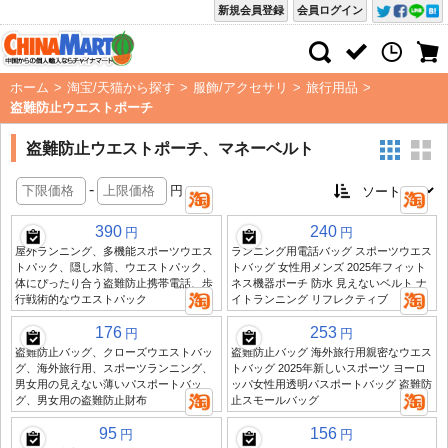
新規会員登録
会員ログイン
ホーム
>
淘宝/天猫から探す
>
服飾/アクセサリ
>
旅行用品
>
盗難防止ウエストポーチ
盗難防止ウエストポーチ、マネーベルト
-
円
390
240
円
円
屋外ランニング、多機能スポーツウエス
ランニング用電話バッグ スポーツウエス
トパック、隠し水筒、ウエストパック、
トバッグ 女性用メンズ 2025年フィット
体にぴったり合う盗難防止携帯電話、歩
ネス機器ポーチ 防水 見えないベルト ナ
行戦術的なウエストパック
イトランニング リフレクティブ
176
253
円
円
盗難防止バッグ、クローズウエストバッ
盗難防止バッグ 海外旅行用親密なウエス
グ、海外旅行用、スポーツランニング、
トバッグ 2025年新しいスポーツ ヨーロ
男女用の見えない薄いパスポートバッ
ッパ女性用透明パスポートバッグ 盗難防
グ、男女用の盗難防止財布
止スモールバッグ
95
156
円
円