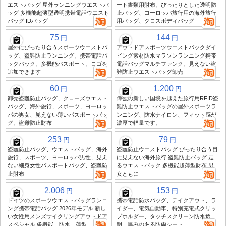
エストバッグ 屋外ランニングウエストバ
ート書類用財布、ぴったりとした透明防
ッグ 多機能超薄型透明携帯電話ウエスト
止バッグ、ヨーロッパ旅行用の海外旅行
バッグ IDバッグ
用バッグ、クロスボディバッグ
75
144
円
円
屋外にぴったり合うスポーツウエストバ
アウトドアスポーツウエストパックダイ
ッグ、盗難防止ランニング、携帯電話バ
ビング素材防水マラソンランニング携帯
ックパック、多機能パスポート、ロゴを
電話バッグマルチファンク、見えない盗
追加できます
難防止ウエストバッグ卸売
60
1,200
円
円
卸売盗難防止バッグ、クローズウエスト
偉強の新しい国境を越えた旅行用RFID盗
バッグ、海外旅行、スポーツ、ヨーロッ
難防止ウエストバッグの屋外スポーツラ
パの男女、見えない薄いパスポートバッ
ンニング、防水ナイロン、フィット感が
グ、盗難防止財布
濃厚で軽量です。
253
79
円
円
盗難防止バッグ、ウエストバッグ、海外
盗難防止ウエストバッグ ぴったり合う目
旅行、スポーツ、ヨーロッパ男性、見え
に見えない海外旅行 盗難防止バッグ 走
ない細身女性パスポートバッグ、盗難防
るウエストパック 多機能超薄型財布 男
止財布
女ともに
2,006
153
円
円
ドイツのスポーツウエストバッグランニ
携帯電話防水バッグ、テイクアウト、ラ
ング携帯電話バッグ 2026年モデル 新し
イダー、電気自動車、特別充電式クリッ
い女性用メンズサイクリングアウトドア
プホルダー、タッチスクリーン防水透
スペシャル 多機能、防水、薄型
明、厚みのある防雨シート