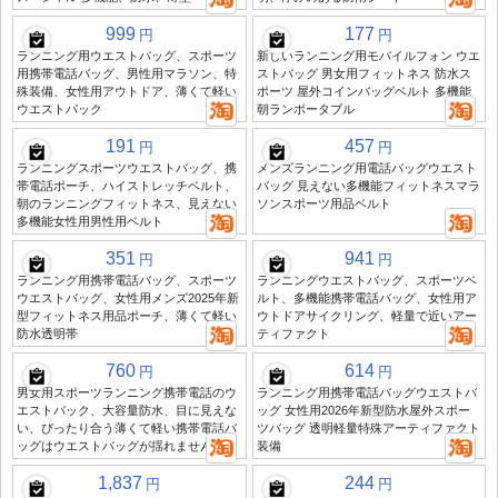
999
177
円
円
ランニング用ウエストバッグ、スポーツ
新しいランニング用モバイルフォン ウエ
用携帯電話バッグ、男性用マラソン、特
ストバッグ 男女用フィットネス 防水ス
殊装備、女性用アウトドア、薄くて軽い
ポーツ 屋外コインバッグベルト 多機能
ウエストパック
朝ランポータブル
191
457
円
円
ランニングスポーツウエストバッグ、携
メンズランニング用電話バッグウエスト
帯電話ポーチ、ハイストレッチベルト、
バッグ 見えない多機能フィットネスマラ
朝のランニングフィットネス、見えない
ソンスポーツ用品ベルト
多機能女性用男性用ベルト
351
941
円
円
ランニング用携帯電話バッグ、スポーツ
ランニングウエストバッグ、スポーツベ
ウエストバッグ、女性用メンズ2025年新
ルト、多機能携帯電話バッグ、女性用ア
型フィットネス用品ポーチ、薄くて軽い
ウトドアサイクリング、軽量で近いアー
防水透明帯
ティファクト
760
614
円
円
男女用スポーツランニング携帯電話のウ
ランニング用携帯電話バッグウエストバ
エストパック、大容量防水、目に見えな
ッグ 女性用2026年新型防水屋外スポー
い、ぴったり合う薄くて軽い携帯電話バ
ツバッグ 透明軽量特殊アーティファクト
ッグはウエストバッグが揺れません
装備
1,837
244
円
円