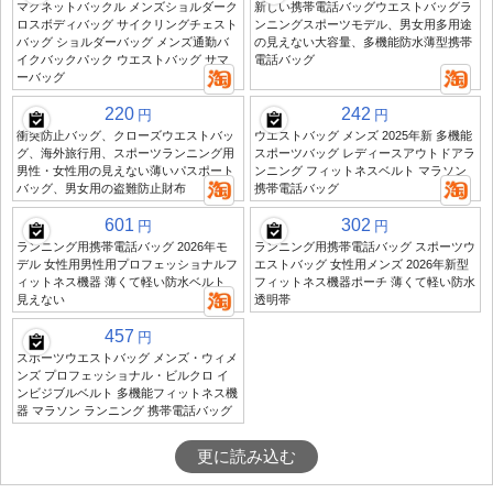
マグネットバックル メンズショルダーク
新しい携帯電話バッグウエストバッグラ
ロスボディバッグ サイクリングチェスト
ンニングスポーツモデル、男女用多用途
バッグ ショルダーバッグ メンズ通勤バ
の見えない大容量、多機能防水薄型携帯
イクバックパック ウエストバッグ サマ
電話バッグ
ーバッグ
220
242
円
円
衝突防止バッグ、クローズウエストバッ
ウエストバッグ メンズ 2025年新 多機能
グ、海外旅行用、スポーツランニング用
スポーツバッグ レディースアウトドアラ
男性・女性用の見えない薄いパスポート
ンニング フィットネスベルト マラソン
バッグ、男女用の盗難防止財布
携帯電話バッグ
601
302
円
円
ランニング用携帯電話バッグ 2026年モ
ランニング用携帯電話バッグ スポーツウ
デル 女性用男性用プロフェッショナルフ
エストバッグ 女性用メンズ 2026年新型
ィットネス機器 薄くて軽い防水ベルト
フィットネス機器ポーチ 薄くて軽い防水
見えない
透明帯
457
円
スポーツウエストバッグ メンズ・ウィメ
ンズ プロフェッショナル・ビルクロ イ
ンビジブルベルト 多機能フィットネス機
器 マラソン ランニング 携帯電話バッグ
更に読み込む