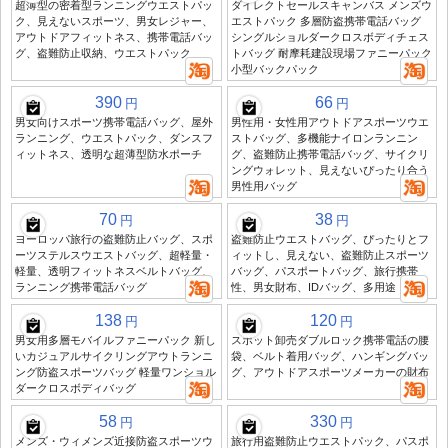
超薄型の密着型ランニングウエストパッ
ダイレクトセールスキャンバス メンズウ
ク、見えないスポーツ、男女レジャー、
エストパック 多層防盗携帯電話バッグ
アウトドアフィットネス、携帯電話バッ
シングルショルダークロスボディチェス
グ、盗難防止収納、ウエストパック
トバッグ 耐摩耗建設現場ファニーパック
小型バックパック
390
66
円
円
男女向けスポーツ携帯電話バッグ、屋外
男性用・女性用アウトドアスポーツウエ
ランニング、ウエストパック、ダンスフ
ストバッグ、多機能ナイロンランニン
ィットネス、透明な超薄型防水ポーチ
グ、盗難防止携帯電話バッグ、サイクリ
ングウォレット、見えないぴったり合う
男性用バッグ
70
38
円
円
ヨーロッパ旅行の盗難防止バッグ、スポ
盗難防止ウエストバッグ、ぴったりとフ
ーツステルスウエストバッグ、超軽量・
ィットし、見えない、盗難防止スポーツ
軽量、透明フィットネスベルトバッグ、
バッグ、パスポートバッグ、旅行携帯
ランニング携帯電話バッグ
性、男女財布、IDバッグ、多用途
138
120
円
円
男女用多層モバイルファニーパック 新し
スポット卸売ダブルロック携帯電話の腰
いカジュアルサイクリングアウトランニ
袋、ベルト着用バッグ、ハンギングバッ
ング防盗スポーツバッグ 軽量ワンショル
グ、アウトドアスポーツメーカーの財布
ダークロスボディバッグ
58
330
円
円
メンズ・ウィメンズ近接防盗スポーツウ
旅行用盗難防止ウエストパック、パスポ