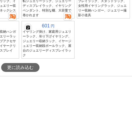
リップ、イ
転ジュエリーラック、ジュエリー
プレイラック、スタッドラック、
ュエリー収
ディスプレイラック、イヤリング
女性用イヤリングラック、ジュエ
ネックレス
ペンダント、特別な棚、大容量で
リー収納ハンガー、ジュエリー撮
巻かれます
影小道具
601
円
収納ハンガ
イヤリング掛け、家庭用ジュエリ
エリーラッ
ーラック、吊り下げイヤリング、
プアクセサ
ジュエリー収納ラック、イヤージ
イヤークリ
ュエリー収納段ボールラック、屋
スプレイ
台のジュエリーディスプレイラッ
ク
更に読み込む