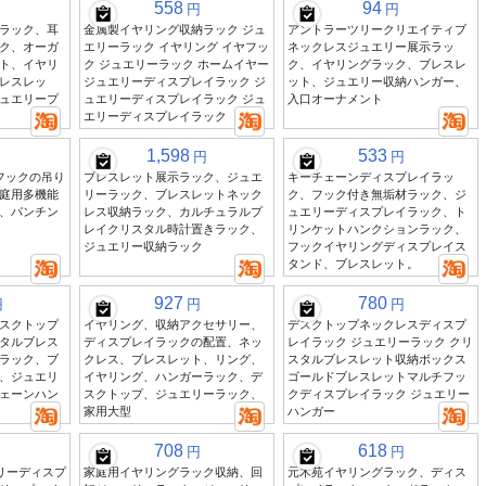
558
94
円
円
ラック、耳
金属製イヤリング収納ラック ジュ
アントラーツリークリエイティブ
ク、オーガ
エリーラック イヤリング イヤフッ
ネックレスジュエリー展示ラッ
ト、イヤリ
ク ジュエリーラック ホームイヤー
ク、イヤリングラック、ブレスレ
レスレッ
ジュエリーディスプレイラック ジ
ット、ジュエリー収納ハンガー、
ュエリープ
ュエリーディスプレイラック ジュ
入口オーナメント
エリーディスプレイラック
1,598
533
円
円
フックの吊り
ブレスレット展示ラック、ジュエ
キーチェーンディスプレイラッ
庭用多機能
リーラック、ブレスレットネック
ク、フック付き無垢材ラック、ジ
、パンチン
レス収納ラック、カルチュラルプ
ュエリーディスプレイラック、ト
レイクリスタル時計置きラック、
リンケットハンクションラック、
ジュエリー収納ラック
フックイヤリングディスプレイス
タンド、ブレスレット。
927
780
円
円
円
スクトップ
イヤリング、収納アクセサリー、
デスクトップネックレスディスプ
タルブレス
ディスプレイラックの配置、ネッ
レイラック ジュエリーラック クリ
ラック、ブ
クレス、ブレスレット、リング、
スタルブレスレット収納ボックス
、ジュエリ
イヤリング、ハンガーラック、デ
ゴールドブレスレットマルチフッ
ェーンハン
スクトップ、ジュエリーラック、
クディスプレイラック ジュエリー
家用大型
ハンガー
708
618
円
円
エリーディスプ
家庭用イヤリングラック収納、回
元木苑イヤリングラック、ディス