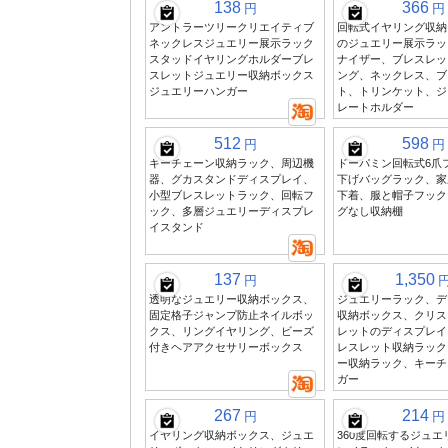
138
366
円
円
アントラーツリークリエイティブ
回転式イヤリング収納
ネックレスジュエリー展示ラック
のジュエリー展示ラッ
スタッドイヤリングホルダーブレ
ナイザー、ブレスレッ
スレットジュエリー収納ボックス
ング、ネックレス、ブ
ジュエリーハンガー
ト、トリンケット、ジ
レートホルダー
512
598
円
円
キーチェーン収納ラック、周辺機
ドーパミン回転式6爪
器、グカスタンドディスプレイ、
下げバッグラック、家
小型ブレスレットラック、回転フ
下着、服と帽子フック
ック、多層ジュエリーディスプレ
グなし収納棚
イスタンド
137
1,350
円
透明なジュエリー収納ボックス、
ジュエリーラック、デ
固定格子ジャンプ防止ネイルボッ
収納ボックス、クリス
クス、リングイヤリング、ビーズ
レットのディスプレイ
付きヘアアクセサリーボックス
レスレット収納ラック
ー収納ラック、キーチ
ガー
267
214
円
円
イヤリング収納ボックス、ジュエ
360度回転するジュ