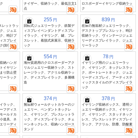
ク
ナイザー、収納ラック、最低注文1
ロスボーダーイヤリング収納ラッ
点
ク
255
839
円
円
レスレットラッ
回転式ジュエリーラック、鉄製デ
在庫の無垢材ジュエリーラック、
ク、ジュエ
ィスプレイペンダントディスプレ
デスクトップブレスレット、時計
ク、時計ブ
イラック、イヤリング、鍵、ブレ
収納ラック、ヴィンテージジュエ
ィスプレイ
スレット、着脱式床展示、収納ラ
リーディスプレイラック、ジュエ
(卸売)
ック
リーラック
554
78
円
円
収納ハンガ
海外貿易用のクロスボーダーアク
イヤリング用のジュエリーラッ
トイヤリン
リルジュエリー収納ラック、スト
ク、イヤリング、ネックレスラッ
まり防止壁
レージラック、アクリル収納ラッ
ク、ポートレートネック、ジュエ
リーラック
ク、ディスプレイラック、多層構
リーディスプレイ、アーティステ
造
ィックスタイルのディスプレイラ
ック
374
378
円
円
イラック、
無垢材ウォールナットカラーのジ
イヤリング収納ボックス、透明ジ
ーフディス
ュエリー、ペンダントネックレ
ュエリー収納ボックス、イヤリン
モールドカ
ス、イヤリング、ブレスレットラ
グ、イヤリング、スタッドネック
小道具、ネ
ック、ディスプレイラック、チェ
レス、ブレスレットディスプレイ
エリーディ
ーンネックレス、収納ハンガース
ラック、アクリル、防塵、防酸素
タンド