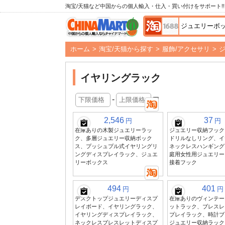
淘宝/天猫など中国からの個人輸入・仕入・買い付けをサポート!!
ホーム
>
淘宝/天猫から探す
>
服飾/アクセサリ
>
イヤリングラック
-
円
2,546
37
円
円
在庫ありの木製ジュエリーラッ
ジュエリー収納フック
ク、多層ジュエリー収納ボック
ドリルなしリング、イ
ス、プッシュプル式イヤリングリ
ネックレスハンギング
ングディスプレイラック、ジュエ
庭用女性用ジュエリー
リーボックス
接着フック
494
401
円
円
デスクトップジュエリーディスプ
在庫ありのヴィンテー
レイボード、イヤリングラック、
ットラック、ブレスレ
イヤリングディスプレイラック、
プレイラック、時計ブ
ネックレスブレスレットディスプ
ジュエリー収納ラック