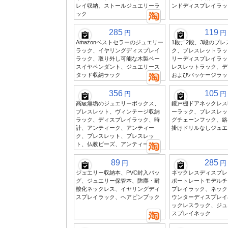
レイ収納、ストールジュエリーラ
ンドディスプレイラッ
ック
285
119
円
円
Amazonベストセラーのジュエリー
1段、2段、3段のブ
ラック、イヤリングディスプレイ
ク、ブレスレットラッ
ラック、取り外し可能な木製ベー
リーディスプレイラッ
スイヤペンダント、ジュエリース
レスレットラック、デ
タッド収納ラック
およびパッケージラック
356
105
円
円
高級無垢のジュエリーボックス、
鏡戸棚ドアネックレス
ブレスレット、ヴィンテージ収納
ーラック、ブレスレッ
ラック、ディスプレイラック、時
グチェーンフック、絡
計、アンティーク、アンティー
掛けドリルなしジュエ
ク、ブレスレット、ブレスレッ
ト、仏教ビーズ、アンティーク
89
285
円
円
ジュエリー収納本、PVC封入バッ
ネックレスディスプレ
グ、ジュエリー保管本、防塵・耐
ポートレートモデルチ
酸化ネックレス、イヤリングディ
プレイラック、ネック
スプレイラック、ヘアピンブック
ウンターディスプレイ
ックレスラック、ジュ
スプレイネック