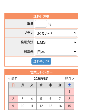
送料計算機
kg
重量
プラン
発送方法
発送先
営業カレンダー
< 前月
2026年8月
翌月 >
日
月
火
水
木
金
土
1
2
3
4
5
6
7
8
9
10
11
12
13
14
15