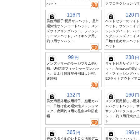
ハット
クプロテクションも可
116
120
円
円
男性用帽子:夏用サンハット、屋外
ベストセラーのワイド
通気性サンシェードハット、メン
ハット、サンシェイデ
ズサイクリングハット、フィッシ
ッシングハット、ハイ
ャーマンハット、ハイキング用、
ングルメンズフェイス
釣り用サンハット
日焼け止めサンハット
ハット
99
238
円
円
メンズサマーのラージブリム釣り
ライト付きサイクリン
帽、UV防護フィッシャーマンハッ
ット、Amazonの暖
ト、日よけ保護屋外用日よけ帽、
イトフィッシングハッ
迷彩帽
EDライトアウトドア
132
160
円
円
男女用屋外用蚊用帽子、顔用カバ
メンズ夏用新しい屋外
ー、日焼け止め通気性メッシュマ
ムバケットハット、サ
スク、夜間釣り用の昆虫や蜂防止
サンプロテクションハ
帽
ット、釣り用日焼け止め
ト
365
196
円
円
香港スタイルのレトロな洗濯デニ
春夏バケットハット、