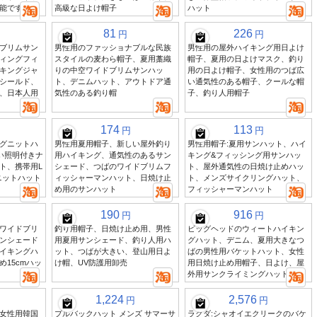
能です
高級な日よけ帽子
ハット
81
226
円
円
ブリムサン
男性用のファッショナブルな民族
男性用の屋外ハイキング用日よけ
ィングフィ
スタイルの麦わら帽子、夏用藁織
帽子、夏用の日よけマスク、釣り
キングジャ
りの中空ワイドブリムサンハッ
用の日よけ帽子、女性用のつば広
シールド、
ト、デニムハット、アウトドア通
い通気性のある帽子、クールな帽
、日本人用
気性のある釣り帽
子、釣り人用帽子
174
113
円
円
グニットハ
男性用夏用帽子、新しい屋外釣り
男性用帽子:夏用サンハット、ハイ
かい照明付きナ
用ハイキング、通気性のあるサン
キング&フィッシング用サンハッ
ト、携帯用L
シェード、つばのワイドブリムフ
ト、屋外通気性の日焼け止めハッ
ニットハット
ィッシャーマンハット、日焼け止
ト、メンズサイクリングハット、
め用のサンハット
フィッシャーマンハット
190
916
円
円
ワイドブリ
釣り用帽子、日焼け止め用、男性
ビッグヘッドのウィートハイキン
ンシェード
用夏用サンシェード、釣り人用ハ
グハット、デニム、夏用大きなつ
イキングハ
ット、つばが大きい、登山用日よ
ばの男性用バケットハット、女性
15cmハッ
け帽、UV防護用卸売
用日焼け止め用帽子、日よけ、屋
外用サンクライミングハット
1,224
2,576
円
円
女性用韓国
プルバックハット メンズ サマーサ
ラクダ:シャオイエクリークのバケ