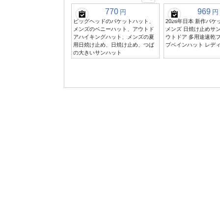
770
969
円
円
ビッグヘッドのバケットハット、
2026年日本 新作バ
メンズのベニーハット、アウトド
メンズ 日焼け止めサン
アハイキングハット、メンズの夏
ウトドア 多用途速乾
用日焼け止め、日焼け止め、つば
プベインハット レディ
の大きいサンハット