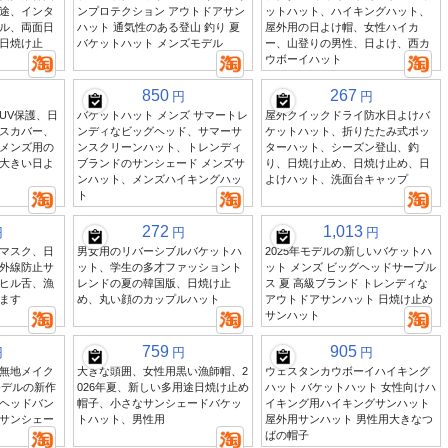
途、インタ
ンプロテクション アウトドアサン
ットハット、ハイキングハット、
ル、両面日
ハット 通気性のある登山 釣り 夏
屋外用の日よけ帽、女性ハイカ
日焼け止
バケットハット メンズモデル
ー、山登りの男性、日よけ、西カ
ウボーイハット
850
267
円
円
UV保護、日
バケットハット メンズ サマートレ
屋外クイックドライ防水日よけバ
スカバー、
ンディなビッグヘッド、サマーサ
ケットハット、折りたたみ式ポッ
メンズ用の
ンスクリーンハット、トレンディ
ターハット、シーズン登山、釣
大きい日よ
ブランドのサンシェード メンズサ
り、日焼け止め、日焼け止め、日
ンハット、メンズハイキングハッ
よけハット、洗面台キャップ
ト
272
1,013
円
円
円
マスク、日
男女用のリバーシブルバケットハ
2025年モデルの新しいバケットハ
外線防止サ
ット、学生の多才ファッショント
ット メンズ ビッグヘッドサープル
ヒル舌、漁
レンドの夏の韓国版、日焼け止
ス 夏 高級ブランド トレンディな
ます
め、丸い顔のカップルハット
アウトドアサンハット 日焼け止め
サンハット
759
905
円
円
円
無地メイク
大きな頭囲、女性用黒い漁師帽、2
ウェスタンカウボーイハイキング
モデルの新作
026年夏、新しい多用途日焼け止め
ハット バケットハット 女性向けハ
ヘッドバン
帽子、小さなサンシェードバケッ
イキング用ハイキングサンハット
サンシェー
トハット、男性用
屋外用サンハット 男性用大きなつ
ばの帽子