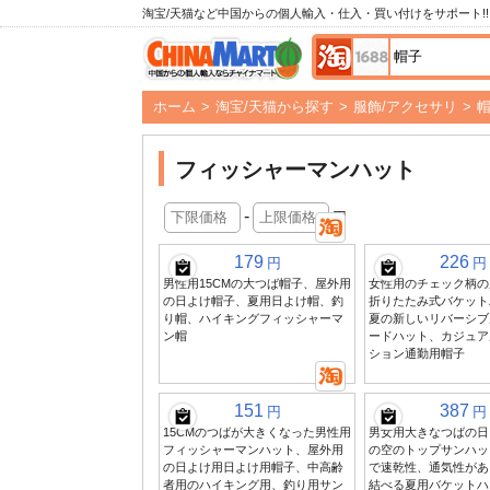
淘宝/天猫など中国からの個人輸入・仕入・買い付けをサポート!!
ホーム
>
淘宝/天猫から探す
>
服飾/アクセサリ
>
フィッシャーマンハット
-
円
179
226
円
円
男性用15CMの大つば帽子、屋外用
女性用のチェック柄の
の日よけ帽子、夏用日よけ帽、釣
折りたたみ式バケット
り帽、ハイキングフィッシャーマ
夏の新しいリバーシブ
ン帽
ードハット、カジュア
ション通勤用帽子
151
387
円
円
15CMのつばが大きくなった男性用
男女用大きなつばの日
フィッシャーマンハット、屋外用
の空のトップサンハッ
の日よけ用日よけ用帽子、中高齢
で速乾性、通気性があ
者用のハイキング用、釣り用サン
結べる夏用バケットハ