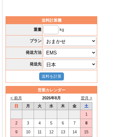
送料計算機
kg
重量
プラン
発送方法
発送先
営業カレンダー
< 前月
2026年8月
翌月 >
日
月
火
水
木
金
土
1
2
3
4
5
6
7
8
9
10
11
12
13
14
15