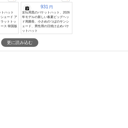
931
円
ケットハット
女性用黒のバケットハット、2026
シェード ア
年モデルの新しい春夏ビッグヘッ
フラットトッ
ド周囲長、小さめのつばのサンシ
ース 韓国版
ェード、男性用の日焼け止めバケ
ットハット
更に読み込む