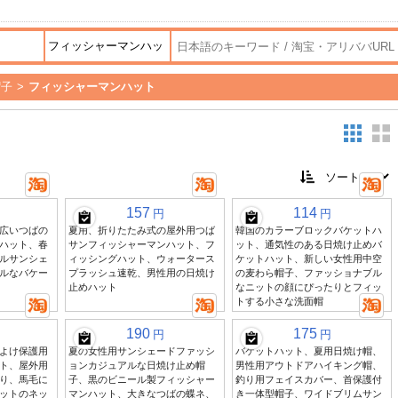
帽子
>
フィッシャーマンハット
157
114
円
円
広いつばの
夏用、折りたたみ式の屋外用つば
韓国のカラーブロックバケットハ
ハット、春
サンフィッシャーマンハット、フ
ット、通気性のある日焼け止めバ
ルサンシェ
ィッシングハット、ウォータース
ケットハット、新しい女性用中空
ルなバケー
プラッシュ速乾、男性用の日焼け
の麦わら帽子、ファッショナブル
止めハット
なニットの顔にぴったりとフィッ
トする小さな洗面帽
190
175
円
円
よけ保護用
夏の女性用サンシェードファッシ
バケットハット、夏用日焼け帽、
ト、屋外用
ョンカジュアルな日焼け止め帽
男性用アウトドアハイキング帽、
り、馬毛に
子、黒のビニール製フィッシャー
釣り用フェイスカバー、首保護付
ットのネッ
マンハット、大きなつばの蝶ネ、
き一体型帽子、ワイドブリムサン