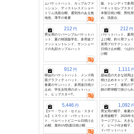
ムバケットハット、カップルファ
版、トレンディで多用
ッション、ディストレスドショー
ーネットセレブスタイ
トリム洗面台帽、通気性のある無
本製日焼け帽、男性用
地色、薄手の春夏
め、洗面台、
212
212
円
円
男女用のリバーシブルバケットハ
バケットハット、夏用
ット、夏の韓国版学生、多用途フ
よけ帽、釣り用フェイ
ァッショントレンド、サンシェー
首用プロテクション、
ドの丸顔カップルハット
日焼け止め帽、つばの
け帽
912
1,111
円
韓国のバケットハット、メンズ両
趙璐思の大きな頭周は
面グラフィティハット、インスの
焼け止めキャップ、紫
春夏のサンハット、多用途日焼け
ンシェード、速乾のア
止め、学生女性用のポットハッ
師の野球帽で掛けられ
ト、ヒップスターT。
5,446
1,092
円
【チー・ウェイ・セイム・スタイ
男女用の帽子、春夏の
ル】ミスウィス・バケットハッ
多用途帽子、2026年
ト、ベルベットビニール日焼け止
ラージブリム、大きな
め帽、屋外UV防護日焼け帽
ド、ピーク付き帽子、
ドバケットハット