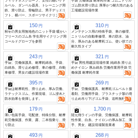
フィットネスグローブ、女性の細いケト
手袋 労働保護 耐摩耗作業 ゴムニトリル
ルベル、ダンベル器具、トレーニング用
ゴム防水滑り防止 厚厚かつ耐久性のある
鉄、滑り防止、骨輪防止、男子デッドリ
工場建設現場作業
フト、横バー、スポーツサイクリング
150
310
円
円
秋冬の男女用無地色のニット手袋 暖かい
メンテナンス用の特殊手袋、車の修理、
フリースのゴム糸 学生用サイクリング用
ニトリルの自動車修理、車の防水、油
コールドグローブを参照
分、厚みのある耐摩耗ゴム、使い捨ての
耐久性タイプ
243
321
円
円
手袋、労働保護具、耐摩耗綿糸、手袋、
手袋 男性用建設現場作業 純綿糸 滑り止
白綿糸、滑り止め修理、車の修理、自動
めナイロン 厚み綿糸 労働作業用手袋 労
車修理、男女の建設現場作業
働保護 耐摩耗作業
395
269
円
円
手袋は耐摩耗性、滑り止め、厚み労働、
手袋、労働保護具、耐摩耗ゴムベルト接
ラテックスゴム、作業現場、ゴム浸水と
着剤、労働用手袋、プラスチック製の滑
防水効果を発揮します。
り止め吊り下げゴム手袋、送料無料
179
1,700
円
円
薄い包装手袋、宅配便、特殊分類、耐摩
陸元翔ラインの手袋、労働保護、耐摩耗
耗労働保護、作業、露、二本指乗り、滑
性作業、白糸、ナイロンの厚み加工、薄
り防止
手、男女、建設現場製造業者
493
268
円
円