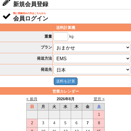
新規会員登録
既に登録済みの方はこちらから
会員ログイン
送料計算機
kg
重量
プラン
発送方法
発送先
営業カレンダー
< 前月
2026年8月
翌月 >
日
月
火
水
木
金
土
1
2
3
4
5
6
7
8