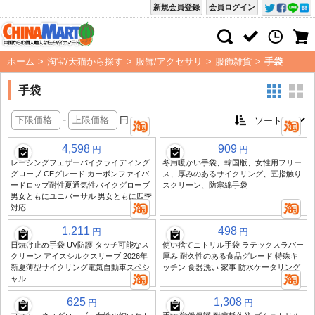
新規会員登録
会員ログイン
ホーム
>
淘宝/天猫から探す
>
服飾/アクセサリ
>
服飾雑貨
>
手袋
手袋
-
円
4,598
909
円
円
レーシングフェザーバイクライディング
冬用暖かい手袋、韓国版、女性用フリー
グローブ CEグレード カーボンファイバ
ス、厚みのあるサイクリング、五指触り
ードロップ耐性夏通気性バイクグローブ
スクリーン、防寒綿手袋
男女ともにユニバーサル 男女ともに四季
対応
1,211
498
円
円
日焼け止め手袋 UV防護 タッチ可能なス
使い捨てニトリル手袋 ラテックスラバー
クリーン アイスシルクスリーブ 2026年
厚み 耐久性のある食品グレード 特殊キ
新夏薄型サイクリング電気自動車スペシ
ッチン 食器洗い 家事 防水ケータリング
ャル
625
1,308
円
円