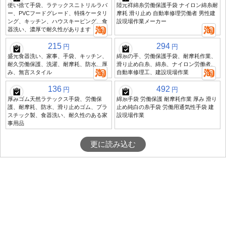
使い捨て手袋、ラテックスニトリルラバ
陸元祥綿糸労働保護手袋 ナイロン綿糸耐
ー、PVCフードグレード、特殊ケータリ
摩耗 滑り止め 自動車修理労働者 男性建
ング、キッチン、ハウスキーピング、食
設現場作業メーカー
器洗い、濃厚で耐久性があります
215
294
円
円
盛光食器洗い、家事、手袋、キッチン、
綿糸の手、労働保護手袋、耐摩耗作業、
耐久労働保護、洗濯、耐摩耗、防水、厚
滑り止め白糸、綿糸、ナイロン労働者、
み、無言スタイル
自動車修理工、建設現場作業
136
492
円
円
厚みゴム天然ラテックス手袋、労働保
綿糸手袋 労働保護 耐摩耗作業 厚み 滑り
護、耐摩耗、防水、滑り止めゴム、プラ
止め純白の糸手袋 労働用通気性手袋 建
スチック製、食器洗い、耐久性のある家
設現場作業
事用品
更に読み込む