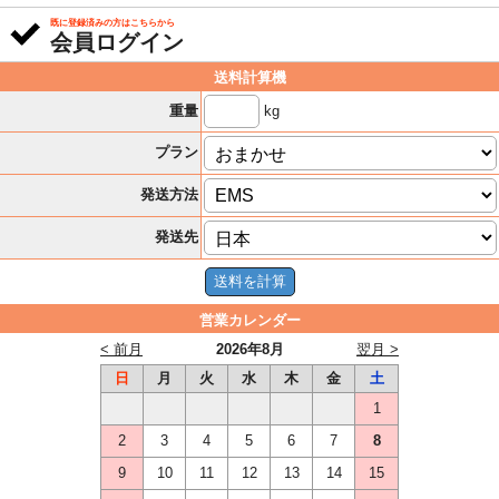
既に登録済みの方はこちらから
会員ログイン
送料計算機
kg
重量
プラン
発送方法
発送先
営業カレンダー
< 前月
2026年8月
翌月 >
日
月
火
水
木
金
土
1
2
3
4
5
6
7
8
9
10
11
12
13
14
15