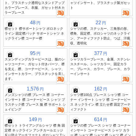
ト、プラスチック透明なスタンドアップ
ャツインサート、プラスチック製ガセッ
カラーブレース、衣服、ガセット付きカ
ト
ラーブレース
48
22
円
円
襟セット 襟サポートシャツ ポロネック
シャツの襟、ステッカー、三角形の形、
ライン 固定襟パッチ サポートシャツ ネ
襟角、固定襟、ポロシャツのネックライ
ックライン襟 コーナー襟
ン、アーティファクト防止、つば、汗吸
収、透明化
95
377
円
円
スタンディングカラーピースは、服のシ
シャツカラーブレース、金属、ステンレ
ャツコーナー、ガセット付きパーツ、襟
ススチール、シャツカラー、固定カラ
を支え、襟、コーナーピース、シャツ、
ー、ブレース、カラー、ブレース、カラ
インサートカラー、プラスチックを直し
ーインサート
ます。
1,576
162
円
円
メンズシャツの襟 ブレース 襟 コーナー
シャツ襟100点 ブレース シャツ襟 コー
インサート 襟 コーナーピース シャツ プ
ナー インサート シャツ 襟 コーナーピー
ラスチック襟 ブレース 服 襟 サポート シ
ス ネックライン 襟 立たせ襟 固定アーテ
ェイピング
ィファクト
149
614
円
円
襟セット トライアングルシャツ 襟 角 固
シャツの襟 ブレース シャツ 襟 コーナー
定襟 ネックライン アンチカールエッジ
インサート コーナーピース シャツ カラ
反り防止アーチファクト ポロシャツ Tシ
ー 襟 シャツ 襟 シャツ 襟 シャツ 襟 イン