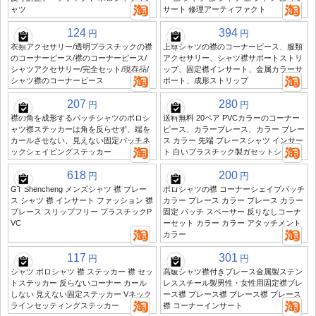
ャツ
サート 修理アーティファクト
124
394
円
円
衣類アクセサリー/透明プラスチックの襟
上尊シャツの襟のコーナーピース、服類
のコーナーピース/襟のコーナーピース/
アクセサリー、シャツ襟サポートストリ
シャツアクセサリー/完全セット/現存品/
ップ、固定襟インサート、金属カラーサ
シャツ襟のコーナーピース
ポート、成形ストリップ
207
280
円
円
襟の角を成形するパッチシャツのポロシ
送料無料 20ペア PVCカラーのコーナー
ャツ襟ステッカーは角を反らせず、端を
ピース、カラーブレース、カラー ブレー
カールさせない、見えない固定パッチネ
ス カラー 先端 ブレースシャツ インサー
ックシェイピングステッカー
ト 白いプラスチック製ガセットシート
618
200
円
円
GT Shencheng メンズシャツ 襟 ブレー
ポロシャツの襟 コーナーシェイプパッチ
ス シャツ 襟 インサート ファッション 襟
カラー ブレース カラー ブレース カラー
ブレース スリップフリー プラスチックP
固定 パッチ スペーサー 反りなしコーナ
VC
ーセット カラー カラー アタッチメント
カラー
117
301
円
円
シャツ ポロシャツ 襟 ステッカー 襟 セッ
高級シャツ襟付きブレース金属製ステン
トステッカー 反らないコーナー カール
レススチール製男性・女性用固定襟ブレ
しない 見えない固定ステッカー Vネック
ース襟 ブレース襟 ブレース襟 ブレース
ラインセッティングステッカー
襟 コーナーインサート