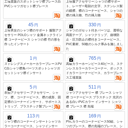
工場直販のスポットシャツ襟ブレース白
上尊服アクセサリー:シャツの襟サポー
PVCシャツガセット襟ブレース
ト、レーザー彫刻の文字、ステンレス製
の鏡襟、襟のコーナーピース、シャツの
襟の挿入物、竹の挿入物
45
330
円
円
上尊男女のシャツ襟のサポート 服類アク
シャツのガセット付きパーツは、透明な
セサリー POLOシャツ 金属ネックライン
両面テープ、シャツクリップ、崩壊防
襟 コーナーピース シャツの襟 竹の形を
止・圧力防止の襟付きコーナーピース、
作ったインサート
PVC素材、50枚のシルク厚みを施しまし
た
1
765
円
円
ストレングスメーカーカラーブレースPV
高級カラーホーンピース40ピース、ステ
C白シャツ襟角パーツスポットシャツガ
ンレスカラーカラーコーナー、ボックス
セットシャツ襟インサート
ドカラーコーナーピース、カラーブレー
ス工場直販
5
511
円
円
衣類アクセサリー:アクセサリー、シャ
シャツアクセサリー 襟 ブレース シャツ
ツ、襟、コーナーピース、襟の成形、固
襟 コーナーピース プラスチック 光沢の
定襟のコーナーインサート、サポートス
ある白いPVCカラー インサート シャツ
トリップ、プラスチック製ブレース
襟 ブレース 襟 先端
113
169
円
円
シャツ襟のコーナーインサートシャツカ
PVCカラーのコーナーピース50組、シャ
ラーコーナーピース、シャツインサー
ツのブレース、襟の先端のブレース、シ