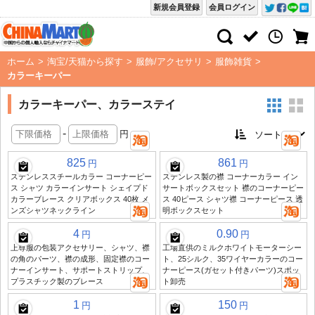
新規会員登録
会員ログイン
ホーム
>
淘宝/天猫から探す
>
服飾/アクセサリ
>
服飾雑貨
>
カラーキーパー
カラーキーパー、カラーステイ
-
円
825
861
円
円
ステンレススチールカラー コーナーピー
ステンレス製の襟 コーナーカラー イン
ス シャツ カラーインサート シェイプド
サートボックスセット 襟のコーナーピー
カラーブレース クリアボックス 40枚 メ
ス 40ピース シャツ襟 コーナーピース 透
ンズシャツネックライン
明ボックスセット
4
0.90
円
円
上尊服の包装アクセサリー、シャツ、襟
工場直供のミルクホワイトモーターシー
の角のパーツ、襟の成形、固定襟のコー
ト、25シルク、35ワイヤーカラーのコー
ナーインサート、サポートストリップ、
ナーピース(ガセット付きパーツ)スポッ
プラスチック製のブレース
ト卸売
1
150
円
円