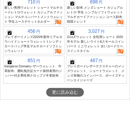
710
698
円
円
新しい男用ウォレット ショートマルチカ
新しい財布 メンズショート カジュアル
ードレトロウォレット カジュアルファッ
レトロ 学生 シンプルソフトウォレット
ション マルチコンパートメントウォレッ
マルチカードファッション ユース財布
ト 学生ユースチケットホルダー
韓国トレンド
456
3,027
円
円
プレイボーイメンズ2025年新作リアルカ
GOLFウォレット 女性用ショート 2025
ウハイドショートウォレットトレンディ
年モデル 新しいライト&スモールコイン
カードバッグ学生マルチカードソフトシ
パース ミニウォレット 古いカードケー
ンウォレット
スインスタイル
851
487
円
円
Kangaroo Domainレザーウォレット、牛
プレイボーイレザーテクスチャーのメン
革財布、運転免許証カード保持者用のジ
ズウォレット、ショートウォレット、メ
ッパー付き男性用クロップド牛革財布
ンズ本物のコインパース、ボーイズティ
ーンエイジャーズ
更に読み込む