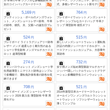
ル 本革の牛革 シンプルな多機能財布 男
ドケース、シンプルニッチ、折りたたみ
女のコインバッグカードケース
式、多枚レザーウォレット新モデル
5,169
764
円
円
ブリティッシュ・ポールのメンズウォレ
プレイボーイウォレット メンズショート
ット、メンズショートレザー財布、牛革
レザー シンプルなカードバッグ 牛革ク
の財布、彼氏、夫、父親への誕生日プレ
リップ 薄型財布 彼氏ギフト
ゼント
524
515
円
円
プレイボーイ ライトラグジュアリー財布
新しいメンズショートウォレット運転免
レザー メンズ 超柔らかく耐久性のある
許証の内側ジッパーカードホルダー、ユ
ショート学生財布 メンズマルチカードス
ースファッションカジュアル、大容量牛
ロット 超薄型軽量
革財布
274
732
円
円
キャンバスウォレット メンズショート学
女子用メンズ短め薄型新款マルチカード
生用超薄型ミニマリスト財布はシンプル
ジッパー隠しバックルウォレットグラデ
で多機能で、運転免許保有者の財布を収
ーション多機能学生コインウォレット
納できます
708
521
円
円
プレイボーイ メンズ ショートレザーウ
2026年新型日本カードケースウォレット
ォレット 2026 新入生 薄型財布 牛革 男
オールインワン メンズウルトラシンショ
用モデル
ートウォレット ソフトレザーウォレット
薄くてシンプル