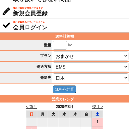
登録は無料で簡単にできます
新規会員登録
既に登録済みの方はこちらから
会員ログイン
送料計算機
kg
重量
プラン
発送方法
発送先
営業カレンダー
< 前月
2026年8月
翌月 >
日
月
火
水
木
金
土
1