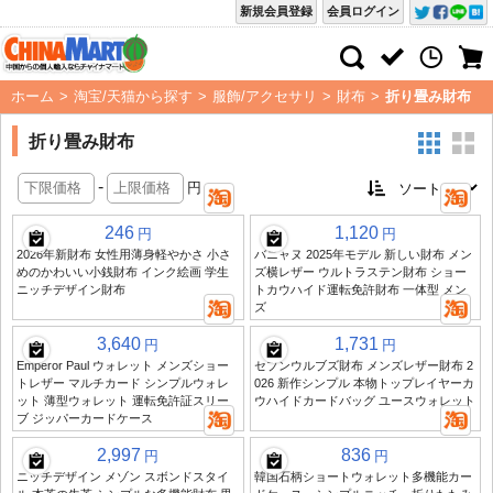
新規会員登録
会員ログイン
ホーム
>
淘宝/天猫から探す
>
服飾/アクセサリ
>
財布
>
折り畳み財布
折り畳み財布
-
円
246
1,120
円
円
2026年新財布 女性用薄身軽やかさ 小さ
バニャヌ 2025年モデル 新しい財布 メン
めのかわいい小銭財布 インク絵画 学生
ズ横レザー ウルトラステン財布 ショー
ニッチデザイン財布
トカウハイド運転免許財布 一体型 メン
ズ
3,640
1,731
円
円
Emperor Paul ウォレット メンズショー
セブンウルブズ財布 メンズレザー財布 2
トレザー マルチカード シンプルウォレ
026 新作シンプル 本物トップレイヤーカ
ット 薄型ウォレット 運転免許証スリー
ウハイドカードバッグ ユースウォレット
ブ ジッパーカードケース
2,997
836
円
円
ニッチデザイン メゾン スボンドスタイ
韓国石柄ショートウォレット多機能カー