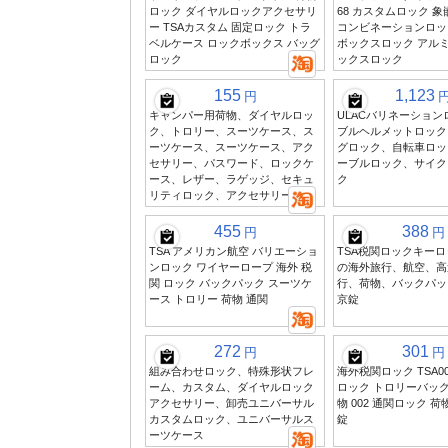
ロック ダイヤルロックアクセサリ
68 カスタムロック 象嵌
ー TSAカスタム 固定ロック トラ
コンビネーションロッ
ベルケース ロックボックス バッグ
ボックスロック アル
ロック
ックスロック
155
1,123
円
キャンパー用荷物、ダイヤルロッ
ULACバリネーショ
ク、トロリー、スーツケース、ス
ブルヘルメットロック
ーツケース、スーツケース、アク
グロック、自転車ロッ
セサリー、パスワード、ロックケ
ーブルロック、サイク
ース、レザー、ラゲッジ、セキュ
ク
リティロック、アクセサリー
455
388
円
円
TSA アメリカン航空 バリエーショ
TSA税関ロックキー
ンロック ワイヤーロープ 海外 税
の海外旅行、航空、高
関 ロック バックパック スーツケ
行、荷物、バックパッ
ース トロリー 荷物 通関
京錠
272
301
円
円
組み合わせロック、特殊形状フレ
海外税関ロック TSA0
ーム、カスタム、ダイヤルロック
ロック トロリーバッグ 
アクセサリー、卸売ユニバーサル
物 002 通関ロック 
カスタムロック、ユニバーサルス
錠
ーツケース