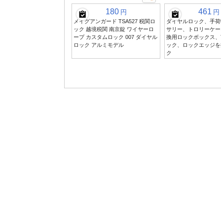
180
461
円
円
メイグアンガード TSA527 税関ロ
ダイヤルロック、手荷
ック 越境税関 南京錠 ワイヤーロ
サリー、トロリーケー
ープ カスタムロック 007 ダイヤル
換用ロックボックス、
ロック アルミモデル
ック、ロックエッジを
ク