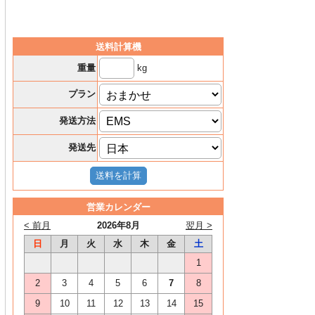
送料計算機
kg
重量
プラン
発送方法
発送先
営業カレンダー
< 前月
2026年8月
翌月 >
日
月
火
水
木
金
土
1
2
3
4
5
6
7
8
9
10
11
12
13
14
15