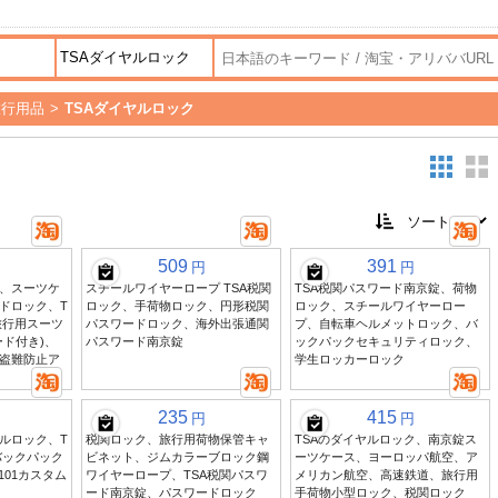
旅行用品
>
TSAダイヤルロック
509
391
円
円
、スーツケ
スチールワイヤーロープ TSA税関
TSA税関パスワード南京錠、荷物
ドロック、T
ロック、手荷物ロック、円形税関
ロック、スチールワイヤーロー
旅行用スーツ
パスワードロック、海外出張通関
プ、自転車ヘルメットロック、バ
ード付き)、
パスワード南京錠
ックパックセキュリティロック、
盗難防止ア
学生ロッカーロック
235
415
円
円
ルロック、T
税関ロック、旅行用荷物保管キャ
TSAのダイヤルロック、南京錠ス
バックパック
ビネット、ジムカラーブロック鋼
ーツケース、ヨーロッパ航空、ア
101カスタム
ワイヤーロープ、TSA税関パスワ
メリカン航空、高速鉄道、旅行用
ード南京錠、パスワードロック
手荷物小型ロック、税関ロック