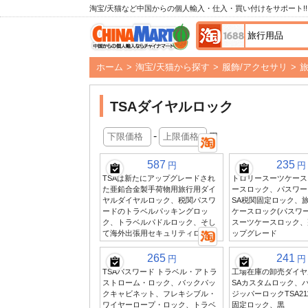
淘宝/天猫など中国からの個人輸入・仕入・買い付けをサポート!!
ホーム
>
淘宝/天猫から探す
>
服飾/アクセサリ
>
TSAダイヤルロック
-
円
587
235
円
円
TSAは新たにアップグレードされ
トロリースーツケース
た亜鉛合金製手荷物用旅行用ダイ
ースロック、パスワー
ヤルダイヤルロック、税関パスワ
SA税関固定ロック、
ードのトラベルパッキングロッ
ケースロック(パスワ
ク、トラベルパドルロック、そし
スーツケースロック、
て海外出張用セキュリティロック
ップグレード
265
241
円
円
TSAパスワード トラベル・アトラ
工場在庫の卸売ダイヤ
ストローム・ロック、バックパッ
SAカスタムロック、
クキャビネット、フレキシブル・
ジッパーロックTSA21
ワイヤーロープ・ロック、トラベ
固定ロック、黒