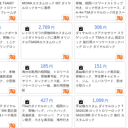
 TSA007
MOWA カスタムロック 007 ダイヤ
荷物、税関パスワードストラップ
ク トロリー
ルロックキーに適用
付き、ロック付きスーツケース、2
ミフレームボ
m 4m TSAダイヤルロック付きスー
ツケース
2,769
306
円
円
円
ンロックポータ
レトロリモワの荷物006カスタムロ
ダイヤルロックアクセサリー スラ
、荷物バッ
ックダイヤルロックに適用 オリジ
ゲッジロック TSAカスタム 固定ロ
ク、ミニケ
ナルTSA006カスタムロック
ック 旅行用スーツケースロックバ
リングロッ
ッグ ロック ダイヤルロック
185
151
円
円
ロック、本物
海外出航用の税関錠、トロリース
真鍮製のダイヤルロック南京錠、
速鉄道旅
ーツケース、荷物番号錠、アクセ
荷物ロック、学生寮キャビネッ
ク、小型南
サリー、ロックボックス錠、スー
ト、ジム、ミニパスワード、防水
ツケースジッパー錠、旅行用荷物
小型ロック
錠
427
1,089
円
円
07 ダイヤル
TSAのダイヤルロック、税関ロッ
手荷物カスタム ダイヤルロック T
006 委託貨
ク、荷物バッグ、バックパック、
SA16138 ロックトロリーロック T
荷物トーチ南京
高速鉄道、ヨーロッパ、アメリカ
SA16138B ダイヤルロック 旅行 カ
ン航空、小さな南京錠、海外行き
スタムロック