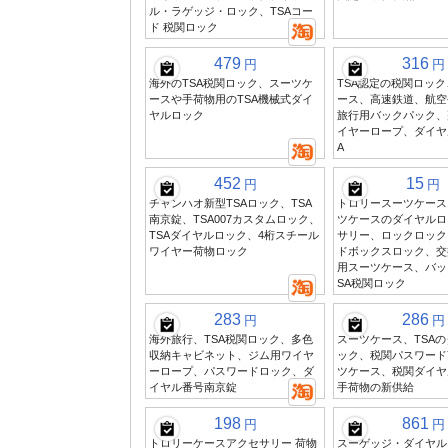
ル・ラゲッジ・ロック、TSAコー
ド 税関ロック
479
316
円
円
海外のTSA税関ロック、スーツケ
TSA認定の税関ロッ
ースや手荷物用のTSA機械式ダイ
ース、高速鉄道、航空
ヤルロック
旅行用バックパック、
イヤーロープ、ダイヤル
A
452
15
円
円
チャンハオ新型TSAロック、TSA
トロリースーツケース
南京錠、TSA007カスタムロック、
ツケースのダイヤルロ
TSAダイヤルロック、4桁スチール
サリー、ロックロック
ワイヤー荷物ロック
ドボックスロック、交
用スーツケース、バッ
SA税関ロック
283
286
円
円
海外旅行、TSA税関ロック、多色
スーツケース、TSA
収納キャビネット、ジム用ワイヤ
ック、税関パスワード
ーロープ、パスワードロック、ダ
ツケース、税関ダイヤ
イヤル番号南京錠
手荷物の新供給
198
861
円
円
トロリーケースアクセサリー 荷物
スーゲッジ・ダイヤルロ