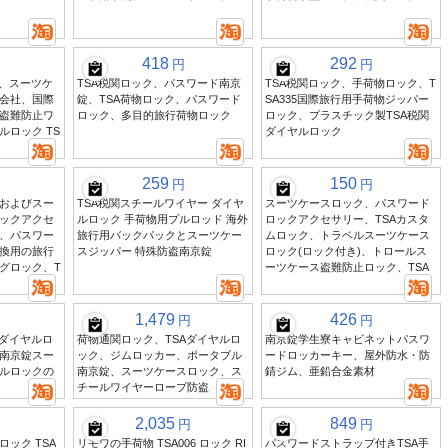
418
292
円
円
ク、スーツケ
TSA税関ロック、パスワード南京
TSA税関ロック、手荷物ロック、T
会社、国際
錠、TSA荷物ロック、パスワード
SA335国際旅行用手荷物ジッパー
盗難防止ワ
ロック、多目的旅行荷物ロック
ロック、プラスチック製TSA税関
ロック TS
ダイヤルロック
259
150
円
円
およびスー
TSA税関スチールワイヤー ダイヤ
スーツケースロック、パスワード
ックアクセ
ルロック 手荷物用プルロッド 海外
ロックアクセサリー、TSAカスタ
、パスワー
旅行用バックパックとスーツケー
ムロック、トラベルスーツケース
換用の旅行
スジッパー 特殊防盗南京錠
ロック(ロック付き)、トロールス
グロック、T
ーツケース盗難防止ロック、TSA
1,479
426
円
円
のダイヤルロ
荷物通関ロック、TSAダイヤルロ
南京錠学生寮キャビネットパスワ
南京錠スー
ック、ジムロッカー、ポータブル
ードロッカーキー、屋外防水・防
ルロックの
南京錠、スーツケースロック、ス
錆ジム、亜鉛合金素材
チールワイヤーロープ防盗
2,035
849
円
円
ック TSA
リモワの手荷物 TSA006 ロック RI
パスワードストラップ付きTSA手