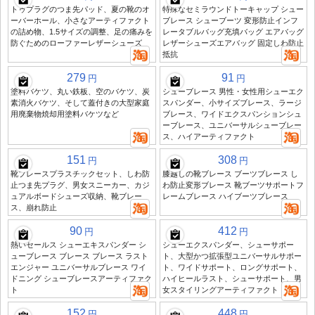
トゥプラグのつま先パッド、夏の靴のオ
特殊なセミラウンドトーキャップ シュー
ーバーホール、小さなアーティファクト
ブレース シューブーツ 変形防止インフ
の詰め物、1.5サイズの調整、足の痛みを
レータブルバッグ充填バッグ エアバッグ
防ぐためのローファーレザーシューズ
レザーシューズエアバッグ 固定しわ防止
抵抗
279
91
円
円
塗料バケツ、丸い鉄板、空のバケツ、炭
シューブレース 男性・女性用シューエク
素消火バケツ、そして蓋付きの大型家庭
スパンダー、小サイズブレース、ラージ
用廃棄物焼却用塗料バケツなど
ブレース、ワイドエクスパンションシュ
ーブレース、ユニバーサルシューブレー
ス、ハイアーティファクト
151
308
円
円
靴ブレースプラスチックセット、しわ防
膝越しの靴ブレース ブーツブレース し
止つま先プラグ、男女スニーカー、カジ
わ防止変形ブレース 靴ブーツサポートフ
ュアルボードシューズ収納、靴ブレー
レームブレース ハイブーツブレース
ス、崩れ防止
90
412
円
円
熱いセールス シューエキスパンダー シ
シューエクスパンダー、シューサポー
ューブレース ブレース ブレース ラスト
ト、大型かつ拡張型ユニバーサルサポー
エンジャー ユニバーサルブレース ワイ
ト、ワイドサポート、ロングサポート、
ドニング シューブレースアーティファク
ハイヒールラスト、シューサポート、男
ト
女スタイリングアーティファクト
152
448
円
円