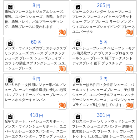
8
265
円
円
紙靴のブレースはカジュアルシューズ、
シューエクスパンダー シューブレース
革靴、スポーツシューズ、布靴、女性用
ブレース ブレース ハイヒールフラット
靴、紙靴トレイ、パルプモールディン
シュー アンプ ブレース ラージ メンズ・
グ、紙靴ブレースに使われます
ウィズムシューズシェイピング ブレース
ユニバーサル
60
5
円
円
メンズ・ウィメンズのプラスチックスプ
ベビーシューブレース ベビーフットモデ
リングシューズ ブレース プラスチック
ル 幼児靴プラグ ブリスタープロセス ウ
シューズ ブレース シューズシェイプト
ールシュー ブレース 靴下オーナメント
カフ シワ防止スプリングシューズ ラス
ディスプレイ 靴下 プラスチック
トシューブレース
6
3
円
円
35-46 男性・女性用レジャー用パルプシ
メーカーは男性用・女性用シューズ、パ
ューブレース生分解性環境に優しい包装
ールコットンシューズブレース、子供用
パルプフットモールドシューブレースブ
シューズ、ユニバーサルフォームマルチ
レースホルダーキャンバス
ゲージシューブレース、スポンジシュー
ズライニングBを供給しています。
418
301
円
円
足甲サポート、ハイシューズサポート、
クロスボーダー ソリッドウッドシューズ
メンズ・ウィメンシューサポート、ユニ
ブレース シューエクスパンダー 調整可
バーサルシューエクスパンダー、スニー
能木製シューズ ブレース トゥ ブレース
カーエクスパンダー、プロップラージラ
トゥ トゥ しわ防止増幅 シューブレース