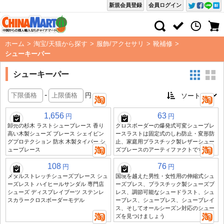
新規会員登録
会員ログイン
ホーム
>
淘宝/天猫から探す
>
服飾/アクセサリ
>
靴補修
>
シューキーパー
シューキーパー
-
円
1,656
63
円
円
卸売の杉木 ラストシューブレース 香り
クロスボーダーの爆発式可変シューブレ
高い木製シューズ ブレース シェイピン
ースラストは固定式のしわ防止・変形防
グプロテクション 防水 木製タイパー シ
止、家庭用プラスチック製レザーシュー
ューブレース
ズブレースのアーティファクトです
108
76
円
円
メタルストレッチシューズブレース シュ
国境を越えた男性・女性用の伸縮式シュ
ーズレスト ハイヒールサンダル 専門店
ーズブレス、プラスチック製シューズブ
シューズ ディスプレイブーツ ステンレ
レス、調節可能なシュードラスト、シュ
スカラークロスボーダーモデル
ーブレス、シューブレス、シューブレイ
ス、そしてオールシーズン対応のシュー
ズを見つけましょう