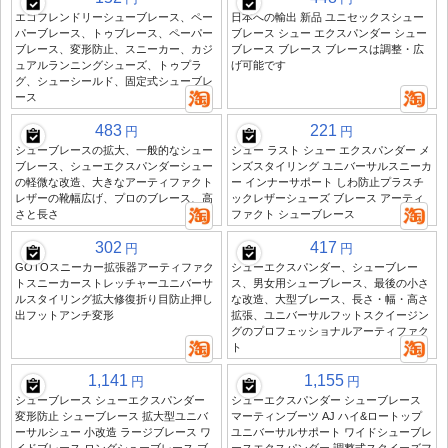
エコフレンドリーシューブレース、ペー
日本への輸出 新品 ユニセックスシュー
パーブレース、トゥブレース、ペーパー
ブレース シュー エクスパンダー シュー
ブレース、変形防止、スニーカー、カジ
ブレース ブレース ブレースは調整・広
ュアルランニングシューズ、トゥプラ
げ可能です
グ、シューシールド、固定式シューブレ
ース
483
221
円
円
シューブレースの拡大、一般的なシュー
シュー ラスト シュー エクスパンダー メ
ブレース、シューエクスパンダーシュー
ンズスタイリング ユニバーサルスニーカ
の軽微な改造、大きなアーティファクト
ー インナーサポート しわ防止プラスチ
レザーの靴幅広げ、プロのブレース、高
ックレザーシューズ ブレース アーティ
さと長さ
ファクト シューブレース
302
417
円
円
GOTOスニーカー拡張器アーティファク
シューエクスパンダー、シューブレー
トスニーカーストレッチャーユニバーサ
ス、男女用シューブレース、最後の小さ
ルスタイリング拡大修復折り目防止押し
な改造、大型ブレース、長さ・幅・高さ
出フットアンチ変形
拡張、ユニバーサルフットスクイージン
グのプロフェッショナルアーティファク
ト
1,141
1,155
円
円
シューブレース シューエクスパンダー
シューエクスパンダー シューブレース
変形防止 シューブレース 拡大型ユニバ
マーティンブーツ AJ ハイ&ロートップ
ーサルシュー 小改造 ラージブレース ワ
ユニバーサルサポート ワイドシューブレ