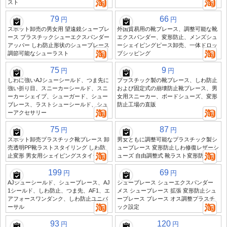
スト
79
66
円
円
スポット卸売の男女用 望遠鏡シューブレ
外国貿易用の靴ブレース、調整可能な靴
ース プラスチックシューエクスパンダー
エクスパンダー、変形防止、メンズシュ
アッパー しわ防止形状のシューブレース
ーシェイピングピース卸売、一体ドロッ
調節可能なシューラスト
プシッピング
75
9
円
円
しわに強いAJシューシールド、つま先に
プラスチック製の靴ブレース、しわ防止
強い折り目、スニーカーシールド、スニ
および固定式の崩壊防止靴ブレース、男
ーカーシェイプ、シューガード、シュー
女用スニーカー、ボードシューズ、変形
ブレース、ラストシューシールド、シュ
防止工場の直販
ーアクセサリー
75
87
円
円
スポット卸売プラスチック靴ブレース 卸
男女ともに調整可能なプラスチック製シ
売透明PP靴ラストスタイリング しわ防
ューブレース 変形防止しわ修復レザーシ
止変形 男女用シェイピングスタイラー
ューズ 自由調整式 靴ラスト変形防止
199
69
円
円
AJシューシールド、シューブレース、AJ
シューブレース シューエクスパンダー
1シールド、しわ防止、つま先、AF1、エ
メス シューブレース 拡張 変形防止シュ
アフォースワンダンク、しわ防止ユニバ
ーブレース ブレース オス調整プラスチ
ーサル
ック設定
93
120
円
円