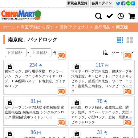
新規会員登録
会員ログイン
ホーム
>
淘宝/天猫から探す
>
服飾/アクセサリ
>
旅行用品
>
南京錠
南京錠、パッドロック
-
円
234
117
円
円
税関ロック、旅行用手荷物、ロッカー、
ワイヤーロープ式南京錠、鋼鉄ケーブル
ジム、カラーブロッキングワイヤーロー
式南京錠、キャビネット、ファイルキャ
プ、TSA税関パスワード南京錠、ダイヤ
ビネット、拡張式南京錠、ワイヤーロッ
ルロック
ク、盗難防止南京錠、ロングビームロッ
ク
81
78
円
円
セーラーブランドの鉄錠 小型銅製錠 家
南京錠、ロック解除、盗難防止錠、防
庭用模造錠 銅製南京錠 シングルアンロ
水、防錆、ユニバーサルロック、大型ド
ック 開錠[越境ホワイトラベル]
アロック、小型ロック、窓錠、寮用キャ
ビネットロック
86
31
円
円