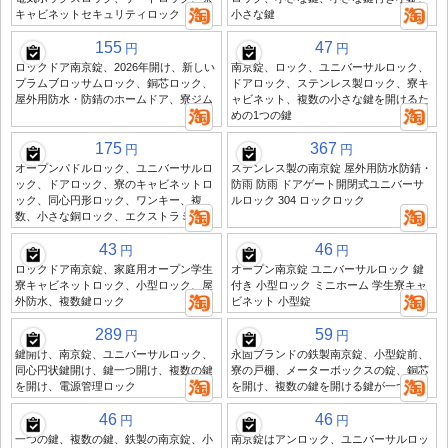
キャビネットセキュリティロック
小さな鍵
155
47
円
円
ロックドア南京錠、2026年開け、新しい
南京錠、ロック、ユニバーサルロック、
プラムブロッサムロック、銅芯ロック、
ドアロック、ステンレス製ロック、寮キ
屋外用防水・防錆のホームドア、寮ジム
ャビネット、複数の小さな鍵を開けるた
めの1つの鍵
175
367
円
円
オープンパドルロック、ユニバーサルロ
ステンレス製の南京錠 屋外用防水防錆・
ック、ドアロック、寮のキャビネットロ
防雨 防雨 ドアゲート開閉式ユニバーサ
ック、同心円形ロック、ワンキー、複
ルロック 304 ロックロック
数、小さな銅ロック、エクストラミニ。
43
46
円
円
ロックドア南京錠、家庭用オープン学生
オープン南京錠 ユニバーサルロック 鍵
寮キャビネットロック、小型ロック、屋
付き 小型ロック ミニホーム 学生寮キャ
外防水、複数鍵ロック
ビネット 小型錠
289
59
円
円
鍵開け、南京錠、ユニバーサルロック、
永固ブランドの鉄製南京錠、小型錠前、
同心円状鍵開け、鍵一つ開け、複数の鍵
寮の戸棚、メーターボックスの錠、銅芯
を開け、電源管理ロック
を開け、複数の鍵を開ける鍵が一つで
46
46
円
円
一つの鍵、複数の鍵、鉄製の南京錠、小
南京錠はアンロック、ユニバーサルロッ