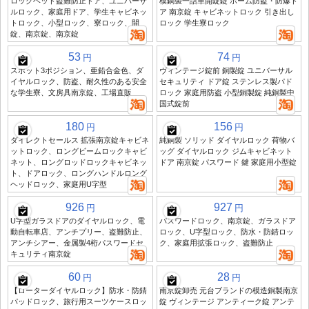
ロックヘッド盗難防止ドア、ユニバーサ
模銅製一語単開錠錠 ホーム防盗・防爆ド
ルロック、家庭用ドア、学生キャビネッ
ア 南京錠 キャビネットロック 引き出し
トロック、小型ロック、寮ロック、開
ロック 学生寮ロック
錠、南京錠、南京錠
53
74
円
円
スポット3ポジション、亜鉛合金色、ダ
ヴィンテージ錠前 銅製錠 ユニバーサル
イヤルロック、防盗、耐久性のある安全
セキュリティ ドア錠 ステンレス製パド
な学生寮、文房具南京錠、工場直販
ロック 家庭用防盗 小型銅製錠 純銅製中
国式錠前
180
156
円
円
ダイレクトセールス 拡張南京錠キャビネ
純銅製 ソリッド ダイヤルロック 荷物バ
ットロック、ロングビームロックキャビ
ッグ ダイヤルロック ジムキャビネット
ネット、ロングロッドロックキャビネッ
ドア 南京錠 パスワード 鍵 家庭用小型錠
ト、ドアロック、ロングハンドルロング
ヘッドロック、家庭用U字型
926
927
円
円
U字型ガラスドアのダイヤルロック、電
パスワードロック、南京錠、ガラスドア
動自転車店、アンチプリー、盗難防止、
ロック、U字型ロック、防水・防錆ロッ
アンチシアー、金属製4桁パスワードセ
ク、家庭用拡張ロック、盗難防止
キュリティ南京錠
60
28
円
円
【ローターダイヤルロック】防水・防錆
南京錠卸売 元台ブランドの模造銅製南京
パッドロック、旅行用スーツケースロッ
錠 ヴィンテージ アンティーク錠 アンテ