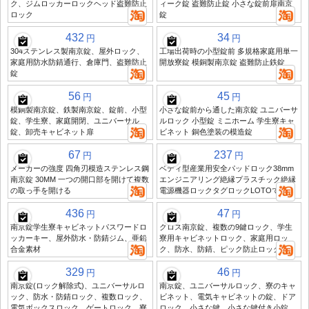
ク、ジムロッカーロックヘッド盗難防止
ィーク錠 盗難防止錠 小さな錠前扉南京
ロック
錠
432
34
円
円
304ステンレス製南京錠、屋外ロック、
工場出荷時の小型錠前 多規格家庭用単一
家庭用防水防錆通行、倉庫門、盗難防止
開放寮錠 模銅製南京錠 盗難防止鉄錠
錠
56
45
円
円
模銅製南京錠、鉄製南京錠、錠前、小型
小さな錠前から通した南京錠 ユニバーサ
錠、学生寮、家庭開閉、ユニバーサル
ルロック 小型錠 ミニホーム 学生寮キャ
錠、卸売キャビネット扉
ビネット 銅色塗装の模造錠
67
237
円
円
メーカーの強度 四角刃模造ステンレス鋼
ベディ型産業用安全パッドロック38mm
南京錠 30MM 一つの開口部を開けて複数
エンジニアリング絶縁プラスチック絶縁
の取っ手を開ける
電源機器ロックタグロックLOTOです
436
47
円
円
南京錠学生寮キャビネットパスワードロ
クロス南京錠、複数の9鍵ロック、学生
ッカーキー、屋外防水・防錆ジム、亜鉛
寮用キャビネットロック、家庭用ロッ
合金素材
ク、防水、防錆、ピック防止ロック
329
46
円
円
南京錠(ロック解除式)、ユニバーサルロ
南京錠、ユニバーサルロック、寮のキャ
ック、防水・防錆ロック、複数ロック、
ビネット、電気キャビネットの錠、ドア
電気ボックスロック、ゲートロック、寮
ロック、小さな鍵、小さな鍵付き小錠、