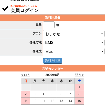
既に登録済みの方はこちらから
会員ログイン
送料計算機
kg
重量
プラン
発送方法
発送先
営業カレンダー
< 前月
2026年8月
翌月 >
日
月
火
水
木
金
土
1
2
3
4
5
6
7
8
9
10
11
12
13
14
15