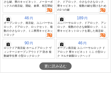
さな鍵、寮のキャビネット、メーターボ
ク、ドアロック、小さな小さなロック、
ックスの南京錠、開錠、倉庫、相互開錠
寮キャビネット、複数の鍵を開けるため
の1つの鍵
46
189
円
円
オープンロック、南京錠、ユニバーサル
ユニバーサルロック、ドアロック、アン
ロック、ドアロック、ロックセット、複
ロック、複数の小さな銅製ロック、ミニ
数の小さなロック、ミニ寮用キャビネッ
寮キャビネットロックを通した南京錠
トロック
90
46
円
円
ロックドア南京錠 ホームドアロック ヴ
オープン南京錠 ユニバーサルロック ド
ィンテージオープンアウトドア 防水 複
アロック 寮キャビネット ミニ 小型ロッ
数鍵学生寮 小型ロックロック
ク マルチ銅製ロックヘッド
更に読み込む