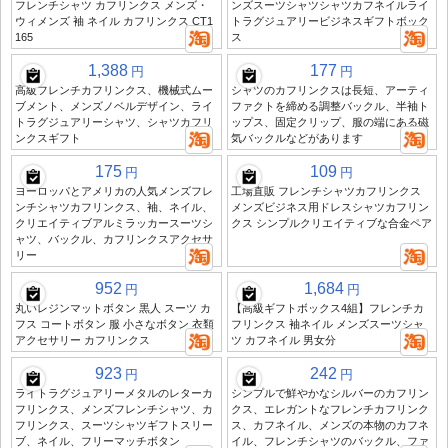
フレンチシャツ カフリンクス メンズ・
ンズスーツシャツシャツカフネイルライ
ウィメンズ 袖 ネイル カフリンクス CT1
トラグジュアリービジネスギフトボック
165
ス
1,388
177
円
円
高級フレンチカフリンクス、機械式ムー
シャツのカフリンクスは長短、アーティ
ブメント、メンズノベルデザイン、ライ
ファクトを締める調整バックル、半袖ト
トラグジュアリーシャツ、シャツカフリ
ップス、固定クリップ、服の端にある磁
ンクスギフト
気バックルなどがあります
175
109
円
円
ヨーロッパとアメリカの人気メンズフレ
工場直販 フレンチシャツカフリンクス
ンチシャツカフリンクス、袖、ネイル、
メンズビジネス用ドレスシャツカフリン
クリエイティブアルミラッカースーツシ
クス シンプルクリエイティブな合金ペア
ャツ、バックル、カフリンクスアクセサ
リー
952
1,684
円
円
丸いレジンマットボタン 黒人 スーツ カ
【高級ギフトボックス4組】フレンチカ
フス コートボタン 服 小さなボタン 衣類
フリンクス 袖ネイル メンズスーツシャ
アクセサリー カフリンクス
ツ カフネイル 男女分
923
242
円
円
ライトラグジュアリーメタルのレターカ
シンプルで鮮やかなシルバーのカフリン
フリンクス、メンズフレンチシャツ、カ
クス、エレガントなフレンチカフリンク
フリンクス、スーツシャツギフトスリー
ス、カフネイル、メンズの本物のカフネ
ブ、ネイル、フリーマッチボタン
イル、フレンチシャツのバックル、ファ