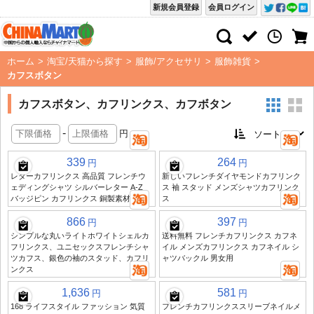
新規会員登録
会員ログイン
ホーム
>
淘宝/天猫から探す
>
服飾/アクセサリ
>
服飾雑貨
>
カフスボタン
カフスボタン、カフリンクス、カフボタン
-
円
339
264
円
円
レターカフリンクス 高品質 フレンチウ
新しいフレンチダイヤモンドカフリンク
ェディングシャツ シルバーレター A-Z
ス 袖 スタッド メンズシャツカフリンク
バッジピン カフリンクス 銅製素材
ス
866
397
円
円
シンプルな丸いライトホワイトシェルカ
送料無料 フレンチカフリンクス カフネ
フリンクス、ユニセックスフレンチシャ
イル メンズカフリンクス カフネイル シ
ツカフス、銀色の袖のスタッド、カフリ
ャツバックル 男女用
ンクス
1,636
581
円
円
168 ライフスタイル ファッション 気質
フレンチカフリンクススリーブネイルメ