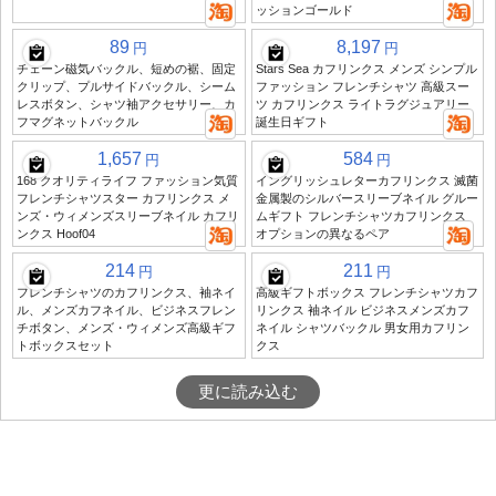
ッションゴールド
89
8,197
円
円
チェーン磁気バックル、短めの裾、固定
Stars Sea カフリンクス メンズ シンプル
クリップ、プルサイドバックル、シーム
ファッション フレンチシャツ 高級スー
レスボタン、シャツ袖アクセサリー、カ
ツ カフリンクス ライトラグジュアリー
フマグネットバックル
誕生日ギフト
1,657
584
円
円
168 クオリティライフ ファッション気質
イングリッシュレターカフリンクス 滅菌
フレンチシャツスター カフリンクス メ
金属製のシルバースリーブネイル グルー
ンズ・ウィメンズスリーブネイル カフリ
ムギフト フレンチシャツカフリンクス
ンクス Hoof04
オプションの異なるペア
214
211
円
円
フレンチシャツのカフリンクス、袖ネイ
高級ギフトボックス フレンチシャツカフ
ル、メンズカフネイル、ビジネスフレン
リンクス 袖ネイル ビジネスメンズカフ
チボタン、メンズ・ウィメンズ高級ギフ
ネイル シャツバックル 男女用カフリン
トボックスセット
クス
更に読み込む