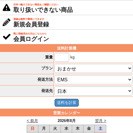
日本へ輸入できない商品をご確認ください
取り扱いできない商品
登録は無料で簡単にできます
新規会員登録
既に登録済みの方はこちらから
会員ログイン
送料計算機
kg
重量
プラン
発送方法
発送先
営業カレンダー
< 前月
2026年8月
翌月 >
日
月
火
水
木
金
土