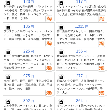
123
117
円
円
釣りの夢、釣り陽の踊り、バケットハッ
バケットハット ベトナム式日焼け止め帽
トの小道具、竹の帽子、舞台パフォーマ
屋外防雨麦わら帽子 夏果園農夫の牧歌帽
ンス、観光、釣り、レトロなランプシェ
つば大きい紅茶摘み帽子 麦わら帽子
ード、装飾、くぼみ
135
1,015
円
円
プラスチック製のレインハット、バケツ
古代漢服のアクセサリー、国服の帽子、
ハット、傘帽、大きなマント、雨嵐防
帽子、顔を覆うもの、ベール帽、パフォ
止、農家用釣り傘、茶摘み帽、風雪防護
ーマンス、写真撮影、妖精の騎士道的な
雰囲気の小道具
225
156
円
円
帽子、女性用の夏用日焼け止め、UVネッ
製造業者は竹製バケットハット、夏用屋
クガード、通気性のあるフェイスカバ
外釣り用の日よけ、日焼け止め、麦わら
ー、統合型サンハットマスク、取り外し
帽子、つばの大きい三つ葉の農夫帽子を
可能な屋外サイクリング
供給しています。
975
277
円
円
麦わら帽子、帽子、帽子、子供の中国舞
竹編みの中空帽子、古代風の映画・テレ
踊小道具、武術、写真撮影、竹林、手織
ビ小道具帽、大人用キャットウォーク、
り、防水、釣り、日陰
ダンスパフォーマンス、竹製帽子、子
供、大人
392
364
円
円
大型中国夢バケットハット、日よけ、防
海南バケットハット防水バケットハット
雨、プラスチック製バケットハット、ア
レインプロテクション 屋外日焼け止め