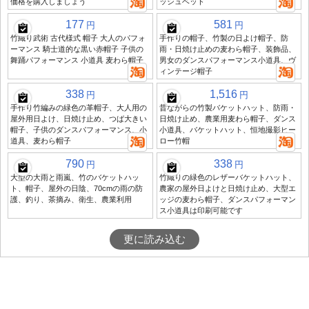
価格を購入しましょう
ッシュベッド
177
581
円
円
竹織り武術 古代様式 帽子 大人のパフォ
手作りの帽子、竹製の日よけ帽子、防
ーマンス 騎士道的な黒い赤帽子 子供の
雨・日焼け止めの麦わら帽子、装飾品、
舞踊パフォーマンス 小道具 麦わら帽子
男女のダンスパフォーマンス小道具、ヴ
ィンテージ帽子
338
1,516
円
円
手作り竹編みの緑色の革帽子、大人用の
昔ながらの竹製バケットハット、防雨・
屋外用日よけ、日焼け止め、つば大きい
日焼け止め、農業用麦わら帽子、ダンス
帽子、子供のダンスパフォーマンス、小
小道具、バケットハット、恒地撮影ヒー
道具、麦わら帽子
ロー竹帽
790
338
円
円
大型の大雨と雨嵐、竹のバケットハッ
竹織りの緑色のレザーバケットハット、
ト、帽子、屋外の日陰、70cmの雨の防
農家の屋外日よけと日焼け止め、大型エ
護、釣り、茶摘み、衛生、農業利用
ッジの麦わら帽子、ダンスパフォーマン
ス小道具は印刷可能です
更に読み込む