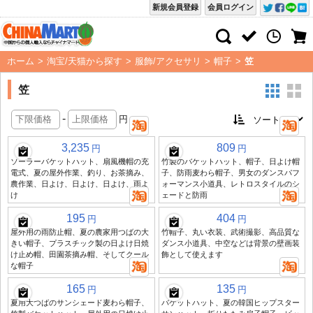
新規会員登録
会員ログイン
ホーム
>
淘宝/天猫から探す
>
服飾/アクセサリ
>
帽子
>
笠
笠
-
円
3,235
809
円
円
ソーラーバケットハット、扇風機帽の充
竹製のバケットハット、帽子、日よけ帽
電式、夏の屋外作業、釣り、お茶摘み、
子、防雨麦わら帽子、男女のダンスパフ
農作業、日よけ、日よけ、日よけ、雨よ
ォーマンス小道具、レトロスタイルのシ
け
ェードと防雨
195
404
円
円
屋外用の雨防止帽、夏の農家用つばの大
竹帽子、丸い衣装、武術撮影、高品質な
きい帽子、プラスチック製の日よけ日焼
ダンス小道具、中空などは背景の壁画装
け止め帽、田園茶摘み帽、そしてクール
飾として使えます
な帽子
165
135
円
円
夏用大つばのサンシェード麦わら帽子、
バケットハット、夏の韓国ヒップスター