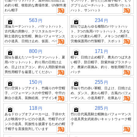
竹製バケットハット、屋外用の日焼け止
サンハット、折りたたみ扇子帽子、ビッ
め釣り帽、牧歌的な農場作業、UV耐性麦
グブリムビーチハット、女性用バケット
わら帽子
ハット、サンハット
563
234
円
円
漢服カーテンハット、バケットハット、
卸売ではあらゆる種類のバケットハッ
古代風の房飾り、クリスタルカーテン、
ト、3つの魚用バケットハット、大きな
騎士道的な女性帽、舞台パフォーマンス
エッジの麦わら帽子、メキシコの帽子、
の小道具、日焼け止め、仮面、ベール
労働保護用の竹製帽子、スポット
800
171
円
円
国境を越えたソーラーファンハット、夏
帽子、日焼け止め帽子、農夫のつば大き
用バケットハット、釣り用の日焼け止
い帽子、防日帽子、防紫外線プラスチッ
め、日よけエアコン、釣り人用防紫外線
ク、農家の茶摘み、釣り、牧歌用帽子の
男性用帽子を厳選してください
バッチ
150
255
円
円
竹の空洞トップナイト、竹織りの中空帽
手織り竹の赤い軍帽、日よけ、日焼け止
子、パフォーマンスの中空帽子、中空の
め、ダンス、麦わら帽子、古風のパフォ
舞台小道具、装飾絵画、デザイン帽
ーマンス、小道具帽子、在庫あり
118
285
円
円
あるドロップオフメーカーは、子供や大
竹の古代風黒騎士帽舞台パフォーマンス
人が映画やテレビの小道具、竹帽子のダ
小道具男女武術赤いキャットウォーク帽
ンス小道具、民族性を披露するための帽
子
子帽子を直接批判しています