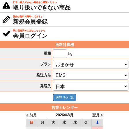
日本へ輸入できない商品をご確認ください
取り扱いできない商品
登録は無料で簡単にできます
新規会員登録
既に登録済みの方はこちらから
会員ログイン
送料計算機
kg
重量
プラン
発送方法
発送先
営業カレンダー
< 前月
2026年8月
翌月 >
日
月
火
水
木
金
土