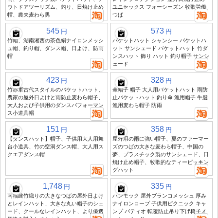
ウトドアツーリズム、釣り、日焼け止め
ユニセックス フォーシーズン 牧歌労働
帽、農夫麦わら男
つば
545
573
円
円
竹帽、湖南湘西の茶色絹ナイロンメッシ
バケットハット シャンシー バケットハ
ュ帽、釣り帽、ダンス帽、日よけ、防雨
ット サンシェード バケットハット 竹ダ
帽
ンスハット 飾り ハット 釣り帽子 サンシ
ェード
423
328
円
円
竹赤軍古代スタイルのバケットハット、
傘帽子 帽子 大人用バケットハット 雨防
農家の屋外日よけと雨防止麦わら帽子、
止バケットハット 釣り傘 漁用帽子 牛腱
大人および子供用のダンスパフォーマン
漁用麦わら帽子 防雨
ス小道具帽
151
358
円
円
【ダンスハット】帽子、子供用大人用舞
屋外用の雨に強い帽子、夏のファーマー
台小道具、竹の空洞ダンス帽、大人用ス
ズのつばの大きな麦わら帽子、中国の
クエアダンス帽
夢、プラスチック製のサンシェード、日
焼け止め帽子、牧歌的なティーピッキン
グハット
1,748
335
円
円
南福建竹織りの大きなつばの屋外日よけ
ハンモック 屋外ブランコメッシュ 厚み
とレインハット、大きな丸い帽子のシェ
ナイロンロープ 子供用ピクニック キャ
ード、クールなレインハット、より優遇
ンプ パティオ 転覆防止吊り下げ椅子メ