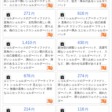
めショルダー狭いショルダーステッカ
ーパッド、拡大・厚みのあるショルダー
ー、ユニセックスショルダーパッド
パッド
271
616
円
円
ショルダーパッドのアーティファクト、
メイドショルダーパッドアーティファク
直角のショルダー、女性用の美しい肩、
ト 直角のシリコーン 見えない自己粘着
透明スーツ、シリコンスポンジ、滑り止
肩パッチ スリップショルダー フラット
め、偽のユニセックスショルダーパッド
ショルダー厚み ユニセックスショルダー
パッチ
1,410
430
円
円
ショルダーパッドのアーティファクト、
超薄型の綿製ショルダーパッド、洗濯可
直角のショルダー、シリコン製の見えな
能なショルダーパッド、ジャケット、ス
い自己接着式ショルダーパッド、滑りや
ーツ、Tシャツ、ショルダーパッド、フ
すいショルダー、潰れたショルダー、厚
ラットショルダー、滑り止めショルダー
みのあるユニセックスショルダーパッ
など、縫い合わせる必要があります
チ、フェイクショルダー
676
274
円
円
エミリー ショルダーパッドアーティファ
ショルダーパッドのアーティファクト、
クト ショルダーパッチ 見えないシリコ
滑り止めショルダーシリコンショルダー
ーン 無傷の直角ショルダーパッド 透明
パッド、ユニセックスの見えないショル
なユニセックスショルダーパッド
ダーパッチ、直角のショルダー、崩れた
ショルダー、滑り止めのフェイクショル
ダー
214
116
円
円