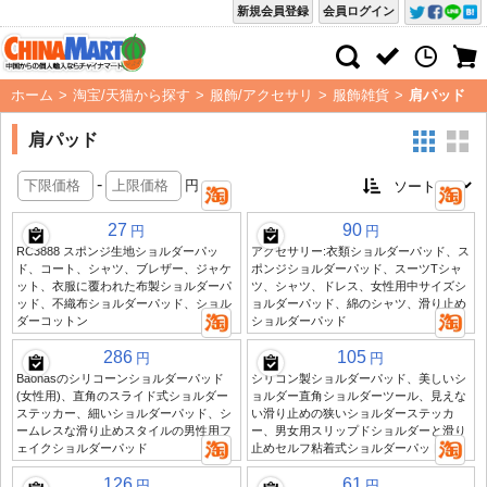
新規会員登録
会員ログイン
ホーム
>
淘宝/天猫から探す
>
服飾/アクセサリ
>
服飾雑貨
>
肩パッド
肩パッド
-
円
27
90
円
円
RC3888 スポンジ生地ショルダーパッ
アクセサリー:衣類ショルダーパッド、ス
ド、コート、シャツ、ブレザー、ジャケ
ポンジショルダーパッド、スーツTシャ
ット、衣服に覆われた布製ショルダーパ
ツ、シャツ、ドレス、女性用中サイズシ
ッド、不織布ショルダーパッド、ショル
ョルダーパッド、綿のシャツ、滑り止め
ダーコットン
ショルダーパッド
286
105
円
円
Baonasのシリコーンショルダーパッド
シリコン製ショルダーパッド、美しいシ
(女性用)、直角のスライド式ショルダー
ョルダー直角ショルダーツール、見えな
ステッカー、細いショルダーパッド、シ
い滑り止めの狭いショルダーステッカ
ームレスな滑り止めスタイルの男性用フ
ー、男女用スリップドショルダーと滑り
ェイクショルダーパッド
止めセルフ粘着式ショルダーパッド
126
61
円
円