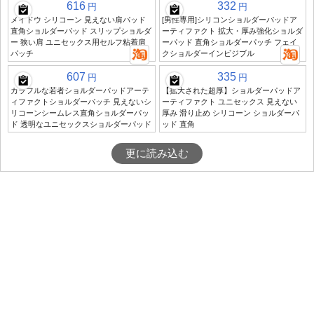
616
332
円
円
メイドウ シリコーン 見えない肩パッド
[男性専用]シリコンショルダーパッドア
直角ショルダーパッド スリップショルダ
ーティファクト 拡大・厚み強化ショルダ
ー 狭い肩 ユニセックス用セルフ粘着肩
ーパッド 直角ショルダーパッチ フェイ
パッチ
クショルダーインビジブル
607
335
円
円
カラフルな若者ショルダーパッドアーテ
【拡大された超厚】ショルダーパッドア
ィファクトショルダーパッチ 見えないシ
ーティファクト ユニセックス 見えない
リコーンシームレス直角ショルダーパッ
厚み 滑り止め シリコーン ショルダーパ
ド 透明なユニセックスショルダーパッド
ッド 直角
更に読み込む