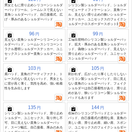
男女ともに滑り止めシリコーンショルダ
シリコン製ショルダーパッド、ショルダ
ーパッドツール、シームレスで見えない
ービューティフィケーション、直角ツー
直角ショルダーパッド、自己接着式、広
ル、見えない滑り止めの狭いショルダー
げ・厚みのあるショルダーパッド
ステッカー、ユニセックスのフェイクシ
ョルダークロスボーダースポット卸売
96
99
円
円
見えない直角ショルダーシリコーンショ
工場出荷時のシリコン製ショルダーパッ
ルダーパッド、シームレスシリコーンミ
ド、拡大・厚みのある直角ショルダーパ
ラクル透明ショルダーステッカー、ユニ
ッド、偽物ショルダーパッド、見えない
セックスショルダー直角ショルダーパッ
滑り止めショルダーパッド、ユニセック
ド
スショルダーパッド
103
105
円
円
肩パッド、直角のアーティファクト、ト
剥がれず、広がったり厚くしたりしない
レースのない見えないパッド、男女とも
シリコン製ショルダーパッド、目に見え
に背が高く薄く、気性を高め、強い粘着
ない直角のショルダーパッド、フェイク
性を生み出します
ショルダーは自己接着性があり、滑り止
めがあり、狭いシリコーン製ショルダー
パッドもあります
135
144
円
円
シリコン製ショルダーパッド、滑り止め
在庫のシリコンブラパッドとショルダー
ショルダー、ユニセックス、取り外し不
パッド、自己接着式の透明な肩、直角の
可、目に見えない直角ショルダーパッ
美しい肩、滑り止め肩、細い肩、スポン
ド、スーツ幅広、自己接着、厚みのある
ジ、ユニセックスのフェイクショルダー