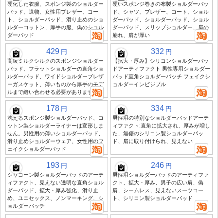
硬化した衣服、スポンジ製のショルダー
硬いスポンジ巻きの布製ショルダーパッ
パッド、遺物、女性用ブレザー、コー
ド、シャツ、ブレザー、コート、ショル
ト、ショルダーパッド、滑り止めのショ
ダーパッド、ショルダーパッド、ショル
ルダーコットン、厚手の服、偽のショル
ダーパッド、スリップショルダー、肩の
ダーパッド
崩れ、肩が厚い
429
332
円
円
高級ミルクシルクのスポンジショルダー
【拡大・厚み】シリコンショルダーパッ
パッド、フラットショルダーの直角ショ
ドアーティファクト 男性専用ショルダー
ルダーパッド、ワイドショルダーブレザ
パッド直角ショルダーパッチ フェイクシ
ーガスケット、薄いものから厚手のモデ
ョルダーインビジブル
ルまで縫い合わせる必要があります
178
334
円
円
洗えるスポンジ製ショルダーパッド、コ
男性用の特別なショルダーパッドアーテ
ットン製ショルダーライナーは変形しま
ィファクト:直角に拡大され、厚みが増し
せん。男性用の薄いショルダーパッド、
た、無傷のシリコン製ショルダーパッ
滑り止めショルダーウェア、女性用のフ
ド、肩に取り付けられ、見えない
ェイクショルダーパッド
193
246
円
円
シリコーン製ショルダーパッドのアーテ
男性用ショルダーパッドのアーティファ
ィファクト、見えない透明な直角ショル
クト、拡大・厚み、男子の広い肩、偽
ダーパッド、拡大・厚み強化、滑り止
肩、シームレス、見えないスーツコー
め、ユニセックス、ノンマーキング、シ
ト、シリコン製ショルダーパッド
ョルダーパッチ