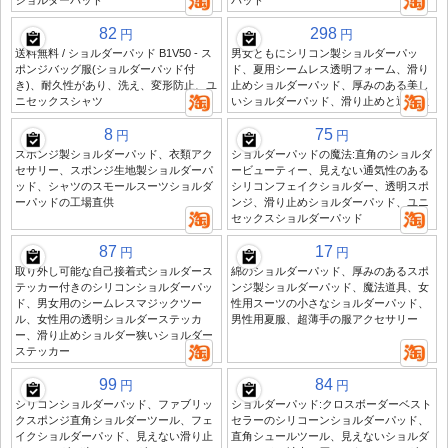
ショルダーパッド
パッド
82
298
円
円
送料無料 / ショルダーパッド B1V50 - ス
男女ともにシリコン製ショルダーパッ
ポンジバッグ服(ショルダーパッド付
ド、夏用シームレス透明フォーム、滑り
き)、耐久性があり、洗え、変形防止、ユ
止めショルダーパッド、厚みのある美し
ニセックスシャツ
いショルダーパッド、滑り止めと通気性
8
75
円
円
スポンジ製ショルダーパッド、衣類アク
ショルダーパッドの魔法:直角のショルダ
セサリー、スポンジ生地製ショルダーパ
ービューティー、見えない通気性のある
ッド、シャツのスモールスーツショルダ
シリコンフェイクショルダー、透明スポ
ーパッドの工場直供
ンジ、滑り止めショルダーパッド、ユニ
セックスショルダーパッド
87
17
円
円
取り外し可能な自己接着式ショルダース
綿のショルダーパッド、厚みのあるスポ
テッカー付きのシリコンショルダーパッ
ンジ製ショルダーパッド、魔法道具、女
ド、男女用のシームレスマジックツー
性用スーツの小さなショルダーパッド、
ル、女性用の透明ショルダーステッカ
男性用夏服、超薄手の服アクセサリー
ー、滑り止めショルダー狭いショルダー
ステッカー
99
84
円
円
シリコンショルダーパッド、ファブリッ
ショルダーパッド:クロスボーダーベスト
クスポンジ直角ショルダーツール、フェ
セラーのシリコーンショルダーパッド、
イクショルダーパッド、見えない滑り止
直角シュールツール、見えないショルダ