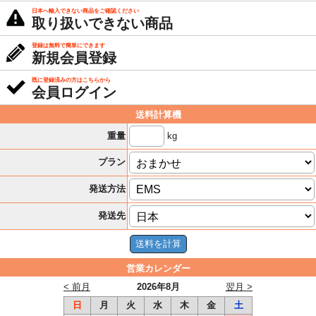
日本へ輸入できない商品をご確認ください
取り扱いできない商品
登録は無料で簡単にできます
新規会員登録
既に登録済みの方はこちらから
会員ログイン
送料計算機
kg
重量
プラン
発送方法
発送先
営業カレンダー
< 前月
2026年8月
翌月 >
日
月
火
水
木
金
土