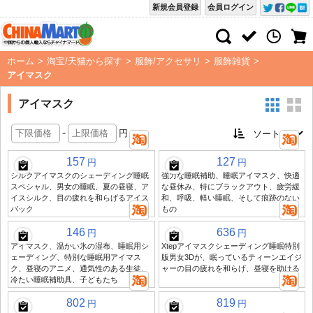
新規会員登録
会員ログイン
ホーム
>
淘宝/天猫から探す
>
服飾/アクセサリ
>
服飾雑貨
>
アイマスク
アイマスク
-
円
157
127
円
円
シルクアイマスクのシェーディング睡眠
強力な睡眠補助、睡眠アイマスク、快適
スペシャル、男女の睡眠、夏の昼寝、ア
な昼休み、特にブラックアウト、疲労緩
イスシルク、目の疲れを和らげるアイス
和、呼吸、軽い睡眠、そして痕跡のない
パック
もの
146
636
円
円
アイマスク、温かい氷の湿布、睡眠用シ
Xtepアイマスクシェーディング睡眠特別
ェーディング、特別な睡眠用アイマス
版男女3Dが、眠っているティーンエイジ
ク、昼寝のアニメ、通気性のある生徒、
ャーの目の疲れを和らげ、昼寝を助ける
冷たい睡眠補助具、子どもたち
802
819
円
円