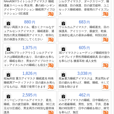
NANASKYライトシルクアイマスク 睡眠
シルクアイマスク、ダークスリープ、睡
遮蔽スペシャル 男女用、桑の絹ハンギン
眠保護、目の保護、目の疲労緩和、ユニ
グイヤープロテクション 睡眠用アイプロ
セックス睡眠補助、昼寝用のアイスプレ
テクション 0圧感度
ス
880
683
円
円
明るい両面スタイル、暖かくクールなデ
ウェルカムアイマスク、睡眠遮光、目の
ュアルセンスアイマスク、睡眠遮影、通
保護具、アイリリーフ、眼疲労、乾燥、
気性の男女用睡眠用アイマスク、特別な
立体的な成人の昼休み睡眠、特別1332
目の保護を大切にしてください
1,975
605
円
円
【100%ブラックアウト】シルクアイマ
3Dアイマスクシェーディング睡眠特別ラ
スクは睡眠効果があり、目の疲れを和ら
ンチブレイク男性用睡眠補助具 目の疲れ
げ、睡眠を助け、男女のアイプロテクシ
を和らげる 腰盾耳栓 成人女性
ョンアイスシルクの睡眠にも役立ちます
1,826
3,038
円
円
桂鳳科技 重力アイマスク 睡眠遮光 特殊
焦夏重力睡眠アイマスクは、男女問わず
睡眠用アーティファクト 目の疲れを和ら
目の疲れを和らげ、睡眠、睡眠、そして
げるものは、両面で使用できます
日陰を助けます
2,595
462
円
円
スリーピングホールアイマスク、遮光、
シルクアイマスクの睡眠、日中睡眠のた
睡眠、目の疲労緩和、睡眠支援、3D三次
めの遮蔽睡眠、男性、女性、子供、思春
元ゼロ圧感応、男女両方の特別な眼部保
期の特別用で、日中の睡眠を助け、疲労
護具
を和らげ、無圧