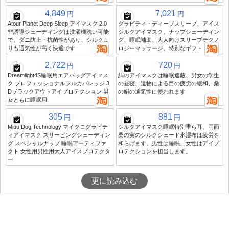
4,849
7,021
円
円
Atour Planet Deep Sleep アイマスク 2.0
グラビティ・ディープスリープ、アイス
非誘導シェーディングは洗濯機洗い可能
シルクアイマスク、ナップシェーディン
で、ダニ防止・抗菌性があり、シルクよ
グ、睡眠補助、大人向けスリープテクノ
りも通気性が高く快適です
ロジーマッサージ、特別なギフト
2,722
720
円
円
Dreamlight4S睡眠用エアバッグアイマス
絹のアイマスクは睡眠遮蔽、男女の学生
ク プロフェッショナルフルカバレッジ 3
の昼寝、遺物による目の疲労の緩和、桑
Dブラックアウトアイプロテクション 男
の絹の通気性に使われます
女ともに睡眠用
305
881
円
円
Midu Dog Technology マイクログラビテ
シルクアイマスク睡眠特別垂ら耳、両面
ィアイマスク スリーピングシェーディン
桑の実のシルクシェード氷湿布は疲労を
グ スペシャルナップ 睡眠アーティファ
和らげます。男性は睡眠、女性はアイプ
クト 女性用男性用大人アイスプロテクタ
ロテクションを担当します。
ー
更に読み込む