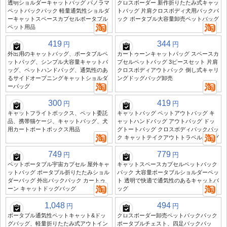
透明ショルダーキャットバッグ パノラマ
クロスボーダー 新作折りたたみ式キャッ
ペットバックパック 軽量通気性ショルダ
トバッグ 片肩クロスボディ犬用バックパ
ーキャットスペースカプセルポータブル
ック ポータブル大容量卸売ペットバッグ
ペット用品
419
344
円
円
外出用のキャットバッグ、ポータブルペ
カートゥーンキャットバッグ スペースカ
ットバッグ、シンプル大容量キャットバ
プセルペットバッグ 3ピースセット 片肩
ッグ、ペットハンドバッグ、通気性のあ
クロスボディアウトパック 倒し式キャリ
るサイドオープニングキャットショルダ
ングドッグバッグ卸売
ーバッグ
300
419
円
円
キャットフライトボックス、ペット委託
キャットバッグ ペットアウトバッグ キ
品、携帯猫ケージ、キャットバッグ、犬
ャットハンドバッグ アウトバッグ ドッ
用カートポートボックス用品
グトートバッグ クロスボディバックパッ
ク キャットテイクアウトトラベルバッグ
749
779
円
円
ペットポータブル宇宙カプセル 屋外キャ
キャットスペースカプセルペットバック
ットバッグ ポータブル折りたたみショル
パック 大容量ポータブルショルダーペッ
ダーバッグ 外出バックパック カートゥ
ト 透明で快適で通気性のあるキャットバ
ーン キャットドッグバッグ
ッグ
1,048
494
円
円
ポータブル通気性ペットキャット&ドッ
クロスボーダー卸売ペットバックパック
グバッグ、軽量折りたたみ式アウトイン
ポータブルチェスト、四足バックパッ