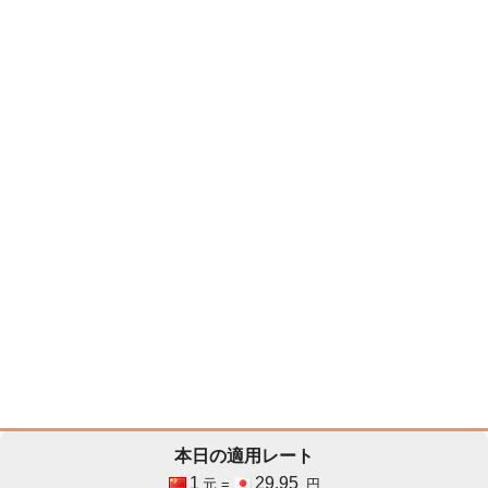
本日の適用レート
1
29.95
元 =
円