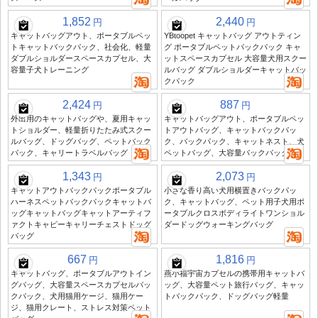
1,852
2,440
円
円
キャットバッグアウト、ポータブルペッ
YBtoopet キャットバッグ アウトティン
トキャットバックパック、社会化、軽量
グ ポータブルペットバックパック キャ
ダブルショルダースペースカプセル、大
ットスペースカプセル 大容量犬用スクー
容量子犬トレーニング
ルバッグ ダブルショルダーキャットバッ
クパック
2,424
887
円
円
外出用のキャットバッグや、夏用キャッ
キャットバッグアウト、ポータブルペッ
トショルダー、軽量折りたたみ式スクー
トアウトバッグ、キャットバックパッ
ルバッグ、ドッグバッグ、ペットバック
ク、バックパック、キャットネスト、犬
パック、キャリートラベルバッグ
ペットバッグ、大容量バックパック
1,343
2,073
円
円
キャットアウトバックパックポータブル
小さな香り高い犬用横置きバックパッ
ハーネスペットバックパックキャットバ
ク、キャットバッグ、ペット用子犬用ポ
ッグキャットバッグキャットアーティフ
ータブルクロスボディライトワンショル
ァクトキャピーキャリーチェストドッグ
ダードッグウォーキングバッグ
バッグ
667
1,816
円
円
キャットバッグ、ポータブルアウトイン
燕小福宇宙カプセルの携帯用キャットバ
グバッグ、大容量スペースカプセルバッ
ッグ、大容量ペット旅行バッグ、キャッ
クパック、犬用猫用ケージ、猫用ケー
トバックパック、ドッグバッグ軽量
ジ、猫用クレート、ストレス対策ペット