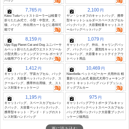
バッグ
7,765
2,100
円
円
Kabu Tuduペットストローラーは軽量で
ヤン・シャオフのキャットバッグ、携帯
折りたたみ式で、小型・中型犬、犬、
型キャットショルダースペースカプセル
猫、バッグ、外出用カートなどに着脱可
バックパック、大容量軽量キャットスク
能です
ールバッグペットバッグ
8,159
1,079
円
円
Ugly Egg Planet Cat and Dog ユニバーサ
キャットバッグ、外出、キャリングバッ
ルペット折りたたみ式ウエストスツール
グ、バックパック、通気性キャットスク
小型犬用シッティングスツール ポータブ
ールバッグ、大容量キャットテイクアウ
ル猫用アウトイングライトバックパック
トペット用品
1,412
10,469
円
円
キャットバッグ、宇宙カプセル、バック
Nakebella ペットベビーカー 犬用外出 軽
パック、大容量ペットバックパック、ス
量折りたたみ式 着脱式犬用ウォーキング
クールバッグ、携帯外出用猫、犬、スト
カート キャットバッグ ハンドプッシュ
レス対策キャットケージ
ドッグプルカー
1,195
975
円
円
キャットバッグ、スペースカプセルバッ
キャットバッグアウトポータブルキャッ
クパック、大容量ペットバックパック、
トバックパックペットスペースカプセル
携帯型キャット・アンド・ドッグのスト
バッグ犬用バックパック大容量ブックパ
レス対策ハンドバッグ
ッケージ猫用品
更に読み込む