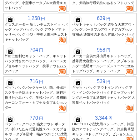
グバッグ、小型車ポータブル大容量キャ
ク、犬猫旅行通気性のあるソフトバッグ
ットバッグ
1,258
639
円
円
クロスボーダー 新しいチェストペットバ
ペットキャットバッグ 透明な天窓アウト
ッグ ドッグバックパック アウトドアキ
バッグ ポータブルアウトドアカプセル
ャリーバッグ 小型・中型犬乗用チェスト
猫用品 通気性のある大容量バックパック
キャットバッグ
704
958
円
円
外出に便利なキャットバッグ、キャット
メーカー直供の外出用キャットバッグ、
バッグ付きのバックパック、スペースカ
携帯用大容量ペットバッグ、ダブルショ
プセルキャットバッグ、携帯アウトバッ
ルダー透明オールシーズンユニバーサル
クパック
ドッグバッグ、キャットバッグ
716
539
円
円
ペットバックパックケージ、猫、外出用
キャットバッグ アウトイングバッグ ア
スクラッチ防止キャットバッグ、旅行用
ウトイングバックパックドロップシッピ
折りたたみバッグ、学校バッグ、多機能
ングポータブル通気性キャットバッグ 大
カーコンフォートカプセルダブルショル
容量ペットバックパック
ダー
770
3,344
円
円
ペットバックパック 猫犬アウト ポータ
ONECUTE小型犬用ペットバッグ、韓国
ブル折りたたみ式通気性スペースカプセ
版のアウトティングバッグ、片肩携帯型
ル ポータブル防水・噛みつきにくい大型
キャット&ドッグバッグ、ビショントラ
スペース
ベルバッグ