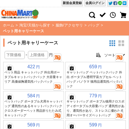
新規会員登録
会員ログイン
ホーム
>
淘宝/天猫から探す
>
服飾/アクセサリ
>
バッグ
>
ペット用キャリーケース
ペット用キャリーケース
-
円
422
659
円
円
ペット用品 キャットバッグ 外出用ポー
キャットバッグ ペットバックパック 外
タブルキャットバックパック 大容量キャ
出 ポータブル透明宇宙カプセル ペット
リア 高価値胸通気性バックパック
バッグ パノラマ 猫用品通気性バックパ
ック
584
779
円
円
ペットバッグ ポータブル犬用キャットバ
キャットバッグ ポータブル猫用クロスボ
ッグ 通気性のあるキャットバックパック
ディポータブル大容量バッグ 通気性があ
クロスボーダーペット用品折りたたみ式
り、通気性があり、ストレスに優れた犬
キャットバッグ
用オーバーサイズペットバッグ
569
599
円
円