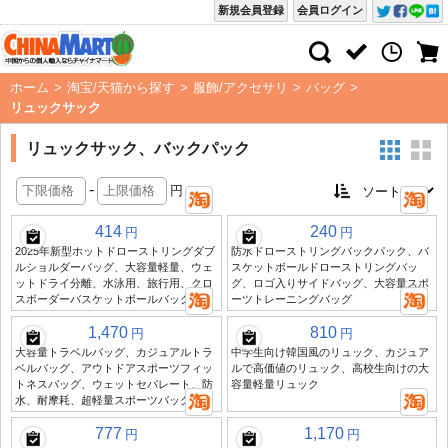
新規会員登録
会員ログイン
ホーム
>
淘宝/天猫から探す
>
服飾/アクセサリ
>
バッグ
>
リュックサック
リュックサック、バックパック
-
円
414
240
円
円
2025年新型ホットドローストリングダブ
防水ドローストリングバックパック、バ
ルショルダーバッグ、大容量軽量、ウェ
スケットボールドローストリングバッ
ットドライ分離、水泳用、旅行用、クロ
グ、ロゴ入りサイドバッグ、大容量スポ
スボーダーバスケットボールバッグ
ーツトレーニングバッグ
1,470
810
円
円
大容量トラベルバッグ、カジュアルトラ
中学生向け韓国風のリュック、カジュア
ベルバッグ、アウトドアスポーツフィッ
ルで高価値のリュック、高校生向けの大
トネスバッグ、ウェットセパレート、防
容量軽量リュック
水、耐摩耗、超軽量スポーツバッグ
777
1,170
円
円