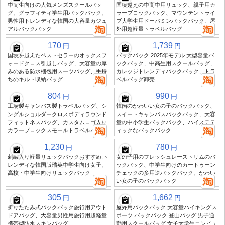
中高生向けの人気メンズスクールバッ
国境越えの中高中用リュック、親子用カ
グ、グラフィティ学生用バックパック、
ラーブロックバック、マウンテントライ
男性用トレンディな韓国の大容量カジュ
ブ大学生用ドーパミンバックパック、屋
アルバックパック
外用超軽量トラベルバッグ
170
1,739
円
円
国境を越えたベストセラーのオックスフ
バックパック 2025年モデル 大型容量バ
ォードクロス引越しバッグ、大容量の厚
ックパック、中高生用スクールバッグ、
みのある防水梱包用スーツバッグ、手持
カレッジトレンディバックパック、トラ
ちのキルト収納バッグ
ベルバッグ卸売
804
990
円
円
工場製キャンバス製トラベルバッグ、シ
韓国のかわいい女の子のバックパック、
ングルショルダークロスボディラウンド
スイートキャンパスバックパック、大容
フィットネスバッグ、カスタムロゴ入り
量の中小学生バックパック、ハイステテ
カラーブロックスモールトラベルバッグ
ィックなバックパック
1,230
780
円
円
刺繍入り軽量リュックパックおすすめ:ト
女の子用のフレッシュレーストリムのバ
レンディな韓国版瑞英中学生向け女子、
ックパック、中学生向けのカートゥーン
高校・中学生向けリュックパック
チェックの多用途バックパック、かわい
い女の子のバックパック
305
1,662
円
円
折りたたみ式バックパック旅行用アウト
屋外用バックパック 大容量ハイキングス
ドアバッグ、大容量男性用旅行用超軽量
ポーツ バックパック 登山バッグ 男子通
携帯型防水スキンバッグ
勤用スクールバッグ 女子大学生コンピュ