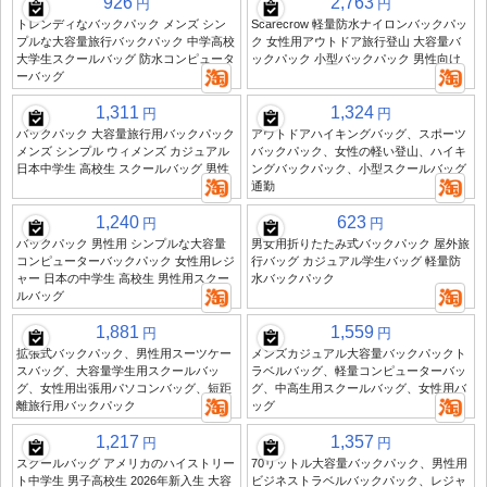
926
2,763
円
円
トレンディなバックパック メンズ シン
Scarecrow 軽量防水ナイロンバックパッ
プルな大容量旅行バックパック 中学高校
ク 女性用アウトドア旅行登山 大容量バ
大学生スクールバッグ 防水コンピュータ
ックパック 小型バックパック 男性向け
ーバッグ
1,311
1,324
円
円
バックパック 大容量旅行用バックパック
アウトドアハイキングバッグ、スポーツ
メンズ シンプル ウィメンズ カジュアル
バックパック、女性の軽い登山、ハイキ
日本中学生 高校生 スクールバッグ 男性
ングバックパック、小型スクールバッグ
通勤
1,240
623
円
円
バックパック 男性用 シンプルな大容量
男女用折りたたみ式バックパック 屋外旅
コンピューターバックパック 女性用レジ
行バッグ カジュアル学生バッグ 軽量防
ャー 日本の中学生 高校生 男性用スクー
水バックパック
ルバッグ
1,881
1,559
円
円
拡張式バックパック、男性用スーツケー
メンズカジュアル大容量バックパックト
スバッグ、大容量学生用スクールバッ
ラベルバッグ、軽量コンピューターバッ
グ、女性用出張用パソコンバッグ、短距
グ、中高生用スクールバッグ、女性用バ
離旅行用バックパック
ッグ
1,217
1,357
円
円
スクールバッグ アメリカのハイストリー
70リットル大容量バックパック、男性用
ト中学生 男子高校生 2026年新入生 大容
ビジネストラベルバックパック、レジャ