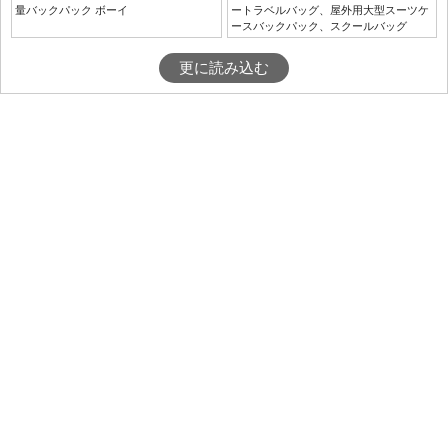
量バックパック ボーイ
ートラベルバッグ、屋外用大型スーツケ
ースバックパック、スクールバッグ
更に読み込む