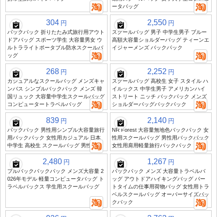
ータバッグ
304
2,550
円
円
バックパック 折りたたみ式旅行用アウト
スクールバッグ 男子 中学生男子 ブルー
ドアバッグ スポーツ学生 大容量男女 ウ
高額大容量ショルダーバッグ ティーンエ
ルトラライトポータブル防水スクールバ
イジャーメンズ バックパック
ッグ
268
2,252
円
円
カジュアルなスクールバッグ メンズキャ
スクールバッグ 高校生 女子 スタイル ハ
ンバス シンプルバックパック メンズ 韓
イルックス 中学生男子 アメリカンハイ
国リュック 大容量中学生スクールバッグ
ストリート ニッチ バックパック メンズ
コンピュータートラベルバッグ
ショルダーバッグバックパック
839
2,140
円
円
バックパック 男性用シンプル大容量旅行
NR Forest 大容量無地色バックパック 女
用バックパック 女性用カジュアル 日本
性用スクールバッグ 男性用バックパック
中学生 高校生 スクールバッグ 男性
女性用肩用軽量旅行バックパック
2,480
1,267
円
円
プルバックバックパック メンズ大容量 2
バックパック メンズ 大容量トラベルバ
026年モデル 軽量コンピュータバッグ ト
ッグ アウトドアハイキングバッグ パー
ラベルバックス 学生用スクールバッグ
トタイムの仕事用荷物バッグ 女性用トラ
ベルスクールバッグ オーバーサイズバッ
クパック