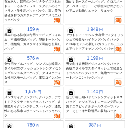
在庫あり、卸売のパーソナライズされた
Starry Sky スクールバッグ、クロスボー
ドゥードゥルフォレストスタイルのミニ
ダーベストセラー、小学生向けのかわい
マリスト学生用バックパック、高い美的
いアニメ動物リュック、リュック
価値を持つカスタムアニメアニメミニバ
ックパック
159
1,949
円
円
厚みのある防水旅行用ラッピングフィル
アウトドアトラベル 大容量でスタイリッ
ム、不織布収納バッグ、印刷トートバッ
シュで軽量なハイキングバックパック、
グ、梱包袋、カスタマイズ可能な引越し
2026年モデルの新しいカジュアルトラベ
バッグ
ルアウトドアキャンプバックパック
576
1,199
円
円
女性用サドルバッグ、シンプルな韓国ス
男女向け多機能ビジネスバックパック、
タイル2025ファッショントレンディなシ
高級スタイルでスタイリッシュで軽量な
ングルショルダーバッグ、クロスボディ
トラベルバックパック、無地カラーのノ
女性用スモールバッグ、電話コインパー
ートパソコンバックパック
ス
1,679
1,140
円
円
メンズサイクリングバックパック、アウ
新しい輸出用バドミントンフィットネス
トドアタクティカルチェストバッグ、多
バッグ、カジュアルトレーニング用の人
機能サイクリングチェストバッグ、通気
気テニスピックルボールスポーツバッ
性のある防水スポーツベストバックパッ
グ、そして海外取引用の収納バッグ
ク
780
987
円
円