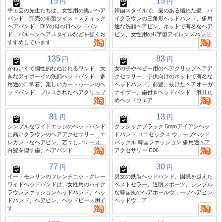
15
15
円
円
手工芸の先生たちは、女性用の黒いヘア
韓国スタイルで、歯のある縮れた髪、ハ
バンド、卸売の布製ツイストスティック
イクラウンの三角形ヘッドバンド、多用
ヘアバンド、DIYの母の日ヘッドバン
途な洗顔ヘアピン、ネットで有名なヘア
ド、バルーンヘアスタイルなどを強くお
ピン、女性用のU字型アイレンズバンド
すすめしています
135
83
円
円
かわいくて個性的なねじれるワンド、大
女の子やベビー用のヘアクリップヘアア
きなアイボーイの洗顔ヘッドバンド、多
クセサリー、子供向けのネットで有名な
用途の日常着、楽しいカートゥーンのヘ
ヘッドバンド、前髪、抜けたヘアオーガ
ッドバンド、プレスされたヘアクリップ
ナイザー、歯付きヘッドバンド、滑り止
めヘッドウェア
81
13
円
円
シンプルなワイドエッジのヘッドバンド
クラシックブラック 5mmアイアンヘッ
に高いクラウンのヘアアクセサリー、エ
ドバンド ユニセックス ウェーブヘッド
レガントなヘアピン、若々しいレース、
バックル 韓国ファッション 多用途ヘア
白髪を隠す歯、ヘアバンド
アクセサリー C06
77
30
円
円
イー・モンリンのフレンチニットグレー
男女の鉄製ヘッドバンド、国境を越えた
ワイドヘッドバンドは、女性用のハイク
ベストセラー、透明スポーツ、シンプル
ラウンファッションヘッドバンド、ヘッ
な韓国風のヘアホールウェーブヘアピン
ドバンド、ヘアピン、ヘッドピース用で
ヘッドウェア
す