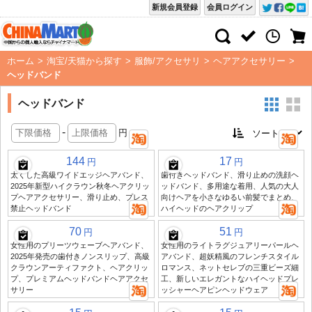
新規会員登録
会員ログイン
ホーム
>
淘宝/天猫から探す
>
服飾/アクセサリ
>
ヘアアクセサリー
>
ヘッドバンド
ヘッドバンド
-
円
144
17
円
円
太くした高級ワイドエッジヘアバンド、
歯付きヘッドバンド、滑り止めの洗顔ヘ
2025年新型ハイクラウン秋冬ヘアクリッ
ッドバンド、多用途な着用、人気の大人
プヘアアクセサリー、滑り止め、プレス
向けヘアを小さなゆるい前髪でまとめ、
禁止ヘッドバンド
ハイヘッドのヘアクリップ
70
51
円
円
女性用のプリーツウェーブヘアバンド、
女性用のライトラグジュアリーパールヘ
2025年発売の歯付きノンスリップ、高級
アバンド、超妖精風のフレンチスタイル
クラウンアーティファクト、ヘアクリッ
ロマンス、ネットセレブの三重ビーズ細
プ、プレミアムヘッドバンドヘアアクセ
工、新しいエレガントなハイヘッドプレ
サリー
ッシャーヘアピンヘッドウェア