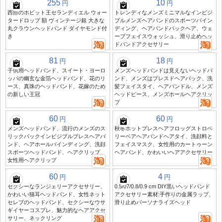
255
10
円
円
西部のホビット王セランディエル ウォー
トレンディなメンズミニマルなインビジ
タードロップ 額 ヴィンテージ銀 大きな
ブルメンズヘアバンドのスポーツバイン
丸クラウンヘッドバンド ダイヤモンド付
ディング、ヘアバンドバックヘア、ウェ
き
ーブフェイスウォッシュ、滑り止めヘッ
ドバンドアクセサリー
81
18
円
円
子供用ヘッドバンド、スイート・ヨーロ
メンズヘッドバンドは見えないヘッドバ
ッパの幽玄な金箔ヘッドバンド、花のリ
ンド、メンズはプレスドヘアバック、洗
ース、真珠のヘッドバンド、花嫁のため
髪フェイスタイ、ヘアバンドル、メンズ
の新しい王冠
ヘッドピース、メンズホールヘアクリッ
プ
60
60
円
円
メンズヘッドバンド、流行のメンズのス
秋冬ホットプレスヘアフロッグストロベ
リックバックインビジブルプレスヘアバ
リーベアヘアバンドヘアタイ、洗顔料と
ンド、ヘアホールバインディング、洗顔
フェイスマスク、女性用のカートゥーン
スポーツヘッドバンド、ヘアクリップ、
ヘアバンド、かわいいヘアアクセサリー
女性用ヘアクリップ
60
4
円
円
セクシーなランジェリーアクセサリー、
0.5/07/0.8/0.9 cm DIY黒いヘッドバンド
かわいい猫耳ヘッドバンド、女性ネット
アクセサリー素材:手作りの金属ラップ、
セレブのヘッドバンド、セクシーなウサ
滑り止めパーソナライズヘッド
ギイヤーコスプレ、魅力的なヘアアクセ
サリー、ネックリング