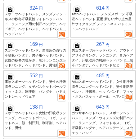
324
614
円
円
スポーツヘッドバンド、メンズフィット
Xtep ヘッドバンド メンズスポーツ 汗吸
ネスの秋冬汗吸収性ワイドヘッドバン
収ヘッドバンド 夏用 新しい滑り止め屋
ド、ランニング用の制汗バンダナ、ヘッ
外サイクリング フィットネス バドミン
ドギア、ヘッドバンド、ヘッドバンド、
トンヘッドバンド
ヘッドバンド
169
267
円
円
スポーツヘッドバンド、男性用の流行の
男女スポーツ用ヘッドバンド、アウトド
汗吸収バンダナ、男子用ヘッドバンド、
アサイクリング、ランニング、ヨガヘア
女性の秋冬の暖かさ、制汗ランニングヘ
タイ、汗吸収用の純綿ヘッドバンド、制
ッドバンド、ヘッドバンド、男性用
汗バンダナ、ヘッドバンドなど
552
485
円
円
李寧スポーツヘッドバンド、男性の汗吸
Antaスポーツヘッドバンド、女性用汗吸
収ランニング、女子バスケットボールフ
収ランニングヘッドバンド、男性用防汗
ィットネス、制汗剤、バンダナ、バドミ
ベルト、汗伝導、ヘッドバンド、フィッ
ントンヘッドウェア
トネスバスケットボール、ヘアバンダナ
138
643
円
円
スポーツヘッドバンド女性の汗吸収ラン
カワサキヘッドバンド、スポーツヘッド
ニング、バスケットボール、ヨガ、フィ
バンド、メンズ・ウィメンズの制汗バン
ットネス、額、制汗剤、制汗剤、ヘアバ
ド、ランニング、フィットネス、ヨガ、
ンド、男性
汗吸収バンダナ、ヘアバンデージ、スウ
ェットバンド