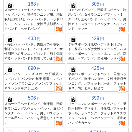
168
305
円
円
スポーツフィットネスのヘッドバンド、
ヨガヘッドバンド、汗吸収スポーツ、制
ヘッドバンド、男子ランニング用、汗吸
汗バンド、女性ランニングフィットネ
収剤と制汗剤、ヘッドバンド、ヘッドバ
ス、滑り止めバンド、ヘッドバンド、男
ンド、ヘッドバンド、女性用洗顔用ヘッ
性ガイドスウェットバンダナ、ヘッドバ
ドバンド、ヘッドバンド
ンド、サマー
433
429
円
円
Xtepはヘッドバンド、男性用の汗吸収・
李寧スポーツ汗吸収ヘアベルト汗ガイ
制汗ヘッドバンド、ヘッドスカーフ、女
ド、発汗バンダナ女性ランニング、バス
性用汗止めランニングバンド、額を保護
ケットボール、フィットネス、ヨガ、額
するヘッドバンドを装着しています
保護、ヘアバンド、男性用ヘッドバンド
890
425
円
円
ヘッドバンド メンズ スポーツ 汗吸収ヘ
李寧のスポーツヘッドバンド、男性ヘッ
ッドバンド バンダナ 制汗 導電ヘッドバ
ドバンド、制汗バンダナ、女性汗吸収ラ
ンド メンズランニング メンズ フィット
ンニング、バスケットボール、フィット
ネスヘッドギア 汗止め
ネス、防汗包帯、額当て
506
399
円
円
スポーツ用ヘッドバンド、制汗剤、汗吸
リー・ニンのスポーツヘッドバンド、男
収ランニングスウェットベルト、ヨガバ
性用制汗ヘアベルト、汗吸収バスケット
ンダナ、ヘッドバンド、男子バスケット
ボール、ランニング、フィットネススウ
ボール用ヘッドバンドを用意してくださ
ェットベルト、ヘアバンデージ、汗止め
い
バンダナガール