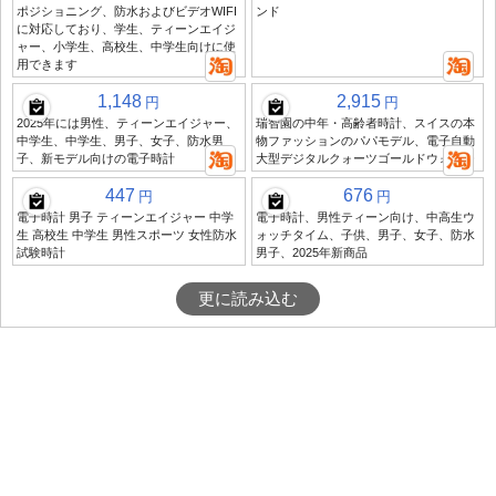
ポジショニング、防水およびビデオWIFI
ンド
に対応しており、学生、ティーンエイジ
ャー、小学生、高校生、中学生向けに使
用できます
1,148
2,915
円
円
2025年には男性、ティーンエイジャー、
瑞智園の中年・高齢者時計、スイスの本
中学生、中学生、男子、女子、防水男
物ファッションのパパモデル、電子自動
子、新モデル向けの電子時計
大型デジタルクォーツゴールドウォッチ
447
676
円
円
電子時計 男子 ティーンエイジャー 中学
電子時計、男性ティーン向け、中高生ウ
生 高校生 中学生 男性スポーツ 女性防水
ォッチタイム、子供、男子、女子、防水
試験時計
男子、2025年新商品
更に読み込む