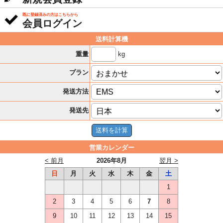
既に登録済みの方はこちらから
会員ログイン
送料計算機
kg
重量
プラン
発送方法
発送先
営業カレンダー
< 前月
2026年8月
翌月 >
日
月
火
水
木
金
土
1
2
3
4
5
6
7
8
9
10
11
12
13
14
15