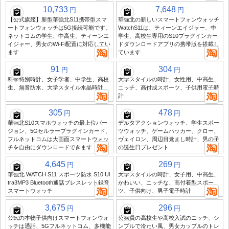
10,733
7,648
円
円
【公式旗艦】新型華強北S11携帯型スマ
華強北の新しいスマートフォンウォッチ
ートフォンウォッチは5G接続可能です。
WatchS11は、ティーンエイジャー、中
ネットコムの学生、中高生、ティーンエ
学生、高校生専用のS10プラグインカー
イジャー、男女のWi-Fi配置に対応してい
ドダウンロードアプリの携帯版を搭載し
ます
ています
91
304
円
円
科挙特別時計、女子学者、中学生、高校
大学スタイルの時計、女性用、中高生、
生、無音防水、大学スタイル水晶時計
ニッチ、高付成スポーツ、子供用電子時
計
305
478
円
円
華強北S10スマホウォッチの最上位バー
デルタアクションウォッチ、学生スポー
ジョン、5Gセルラープラグインカード、
ツウォッチ、ゲームハッカー、クロー、
フルネットコムは大画面スマートウォッ
ヴェイロン、周辺目覚まし時計、男の子
チを自由にダウンロードできます
の誕生日プレゼント
4,645
269
円
円
華強北 WATCH S11 スポーツ防水 S10 Ul
大学スタイルの時計、女子用、中高生、
tra3MP3 Bluetooth通話ブレスレット録音
かわいい、ニッチな、高付着型スポー
スマートウォッチ
ツ、子供向け、男子電子時計
3,675
296
円
円
公式の本物子供向けスマートフォンウォ
公務員の高校生や高校入試のニッチ、シ
ッチは通話、5Gフルネットコム、多機能
ンプルで冷たい風、男女カップルのトレ