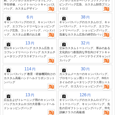
刷、シングルショルダーショッピング、
ングルショルダーハンドコットンショッ
学生研修、ハンドトゥハントキャンバス
ピングバッグ広告、カスタム卸売プリン
バッグ、カスタムデザイン
トロゴ
6
38
円
円
キャンバスバッグのロゴ、キャンバスバ
キャンバスバッグのカスタムロゴ、キャ
ッグ、エコフレンドリーなショッピング
ンバスバッグ、トートバッグ、エコフレ
バッグ広告、コットンバッグ、ハンドバ
ンドリーバッグ、ショッピングバッグ、
ッグ、カスタム企業のお土産
迅速なカスタム広告の綿空白バッグ
13
32
円
円
空白キャンバスバッグ カスタム広告 エ
立体カスタムトートバッグ、厚みのある
コフレンドリーハンドバッグ カスタムチ
文化的かつ創造的な学生向けギフトキャ
ュータリングクラスギフトバッグ
ンバスバッグ、パーソナライズキャンバ
スバッグ
114
30
円
円
キャンバスバッグ 教育・研修機関向けの
カスタムメーカーのキャンバスバッグ、
カスタム高級ハンドヘルドリボンコット
プロモーション用トートバッグ、INSス
ンバッグ
タイルのチュータリングクラス用トート
バッグ、ロゴ入りショッピングバッグ
13
126
円
円
広告およびトレーニング用のキャンバス
キャンバスバッグのカスタムロゴプリン
バッグカスタムロゴの大容量ハンドヘル
トトートバッグ、キャンバスバッグ、先
ドショッピングバッグ
生の日ギフトショッピングバッグ、学生
訓練クラスの高級感