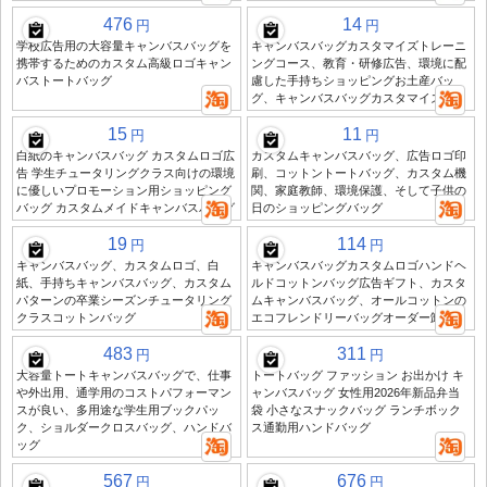
476
14
円
円
学校広告用の大容量キャンバスバッグを
キャンバスバッグカスタマイズトレーニ
携帯するためのカスタム高級ロゴキャン
ングコース、教育・研修広告、環境に配
バストートバッグ
慮した手持ちショッピングお土産バッ
グ、キャンバスバッグカスタマイズ
15
11
円
円
白紙のキャンバスバッグ カスタムロゴ広
カスタムキャンバスバッグ、広告ロゴ印
告 学生チュータリングクラス向けの環境
刷、コットントートバッグ、カスタム機
に優しいプロモーション用ショッピング
関、家庭教師、環境保護、そして子供の
バッグ カスタムメイドキャンバスバッグ
日のショッピングバッグ
19
114
円
円
キャンバスバッグ、カスタムロゴ、白
キャンバスバッグカスタムロゴハンドヘ
紙、手持ちキャンバスバッグ、カスタム
ルドコットンバッグ広告ギフト、カスタ
パターンの卒業シーズンチュータリング
ムキャンバスバッグ、オールコットンの
クラスコットンバッグ
エコフレンドリーバッグオーダー卸売
483
311
円
円
大容量トートキャンバスバッグで、仕事
トートバッグ ファッション お出かけ キ
や外出用、通学用のコストパフォーマン
ャンバスバッグ 女性用2026年新品弁当
スが良い、多用途な学生用ブックパッ
袋 小さなスナックバッグ ランチボック
ク、ショルダークロスバッグ、ハンドバ
ス通勤用ハンドバッグ
ッグ
567
676
円
円