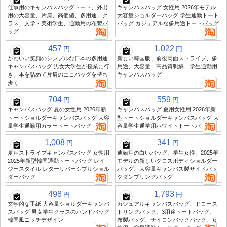
仕事用のキャンバスバッグトート、外出
キャンバスバッグ 女性用 2026年モデル
用の大容量、片肩、高価値、多用途、ク
大容量ショルダーバッグ 学生通勤トート
ラス、文学・美術学生、通勤用の布製バ
バッグ カジュアルな多用途トートバッグ
ッグ
457
1,022
円
円
かわいい笑顔のシンプルな日本の多用途
新しい韓国版、前後両面ストライプ、多
キャンバスバッグ 男女大学生が授業に行
用途、大容量、高品質刺繍、学生通勤用
き、本を詰めて片肩のエコバッグを持ち
キャンバスバッグ
歩く
704
559
円
円
キャンバスバッグ 夏の女性用 2026年新
キャンバスバッグ 夏用女性用 2026年新
トートショルダーキャンバスバッグ 大容
型トートショルダーキャンバスバッグ 大
量学生通勤用カラートートバッグ
容量学生通学用ホワイトトートバッグ
1,008
341
円
円
夏用ストライプキャンバスバッグ 女性用
通勤用の白いバッグ、学生女性、2025年
2025年新型韓国通勤トートバッグ レイ
モデルの新しいクロスボディショルダー
ジースタイル レターリバーシブルショル
バッグ、大容量キャンバス製サイドバッ
ダーバッグ
クダンプリングバッグ
498
1,793
円
円
文学的な手紙 大容量ショルダーキャンバ
カジュアルキャンバスバッグ、ドロース
スバッグ 男女学生クラスのハンドバッグ
トリングパック、3用途トートバッグ、
韓国風ニッチデザイン
布製バッグ、ナイロンバックパック、女