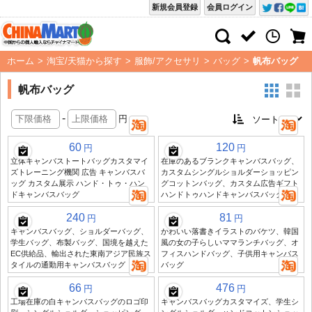
新規会員登録
会員ログイン
ホーム
>
淘宝/天猫から探す
>
服飾/アクセサリ
>
バッグ
>
帆布バッグ
帆布バッグ
-
円
60
120
円
円
立体キャンバストートバッグカスタマイ
在庫のあるブランクキャンバスバッグ、
ズトレーニング機関 広告 キャンバスバ
カスタムシングルショルダーショッピン
ッグ カスタム展示 ハンド・トゥ・ハン
グコットンバッグ、カスタム広告ギフト
ドキャンバスバッグ
ハンドトゥハンドキャンバスバッグ
240
81
円
円
キャンバスバッグ、ショルダーバッグ、
かわいい落書きイラストのバケツ、韓国
学生バッグ、布製バッグ、国境を越えた
風の女の子らしいママランチバッグ、オ
EC供給品、輸出された東南アジア民族ス
フィスハンドバッグ、子供用キャンバス
タイルの通勤用キャンバスバッグ
バッグ
66
476
円
円
工場在庫の白キャンバスバッグのロゴ印
キャンバスバッグカスタマイズ、学生シ