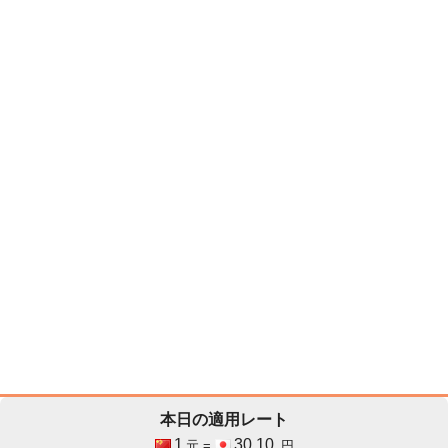
本日の適用レート
1
30.10
元 =
円