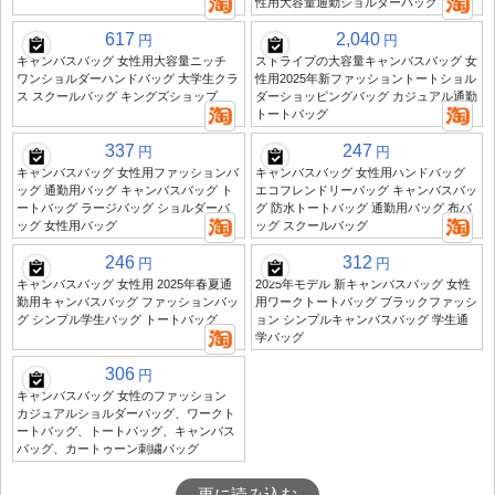
性用大容量通勤ショルダーバッグ
617
2,040
円
円
キャンバスバッグ 女性用大容量ニッチ
ストライプの大容量キャンバスバッグ 女
ワンショルダーハンドバッグ 大学生クラ
性用2025年新ファッショントートショル
ス スクールバッグ キングズショップ
ダーショッピングバッグ カジュアル通勤
トートバッグ
337
247
円
円
キャンバスバッグ 女性用ファッションバ
キャンバスバッグ 女性用ハンドバッグ
ッグ 通勤用バッグ キャンバスバッグ ト
エコフレンドリーバッグ キャンバスバッ
ートバッグ ラージバッグ ショルダーバ
グ 防水トートバッグ 通勤用バッグ 布バ
ッグ 女性用バッグ
ッグ スクールバッグ
246
312
円
円
キャンバスバッグ 女性用 2025年春夏通
2025年モデル 新キャンバスバッグ 女性
勤用キャンバスバッグ ファッションバッ
用ワークトートバッグ ブラックファッシ
グ シンプル学生バッグ トートバッグ
ョン シンプルキャンバスバッグ 学生通
学バッグ
306
円
キャンバスバッグ 女性のファッション
カジュアルショルダーバッグ、ワークト
ートバッグ、トートバッグ、キャンバス
バッグ、カートゥーン刺繍バッグ