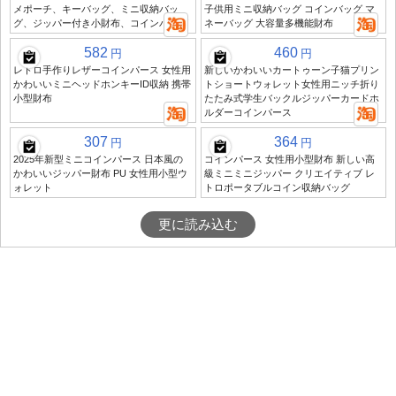
メポーチ、キーバッグ、ミニ収納バッ
子供用ミニ収納バッグ コインバッグ マ
グ、ジッパー付き小財布、コインバッグ
ネーバッグ 大容量多機能財布
582
460
円
円
レトロ手作りレザーコインパース 女性用
新しいかわいいカートゥーン子猫プリン
かわいいミニヘッドホンキーID収納 携帯
トショートウォレット女性用ニッチ折り
小型財布
たたみ式学生バックルジッパーカードホ
ルダーコインパース
307
364
円
円
2025年新型ミニコインパース 日本風の
コインパース 女性用小型財布 新しい高
かわいいジッパー財布 PU 女性用小型ウ
級ミニミニジッパー クリエイティブ レ
ォレット
トロポータブルコイン収納バッグ
更に読み込む