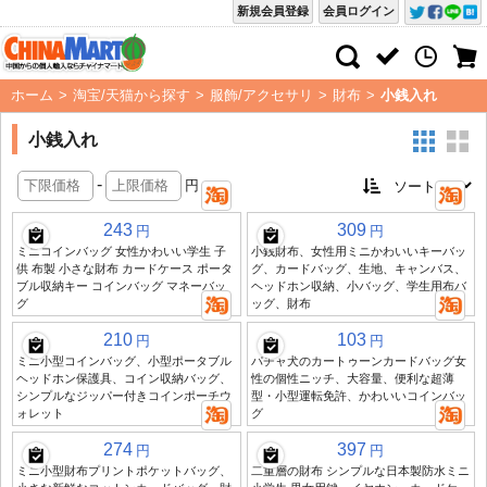
新規会員登録
会員ログイン
ホーム
>
淘宝/天猫から探す
>
服飾/アクセサリ
>
財布
>
小銭入れ
小銭入れ
-
円
243
309
円
円
ミニコインバッグ 女性かわいい学生 子
小銭財布、女性用ミニかわいいキーバッ
供 布製 小さな財布 カードケース ポータ
グ、カードバッグ、生地、キャンバス、
ブル収納キー コインバッグ マネーバッ
ヘッドホン収納、小バッグ、学生用布バ
グ
ッグ、財布
210
103
円
円
ミニ小型コインバッグ、小型ポータブル
パチャ犬のカートゥーンカードバッグ女
ヘッドホン保護具、コイン収納バッグ、
性の個性ニッチ、大容量、便利な超薄
シンプルなジッパー付きコインポーチウ
型・小型運転免許、かわいいコインバッ
ォレット
グ
274
397
円
円
ミニ小型財布プリントポケットバッグ、
二重層の財布 シンプルな日本製防水ミニ