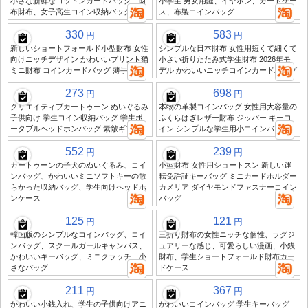
小さな新鮮なコットンカードバッグ、財
小学生 男女用鍵、イヤホン、カードケー
布財布、女子高生コイン収納バッグ
ス、布製コインバッグ
330
583
円
円
新しいショートフォールド小型財布 女性
シンプルな日本財布 女性用短くて細くて
向けニッチデザイン かわいいプリント猫
小さい折りたたみ式学生財布 2026年モ
ミニ財布 コインカードバッグ 薄手
デル かわいいニッチコインカードバッグ
273
698
円
円
クリエイティブカートゥーン ぬいぐるみ
本物の革製コインバッグ 女性用大容量の
子供向け 学生コイン収納バッグ 学生ポ
ふくらはぎレザー財布 ジッパー キーコ
ータブルヘッドホンバッグ 素敵ギフト
イン シンプルな学生用小コインバッグ
552
239
円
円
カートゥーンの子犬のぬいぐるみ、コイ
小型財布 女性用ショートスン 新しい運
ンバッグ、かわいいミニソフトキーの散
転免許証キーバッグ ミニカードホルダー
らかった収納バッグ、学生向けヘッドホ
カメリア ダイヤモンドファスナーコイン
ンケース
バッグ
125
121
円
円
韓国版のシンプルなコインバッグ、コイ
三折り財布の女性ニッチな個性、ラグジ
ンバッグ、スクールガールキャンバス、
ュアリーな感じ、可愛らしい漫画、小銭
かわいいキーバッグ、ミニクラッチ、小
財布、学生ショートフォールド財布カー
さなバッグ
ドケース
211
367
円
円
かわいい小銭入れ、学生の子供向けアニ
かわいいコインバッグ 学生キーバッグ