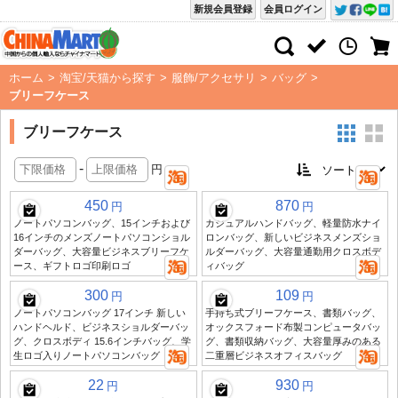
新規会員登録
会員ログイン
ホーム
>
淘宝/天猫から探す
>
服飾/アクセサリ
>
バッグ
>
ブリーフケース
ブリーフケース
-
円
450
870
円
円
ノートパソコンバッグ、15インチおよび
カジュアルハンドバッグ、軽量防水ナイ
16インチのメンズノートパソコンショル
ロンバッグ、新しいビジネスメンズショ
ダーバッグ、大容量ビジネスブリーフケ
ルダーバッグ、大容量通勤用クロスボデ
ース、ギフトロゴ印刷ロゴ
ィバッグ
300
109
円
円
ノートパソコンバッグ 17インチ 新しい
手持ち式ブリーフケース、書類バッグ、
ハンドヘルド、ビジネスショルダーバッ
オックスフォード布製コンピュータバッ
グ、クロスボディ 15.6インチバッグ、学
グ、書類収納バッグ、大容量厚みのある
生ロゴ入りノートパソコンバッグ
二重層ビジネスオフィスバッグ
22
930
円
円