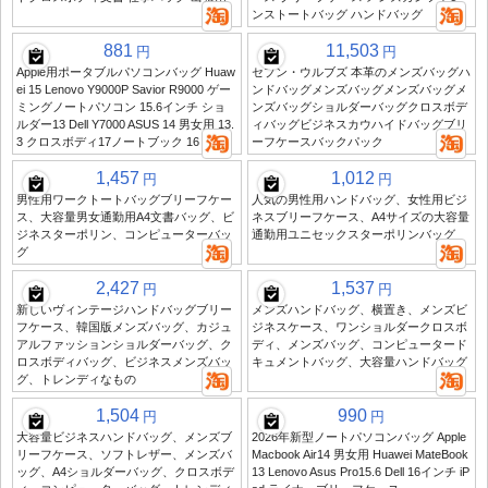
ンストートバッグ ハンドバッグ
881
11,503
円
円
Apple用ポータブルパソコンバッグ Huaw
セブン・ウルブズ 本革のメンズバッグハ
ei 15 Lenovo Y9000P Savior R9000 ゲー
ンドバッグメンズバッグメンズバッグメ
ミングノートパソコン 15.6インチ ショ
ンズバッグショルダーバッグクロスボデ
ルダー13 Dell Y7000 ASUS 14 男女用 13.
ィバッグビジネスカウハイドバッグブリ
3 クロスボディ17ノートブック 16
ーフケースバックパック
1,457
1,012
円
円
男性用ワークトートバッグブリーフケー
人気の男性用ハンドバッグ、女性用ビジ
ス、大容量男女通勤用A4文書バッグ、ビ
ネスブリーフケース、A4サイズの大容量
ジネスターポリン、コンピューターバッ
通勤用ユニセックスターポリンバッグ
グ
2,427
1,537
円
円
新しいヴィンテージハンドバッグブリー
メンズハンドバッグ、横置き、メンズビ
フケース、韓国版メンズバッグ、カジュ
ジネスケース、ワンショルダークロスボ
アルファッションショルダーバッグ、ク
ディ、メンズバッグ、コンピュータード
ロスボディバッグ、ビジネスメンズバッ
キュメントバッグ、大容量ハンドバッグ
グ、トレンディなもの
1,504
990
円
円
大容量ビジネスハンドバッグ、メンズブ
2026年新型ノートパソコンバッグ Apple
リーフケース、ソフトレザー、メンズバ
Macbook Air14 男女用 Huawei MateBook
ッグ、A4ショルダーバッグ、クロスボデ
13 Lenovo Asus Pro15.6 Dell 16インチ iP