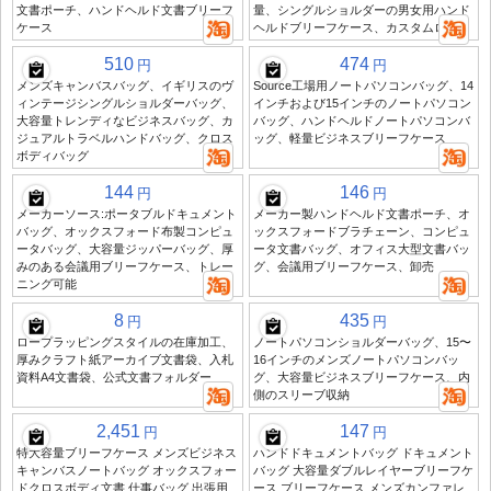
文書ポーチ、ハンドヘルド文書ブリーフ
量、シングルショルダーの男女用ハンド
ケース
ヘルドブリーフケース、カスタムロゴ
510
474
円
円
メンズキャンバスバッグ、イギリスのヴ
Source工場用ノートパソコンバッグ、14
ィンテージシングルショルダーバッグ、
インチおよび15インチのノートパソコン
大容量トレンディなビジネスバッグ、カ
バッグ、ハンドヘルドノートパソコンバ
ジュアルトラベルハンドバッグ、クロス
ッグ、軽量ビジネスブリーフケース
ボディバッグ
144
146
円
円
メーカーソース:ポータブルドキュメント
メーカー製ハンドヘルド文書ポーチ、オ
バッグ、オックスフォード布製コンピュ
ックスフォードブラチェーン、コンピュ
ータバッグ、大容量ジッパーバッグ、厚
ータ文書バッグ、オフィス大型文書バッ
みのある会議用ブリーフケース、トレー
グ、会議用ブリーフケース、卸売
ニング可能
8
435
円
円
ロープラッピングスタイルの在庫加工、
ノートパソコンショルダーバッグ、15〜
厚みクラフト紙アーカイブ文書袋、入札
16インチのメンズノートパソコンバッ
資料A4文書袋、公式文書フォルダー
グ、大容量ビジネスブリーフケース、内
側のスリーブ収納
2,451
147
円
円
特大容量ブリーフケース メンズビジネス
ハンドドキュメントバッグ ドキュメント
キャンバスノートバッグ オックスフォー
バッグ 大容量ダブルレイヤーブリーフケ
ドクロスボディ文書 仕事バッグ 出張用
ース ブリーフケース メンズカンファレ