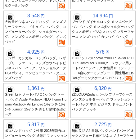
ィ、コンピューターバッグ、トレンディ
ad ライナーブリーフケース
なクールバッグ
3,548
14,994
円
円
大容量ビジネスハンドバッグ、メンズブ
ブランド ダイヤルロック メンズバッグ
リーフケース、ドキュメントバッグ、コ
ハンドバッグ メンズ横ショルダーバッグ
ンピューターバッグ、ショルダーバッ
クロスボディビジネスバッグ ブリーフケ
グ、メンズクロスボディバッグ、メンズ
ース メンズバッグ カウハイドバッグ
バッグ
4,925
576
円
円
ランボーカンガルーメンズバッグ、レザ
15.6インチのLenovo Y9000P Savior R90
ーブリーフケース、メンズカウハイドビ
00P Commuter Y7000クロスボディ用ノ
ジネスハンドバッグ、ワンショルダーク
ートパソコンバッグ 女性用16インチノー
ロスボディ、コンピューターバッグ、メ
ト 14台のゲーミングノート 男性用ASUS
ンズバッグ
Dellゲーミングケース G HP 17インチ
1,361
6,820
円
円
Green Link ノートパソコンバッグ トー
ZDBOLO/Zudan ポール ブリーフケース
トバッグ Apple Macbook NEO Honor Hu
メンズショルダーバッグ ファッショント
awei Macbook Air Lenovo 14インチ 16イ
ートバッグ 本革 ビジネス ドキュメント
ンチ Xiaoxin 15インチ 新しい防水保護ケ
バッグ クラッチ
ース
5,817
2,725
円
円
ポロハンドバッグ 女性用 2025年新作コ
無印良品 A4 書類バッグ ハンドバッグ オ
ンピューターバッグ 通勤用ファッション
ックスフォード布ビジネスブリーフケー