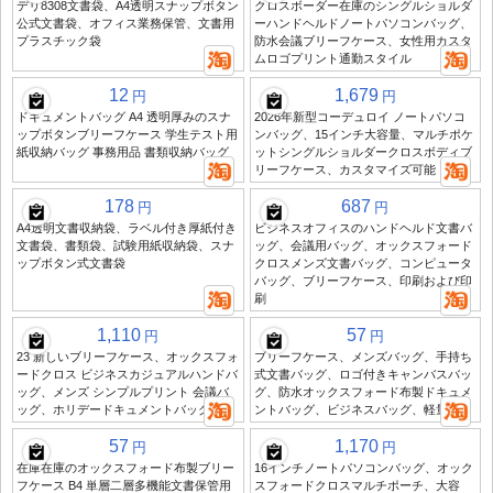
デリ8308文書袋、A4透明スナップボタン
クロスボーダー在庫のシングルショルダ
公式文書袋、オフィス業務保管、文書用
ーハンドヘルドノートパソコンバッグ、
プラスチック袋
防水会議ブリーフケース、女性用カスタ
ムロゴプリント通勤スタイル
12
1,679
円
円
ドキュメントバッグ A4 透明厚みのスナ
2026年新型コーデュロイ ノートパソコ
ップボタンブリーフケース 学生テスト用
ンバッグ、15インチ大容量、マルチポケ
紙収納バッグ 事務用品 書類収納バッグ
ットシングルショルダークロスボディブ
リーフケース、カスタマイズ可能
178
687
円
円
A4透明文書収納袋、ラベル付き厚紙付き
ビジネスオフィスのハンドヘルド文書バ
文書袋、書類袋、試験用紙収納袋、スナ
ッグ、会議用バッグ、オックスフォード
ップボタン式文書袋
クロスメンズ文書バッグ、コンピュータ
バッグ、ブリーフケース、印刷および印
刷
1,110
57
円
円
23 新しいブリーフケース、オックスフォ
ブリーフケース、メンズバッグ、手持ち
ードクロス ビジネスカジュアルハンドバ
式文書バッグ、ロゴ付きキャンバスバッ
ッグ、メンズ シンプルプリント 会議バ
グ、防水オックスフォード布製ドキュメ
ッグ、ホリデードキュメントバッグ
ントバッグ、ビジネスバッグ、軽量
57
1,170
円
円
在庫在庫のオックスフォード布製ブリー
16インチノートパソコンバッグ、オック
フケース B4 単層二層多機能文書保管用
スフォードクロスマルチポーチ、大容