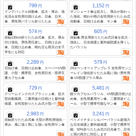
799
1,152
円
円
リングバックル自動傘、拡大・厚み、強
サンシェード傘は拡大し、厚みが加わっ
化済み女性用日焼け止め、日傘、日光
た強化、晴れや雨の女性用折りたたみ式
傘、男性用パラソル折りたたみ
自動傘、日焼け止め傘、サン傘
574
605
円
円
自動130cm折りたたみ式傘、拡大、厚み
自動傘:男女用折りたたみ式日傘を拡大・
付け強化、男性用日差し、日焼け止め
強化し、日光保護と紫外線防護を厚くし
傘、日焼け止め傘、晴れ日も雨天の女子
たパラソル
学生にも対応
2,289
579
円
円
日焼け傘、日焼け止め傘、スーパーUV防
24ボーンオートアンブレラ 女性用サンニ
護、小型・携帯型、女性用日光・雨用五
ーレイン強化折りたたみ風に強い男性用
重カプセル傘
傘 UV防護プラス厚み
729
5,481
円
円
クリームインクのスプラッシュ傘、拡大
餃子カプセルパラソル、UV防護日焼け止
型自動風雨、二重用途の日焼けと紫外線
め傘、女性用夏用サン傘、二重用途ビニ
保護、女性型折りたたみ式小型パラソル
ール、小型で携帯可能なサン傘
2,983
3,241
円
円
自動折りたたみ式傘 大型の男性用強化・
ベイメイチタンシルバーパラソル超強力
厚み、風に強く雨にも強い女性用サン傘
な日光保護と紫外線保護、小型で携帯可
能、50%折りたたみ式の日光傘で、日光
と雨の両方に対応します