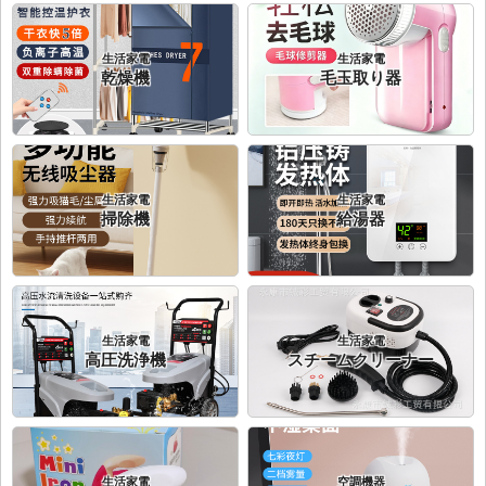
生活家電
生活家電
乾燥機
毛玉取り器
生活家電
生活家電
掃除機
給湯器
生活家電
生活家電
高圧洗浄機
スチームクリーナー
生活家電
空調機器