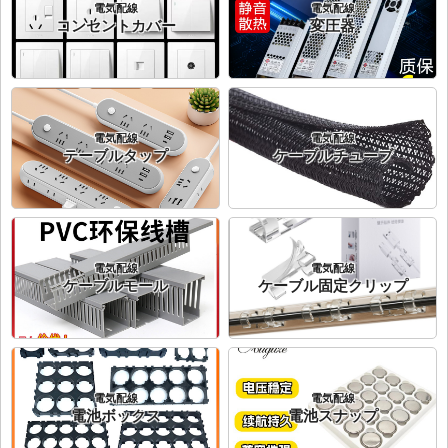
電気配線
電気配線
コンセントカバー
変圧器
電気配線
電気配線
テーブルタップ
ケーブルチューブ
電気配線
電気配線
ケーブルモール
ケーブル固定クリップ
電気配線
電気配線
電池ボックス
電池スナップ