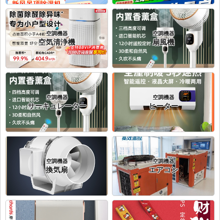
空調機器
空調機器
空気清浄機
扇風機
空調機器
空調機器
サーキュレーター
ヒーター
空調機器
空調機器
換気扇
エアコン