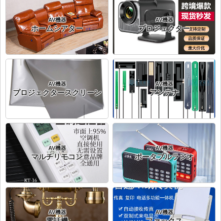
AV機器
AV機器
ホームシアター
プロジェクター
AV機器
AV機器
プロジェクタースクリーン
アンテナ
AV機器
AV機器
マルチリモコン
ポータブルラジオ
AV機器
AV機器