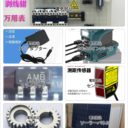
電気部品
電気部品
電気部品
ACアダプター
DC-ACインバータ
電気部品
電気部品
スライダック
センサー
電気部品
電気部品
ギヤ
ソーラーパネル