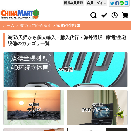
新規会員登録
会員ログイン
ホーム
>
淘宝/天猫から探す
>
家電/住宅設備
淘宝/天猫から個人輸入・購入代行・海外通販 - 家電/住宅
設備のカテゴリ一覧
AV機器
AV機器
AV機器
テレビ
DVDプレーヤー