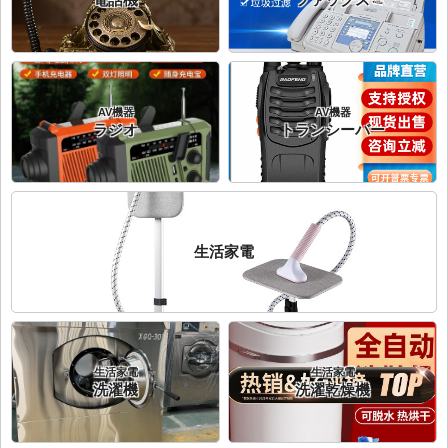
電話機
ファックス
AV機器
AV機器
ラジオ
トランシーバー
生活家電
生活家電
生活家電
洗濯機
洗濯乾燥機