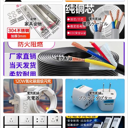
金物
電気配線
家具金物
電気ケーブル
電気配線
電気配線
電気配線
充電器
プラグアダプター