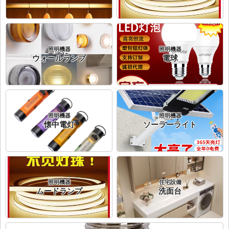
照明機器
照明機器
ウォールランプ
電球
照明機器
照明機器
懐中電灯
ソーラーライト
照明機器
住宅設備
ムードランプ
洗面台