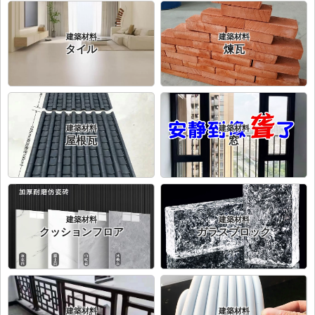
建築材料
建築材料
タイル
煉瓦
建築材料
建築材料
屋根瓦
窓
建築材料
建築材料
クッションフロア
ガラスブロック
建築材料
建築材料