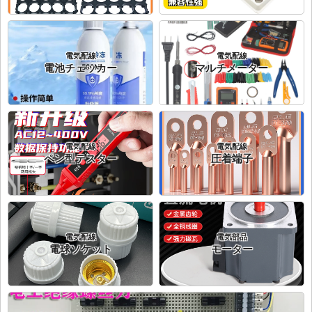
電気配線
電気配線
電池チェッカー
マルチメーター
電気配線
電気配線
ペン型テスター
圧着端子
電気配線
電気部品
電球ソケット
モーター