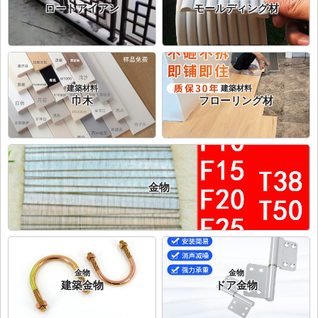
ロートアイアン
モールディング材
建築材料
建築材料
巾木
フローリング材
金物
金物
金物
建築金物
ドア金物