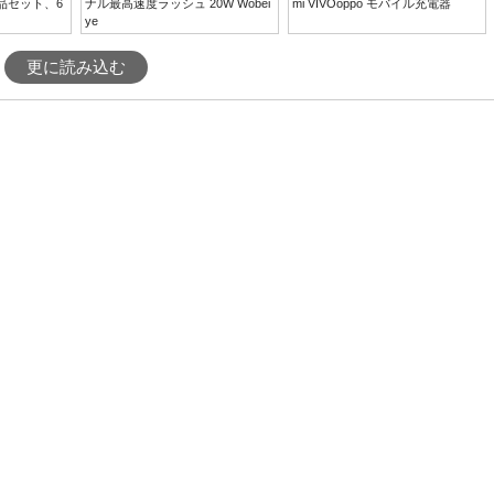
製品セット、6
ナル最高速度ラッシュ 20W Wobei
mi VIVOoppo モバイル充電器
ye
更に読み込む