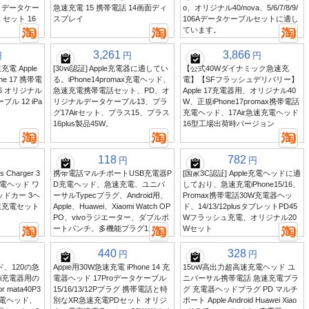
W データケー
急速充電 15 携帯電話 14画面ディ
o、オリジナル40/nova、5/6/7/8/9/
C セット 16
スプレイ
106Aデータケーブルセットに適し
ています。
3,261
3,866
円
円
円
電 Apple
[30W認証] Apple充電器に適してい
【公式40Wダイナミック急速充
ne 17 携帯電
る。iPhone14promax充電ヘッド、
電】【SFフラッシュデリバリー】
 16 オリジナル
急速充電携帯電話セット、PD、オ
Apple 17充電器用、オリジナル40
ル 12 iPa
リジナルデータケーブル13、プラ
W、正規iPhone17promax携帯電話
グ17Airセット、プラス15、プラス
充電ヘッド、17Air急速充電ヘッド
16plus製品45W。
16型工場出荷時バージョン
118
782
円
円
Charger 3
携帯電話マルチポートUSB充電器P
[国家3C認証] Apple充電ヘッドに適
充電ヘッド ワ
D充電ヘッド、急速充電、ユニバ
しており、急速充電iPhone15/16、
ドカー 3ヘ
ーサルTypecプラグ、Android用、
Promax携帯電話30W充電器ヘッ
速充電セット
Apple、Huawei、Xiaomi Watch OP
ド、14/13/12plusタブレットPD45
PO、vivoラジエーター、ダブルポ
Wフラッシュ充電、オリジナル20
ートパンチ、多機能プラグ120
Wセット
440
328
円
円
ド、120の急
Apple用30W急速充電 iPhone 14 充
150W高出力超高速充電ヘッド ユ
ei充電器用の
電器ヘッド 17Proデータケーブル
ニバーサル携帯電話 急速充電プラ
mata40P3
15/16/13/12Pプラグ 携帯電話と特
グ 充電器ヘッドプラグ PD マルチ
or充電ヘッド、
別なXR急速充電PDセット オリジ
ポート Apple Android Huawei Xiao