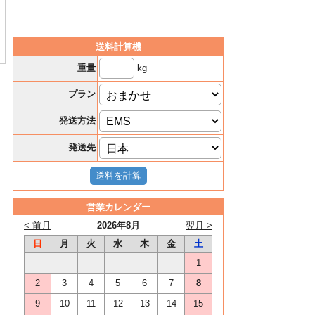
送料計算機
kg
重量
プラン
発送方法
発送先
営業カレンダー
< 前月
2026年8月
翌月 >
日
月
火
水
木
金
土
1
2
3
4
5
6
7
8
9
10
11
12
13
14
15