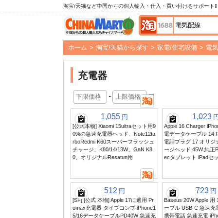
淘宝/天猫など中国からの個人輸入・仕入・買い付けをサポート!!
ホーム
>
淘宝/天猫から探す
>
家電/住宅設備
>
電
充電器
-
円
1,055
1,023
円
[公式本物] Xiaomi 15ultraセット用9
Apple 16 Charger iP
0%の急速充電器ヘッド、Note12tu
電データケーブル 14 P
rboRedmi K60スーパーフラッシュ
電話プラグ 17 オリ
チャージ、K80/14/13W、GaN K8
ージヘッド 45W 純正PD
0、オリジナルResatun用
ecタブレット iPad
512
723
円
円
[SF] [公式 本物] Apple 17に適用 Pr
Baseus 20W Apple 
omax充電器 タイプコンプ iPhone1
ーブル USB-C 急速充
5/16データケーブルPD40W 急速充
携帯電話 急速充電 iPhon