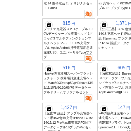
電 14 携帯電話 13 オリジナルセッ
ax 充電ヘッド PD30
ト iPadair
ブル 15 プラグ Type-
815
1,371
円
プラチナ充電器 3-in-1ケーブル 10
【公式正品】30W 急速充
0Wデータケーブル充電ヘッド 1ド
14/13 充電ヘッド iPho
ラッグ3 マルチファンクションマ
話 15promax プラグ
ルチヘッド3ヘッド 100W充電ケー
PD20W 認証データケーブ
ブル Apple Android携帯電話用急速
d セット x
充電USB、ユニバーサルTypeプラ
グ
516
605
円
円
Huawei充電器用スーパーフラッシ
【国家3C認証】Baseus 
ュチャージ 携帯電話急速充電ヘッ
-in-1データケーブル
ド Mate60/30pro/p50/p40/nova13/1
ンドラッグ3マルチヘッ
2/11/10/9/8/120/66/70 データケー
ッド充電ケーブル 急
ブルドリームオリジナルセット
Apple Android用USB
1,427
147
円
円
【全国3C認証】アップル充電器ヘ
240の超高速充電ヘッ
ッド用45W急速充電 iPhone 17/15/
速充電ヘッド、Huaw
14/13/12 ProMax携帯電話PD純正
携帯電話プラグ、Honor 
データケーブル16プラグiPadセッ
0pronove11、Hon