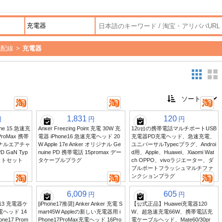
気配線
>
充電器
1,831
120
円
円
円
hone 15 急速充
Anker Freezing Point 充電 30W 充
120台の携帯電話マルチポートUSB
roMax 携帯
電器 iPhone16 急速充電ヘッド 20
充電器PD充電ヘッド、急速充電、
ジナルエアチャ
W Apple 17e Anker オリジナル Ge
ユニバーサルTypecプラグ、Androi
 GaN Typ
nuine PD 携帯電話 15promax デー
d用、Apple、Huawei、Xiaomi Wat
セットセット
タケーブルプラグ
ch OPPO、vivoラジエーター、ダ
ブルポートフラッシュマルチファ
ンクションプラグ
6,009
605
円
円
用 13 充電器ケ
[iPhone17推奨] Anker Anker 充電 S
【公式正品】Huawei充電器120
電ヘッド 14
mart45W Appleの新しい充電器用 i
W、超急速充電66W、携帯電話充
e17 Prom
Phone17ProMax充電ヘッド 16Pro
電ケーブルヘッド、Mate60/30pr