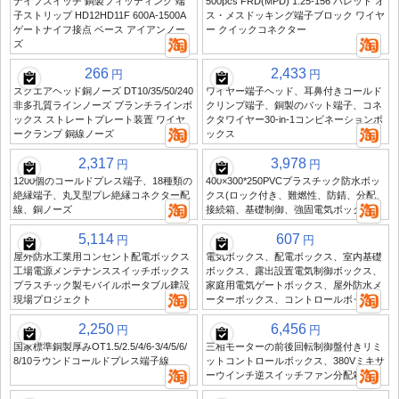
ナイフスイッチ 銅製フィッティング 端
500pcs FRD(MPD) 1.25-156 バレット オ
子ストリップ HD12HD11F 600A-1500A
ス・メスドッキング端子ブロック ワイヤ
ゲートナイフ接点 ベース アイアンノー
ー クイックコネクター
ズ
266
2,433
円
円
スクエアヘッド銅ノーズ DT10/35/50/240
ワイヤー端子ヘッド、耳鼻付きコールド
非多孔質ラインノーズ ブランチラインボ
クリンプ端子、銅製のバット端子、コネ
ックス ストレートプレート装置 ワイヤ
クタワイヤー30-in-1コンビネーションボ
ークランプ 銅線ノーズ
ックス
2,317
3,978
円
円
1200個のコールドプレス端子、18種類の
400×300*250PVCプラスチック防水ボッ
絶縁端子、丸叉型プレ絶縁コネクター配
クス(ロック付き、難燃性、防錆、分配、
線、銅ノーズ
接続箱、基礎制御、強固電気ボックス)
5,114
607
円
円
屋外防水工業用コンセント配電ボックス
電気ボックス、配電ボックス、室内基礎
工場電源メンテナンススイッチボックス
ボックス、露出設置電気制御ボックス、
プラスチック製モバイルポータブル建設
家庭用電気ゲートボックス、屋外防水メ
現場プロジェクト
ーターボックス、コントロールボックス
2,250
6,456
円
円
国家標準銅製厚みOT1.5/2.5/4/6-3/4/5/6/
三相モーターの前後回転制御盤付きリミ
8/10ラウンドコールドプレス端子線
ットコントロールボックス、380Vミキサ
ーウインチ逆スイッチファン分配箱