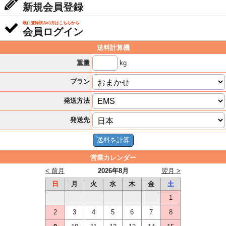
新規会員登録
既に登録済みの方はこちらから
会員ログイン
送料計算機
kg
重量
プラン
発送方法
発送先
営業カレンダー
< 前月
2026年8月
翌月 >
日
月
火
水
木
金
土
1
2
3
4
5
6
7
8