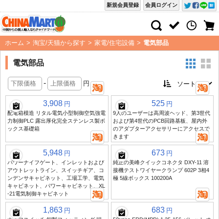
新規会員登録
会員ログイン
ホーム
>
淘宝/天猫から探す
>
家電/住宅設備
>
電気部品
電気部品
-
円
3,908
525
円
円
配電箱模造 リタル電気小型制御空気強電
9人のユーザーは高周波ヘッド、第3世代
力制御PLC 露出厚化完全ステンレス製ボ
および第4世代のPCB回路基板、屋内外
ックス基礎箱
のアダプターアクセサリーにアクセスで
きます
5,948
673
円
円
パワーナイフゲート、インレットおよび
純正の美峰クイックコネクタ DXY-11 溶
アウトレットライン、スイッチギア、コ
接機テストワイヤークランプ 602P 3相4
ンデンサキャビネット、工場工学、電気
極 5線ボックス 100200A
キャビネット、パワーキャビネット、XL
-21電気制御キャビネット
1,863
683
円
円