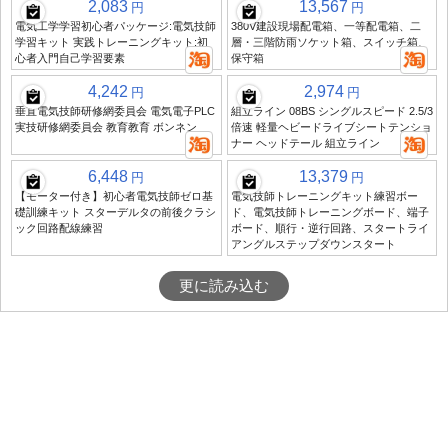
2,083
13,567
円
円
電気工学学習初心者パッケージ:電気技師
380V建設現場配電箱、一等配電箱、二
学習キット 実践トレーニングキット:初
層・三階防雨ソケット箱、スイッチ箱、
心者入門自己学習要素
保守箱
4,242
2,974
円
円
垂直電気技師研修網委員会 電気電子PLC
組立ライン 08BS シングルスピード 2.5/3
実技研修網委員会 教育教育 ボンネン
倍速 軽量ヘビードライブシートテンショ
ナー ヘッドテール 組立ライン
6,448
13,379
円
円
【モーター付き】初心者電気技師ゼロ基
電気技師トレーニングキット練習ボー
礎訓練キット スターデルタの前後クラシ
ド、電気技師トレーニングボード、端子
ック回路配線練習
ボード、順行・逆行回路、スタートライ
アングルステップダウンスタート
更に読み込む