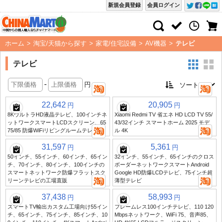
新規会員登録
会員ログイン
ホーム
>
淘宝/天猫から探す
>
家電/住宅設備
>
AV機器
>
テレビ
テレビ
-
円
22,642
20,905
円
円
8KウルトラHD液晶テレビ、100インチネ
Xiaomi Redmi TV 省エネ HD LCD TV 55/
ットワークスマートLCDスクリーン、65
43/32インチ スマートホーム 2025 モデ
75/85 防爆WiFiリビングルームテレビ
ル 4K
31,597
5,361
円
円
50インチ、55インチ、60インチ、65イン
32インチ、55インチ、65インチのクロス
チ、70インチ、80インチ、100インチの
ボーダーネットワークスマートAndroid
スマートネットワーク防爆フラットスク
Google HD防爆LCDテレビ、75インチ超
リーンテレビの工場直販
薄型テレビ
37,438
58,993
円
円
スマートTV輸出カスタム工場向け55イン
フレームレス100インチテレビ、110 120
チ、65インチ、75インチ、85インチ、10
Mbpsネットワーク、WiFi 75、音声85、