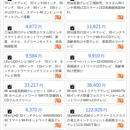
75インチテレビ、32インチ50インチ、55
外国貿易テレビ工場卸売、カスタム46イ
インチ、65インチ、85インチ、100イン
ンチ商用LCDスマートLED高精細画面Wi-
チLCDテレビ、スマート4Kコンピュータ
Fi。
ディスプレイ搭載
4,672
11,621
円
円
工場出荷のテレビ卸売カスタム32インチ
卸売販売の32インチテレビ、55インチス
スマートボイスネットワークWiFi、家
マートネットワークWI-FI LCDテレビ、
庭、ホテル、スクリーンキャスト、超高
高齢者向け小型テレビ、家庭用カラーテ
精細監視
レビ
9,584
9,910
円
円
LED LCDテレビ:60インチ、70インチ、8
ハイザー/ハイシャー32/43/50/55インチ
0インチ、100インチ、110インチ、32イ
高精細ネットワークLCDテレビ、高齢者
ンチネットワークインテリジェント防爆
向け壁掛け
テレビ卸売
33,217
38,400
円
円
8K ace超高精細テレビセット 100インチ
8K Ace ウルトラクリアテレビ 100/85/75/
85 ホームネットワーク WIFI75 防爆65 L
65インチの防爆フルスクリーンホームネ
CDフルスクリーン
ットワークWIFl LCDテレビ
6,370
122,929
円
円
特別なHD 32インチテレビ 40/60/80/90/1
Skyworth公式60インチファーストクラス
00 スマートWi-Fiネットワーク液晶テレ
の省エネインテリジェント高刷新ホーム
ビ
テレビLCD 5565下取り