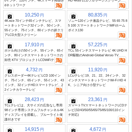
0インチ、110インチ、4KスマートAndroi
HD 4K65 LCDフルラージスクリーン
dネットワーク
10,250
80,835
円
円
4K Ace 70インチ65インチテレビ、スマ
ソニー120インチ液晶テレビ、55 65 75 8
ートネットワーク32インチ、50インチ、
5 100 スマートネットワークWiFiホーム
55インチ、75インチ、80インチの超クリ
ボイス130
アLCD大型スクリーン
17,910
57,225
円
円
ホテル向けの50インチ、55インチ、65イ
TCL 55インチスマートテレビ 4K UHD H
ンチ、80インチスマートネットワークの
DR駆動のAndroid-Global Versio TV
卸売 KTV プロジェクトLCDWiFiテレビ
4,732
11,920
円
円
クロスボーダー4Kテレビ:LCD 100イン
LCDテレビ:19、21、22、24インチ、32
チ、75インチ、65インチ、55インチ、43
インチスマートネットワークWi-Fi HD 4
インチ、32インチHDスマートテレビ、2
K、シニア向け小型テレビ
2インチカラーテレビ
28,423
23,361
円
円
TCLテレビは、大サイズの広告なし専用
スマートTVスマートネットワークLCDテ
98インチ専用システムフルチャンネル4K
レビ(32/43/50/55/65/75/85/100/110イン
ディスプレイを搭載し、ブルーライト保
チ対応)
護付きです
14,915
4,672
円
円