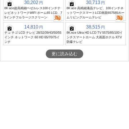
30,202
30,713
円
円
8K ace超高精細ベゼルレス100インチテ
8K ace 高精細液晶テレビ、100インチネ
レビネットワークWIFI ホーム65 LCD、7
ットワークスマートLCD画面657585ホー
5インチフルラージスクリーン
ムリビングルームテレビ
14,810
38,515
円
円
チゴ チゴ LCD テレビ 28/32/39/43/50/55
8K Ace Ultra HD LCD TV 5575/85/100イ
インチ ネットワーク 60 HD 65/70/75イ
ンチスマートホーム 大画面ホテル KTV
ンチ
防爆テレビ
更に読み込む