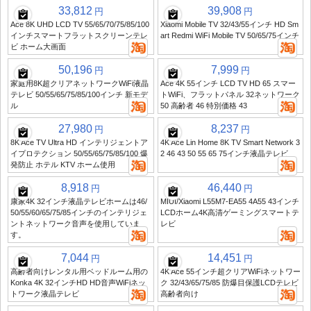
33,812
39,908
円
円
Ace 8K UHD LCD TV 55/65/70/75/85/100
Xiaomi Mobile TV 32/43/55インチ HD Sm
インチスマートフラットスクリーンテレ
art Redmi WiFi Mobile TV 50/65/75インチ
ビ ホーム大画面
50,196
7,999
円
円
家庭用8K超クリアネットワークWiFi液晶
Ace 4K 55インチ LCD TV HD 65 スマー
テレビ 50/55/65/75/85/100インチ 新モデ
トWiFi、フラットパネル 32ネットワーク
ル
50 高齢者 46 特別価格 43
27,980
8,237
円
円
8K Ace TV Ultra HD インテリジェントア
4K Ace Lin Home 8K TV Smart Network 3
イプロテクション 50/55/65/75/85/100 爆
2 46 43 50 55 65 75インチ液晶テレビ
発防止 ホテル KTV ホーム使用
8,918
46,440
円
円
康家4K 32インチ液晶テレビホームは46/
MIUI/Xiaomi L55M7-EA55 4A55 43インチ
50/55/60/65/75/85インチのインテリジェ
LCDホーム4K高清ゲーミングスマートテ
ントネットワーク音声を使用していま
レビ
す。
7,044
14,451
円
円
高齢者向けレンタル用ベッドルーム用の
4K Ace 55インチ超クリアWiFiネットワー
Konka 4K 32インチHD HD音声WiFiネッ
ク 32/43/65/75/85 防爆目保護LCDテレビ
トワーク液晶テレビ
高齢者向け