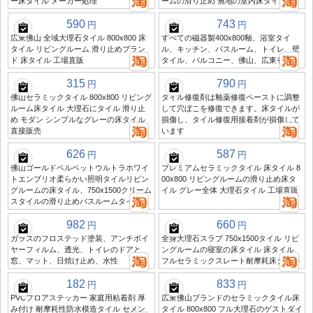
ー床タイル メーカー処理
ームの滑り止め 無地の室内床タイル
590
743
円
円
広東佛山 全域大理石タイル 800x800 床
すべての磁器製400x800釉、浴室タイ
タイル リビングルーム 滑り止めブラン
ル、キッチン、バスルーム、トイレ、壁
ド 床タイル 工場直販
タイル、バルコニー、佛山、広東省
315
790
円
円
佛山セラミックタイル 800x800 リビング
タイル修復剤は釉薬修復ペーストに調整
ルーム床タイル 大理石にタイル 滑り止
して穴ぼこを修復できます。床タイルが
め モダン シンプルなグレーの床タイル
損傷し、タイル修復用接着剤が損傷して
直接販売
います
626
587
円
円
佛山ゴールドベルベットウルトラホワイ
プレミアムセラミックタイル 床タイル 8
トエンブリオ柔らかい照明タイルリビン
00x800 リビングルームの滑り止め床タ
グルームの床タイル、750x1500クリーム
イル グレー全体 大理石タイル 工場直販
スタイルの滑り止めバスルームタイル
982
660
円
円
ガラスのフロステッド塗装、アンチボイ
全身大理石スラブ 750x1500タイル リビ
ヤーフィルム、透光、トイレのドアと
ングルームの寝室の床タイル 床タイル
窓、マット、日焼け止め、水性
フルセラミックスレート耐摩耗床タイル
182
833
円
円
PVCフロアステッカー 家庭用粘着剤 厚
広東佛山ブランドのセラミックタイル床
み付け 耐摩耗性防水模造タイル セメン
タイル 800x800 フル大理石のゲストダイ