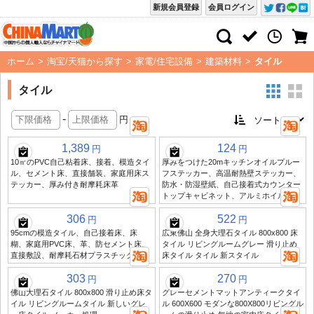
新規会員登録
会員ログイン
ホーム
>
淘宝/天猫から探す
>
家電/住宅設備
>
建築材料
>
タイル
タイル
-
円
1,389
124
円
円
10㎡のPVC自己粘着床、接着、模造タイ
厚みをつけた20mキッチンオイルプルー
ル、セメント床、直接舗装、家庭用床ス
フステッカー、高温耐熱壁ステッカー、
テッカー、厚み付き耐摩耗床革
防水・防湿壁紙、自己接着式カウンター
トップキャビネット、アルミホイル紙
306
522
円
円
95cmの模造タイル、自己接着床、床
広東佛山 全身大理石タイル 800x800 床
糊、家庭用PVC床、革、防セメント床、
タイル リビングルームグレー 滑り止め
直接敷設、耐摩耗石材プラスチック床材
床タイル タイル 新スタイル
303
270
円
円
佛山大理石タイル 800x800 滑り止め床タ
グレーセメントマットアンティークタイ
イル リビングルームタイル 新しいグレ
ル 600X600 モダンな800X800リビングル