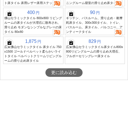
ト床タイル 床用レザー床用ステッカー
ニングルーム寝室の滑り止め床タイル
400
90
円
円
佛山セラミックタイル 800x800 リビング
キッチン、バスルーム、滑り止め・耐摩
ルームの床タイルが大理石に散布され、
耗床タイル、300x300タイル、トイレ、
滑り止め モダンなシンプルなグレーの床
バスルーム、床タイル、バルコニー、ア
タイル 80x80
ンティークタイル
1,875
829
円
円
広東佛山セラミックタイル 床タイル 750
広東佛山セラミックタイル床タイル800x
x1500 ゴールドベルベット柔らかいライ
800リビングルームの滑り止め大理石、
トタイル ベルベットクリームリビングル
フルポーセリングレー床タイル
ームの滑り止め床タイル
更に読み込む