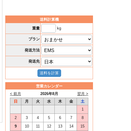
送料計算機
kg
重量
プラン
発送方法
発送先
営業カレンダー
< 前月
2026年8月
翌月 >
日
月
火
水
木
金
土
1
2
3
4
5
6
7
8
9
10
11
12
13
14
15