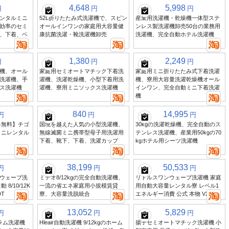
4,648
5,998
円
円
円
ンタルミニ
52L折りたたみ式洗濯機で、スピン
産業用洗濯機・乾燥機一体型ステ
効率のセミ
オールインワンの家庭用大容量健
ンレス製洗濯機卸売50台の業務用
、下着、ベ
康抗菌洗濯・靴洗濯機卸売
洗濯機、完全自動ホテル洗濯機
1,380
2,249
円
円
円
機、オール
家庭用セミオートマチック下着洗
家庭用ミニ折りたたみ式下着洗濯
洗濯機、手
濯機、洗濯乾燥機、小型下着用洗
機、寮用大容量洗濯乾燥機オール
ス洗濯機
濯機、寮用ミニソックス洗濯機
インワン、完全自動ミニ下着洗濯
機
840
14,995
円
円
円
料無料】チゴ
国境を越えた人気の小型洗濯機、
30kgの洗濯乾燥機、完全自動のス
ミニレンタル
無線滅菌ミニ携帯型母子用洗濯用
テンレス洗濯機、産業用50kgの70
下着、靴下、下着、洗濯カップ
kgホテル用シーツ洗濯機
38,199
50,533
円
円
円
ウェーブ洗
ミデオ8/12kgの完全自動洗濯機、
リトルスワンウェーブ洗濯機 家庭
8/10/12K
一流の省エネ家庭用小規模賃貸
用自動大容量レンタル寮 レベル1
DT
寮、大容量洗脱統合
エネルギー消費 公式 本物 V27T
13,052
5,829
円
円
円
ラム洗濯機
Hleair自動洗濯機 9/12kgのホーム
揚子セミオートマチック洗濯機 小