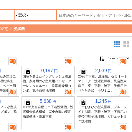
活家電
>
洗濯機
10,197
2,039
円
円
円
たみ式ミニ
国境を越えたイングリッシュ洗濯
2026年下着、洗濯機、セミオート
濯乾燥機一
機、家庭用の小型寮用パルセータ
マチック、洗濯乾燥機、統合型家
、ベビー用
ーレンタルルーム、洗濯乾燥機コ
庭用、寮、下着、靴下、子供用折
洗濯機
ンボ、完全自動洗濯機
りたたみ式、小型ミニ。
5,638
1,245
円
円
円
.5KG 小型洗
10Lの完全自動ミニ下着洗濯機、洗
ミニおよび小型洗濯機、ブルーラ
とズボン、靴
濯機分解式機械、完全自動の寮用
イト消毒、下着・靴下・下着用の
高温煮沸・洗濯下着
携帯型母子洗濯機、ガジェットミ
ニ洗濯機