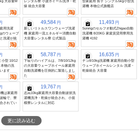
0kg 大容量M
レンタル寮 小波ホイール洗浄・乾
型家庭用 長子 シングル5kg小型洗
燥 統合大容量
濯機 本物公式旗艦店
49,584
11,493
円
円
円
庭用洗濯
新しいリトルスワンウェーブ洗濯
Suningのセルフオ動式Zhigao自動
0kgのウェーブ
機 家庭用一流エネルギー消費自動
洗濯機 8/20KG 家庭賃貸用寮用洗
と洗濯が統
大容量レンタル寮 公式製品
濯機 4192
58,787
16,635
円
円
円
型 10/12
下取りのハイアルは、7/8/10/12kg
チゴ8/10kg洗濯機 家庭用自動小型
 本物の洗
の大容量ウェーブホイール家庭用
ウェーブホイールレンタル 洗濯・
います
自動洗濯機を圧倒的に製造しまし
乾燥統合 大容量
た
19,767
円
円
洗濯機は家庭用
志高10kg家庭用大容量自動波状洗
波輪で、寮
濯機洗浄・乾燥が統合され、小規
合されてい
模寮レンタルに対応
更に読み込む