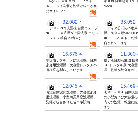
10kgのKG家庭用ウェーブホイー
家庭用 自動超薄 12/1
ル、ドライ洗濯と洗濯が統合され
AX29
たサイレント
32,082
36,052
円
ミデ 10/12kg 洗濯機 自動ウェーブ
ミディア公式の本物家
ホイール 家庭用ダニ除去寮 エリュ
機、完全自動5/6/9/1
ーション 統合 本物8kg
ホイールベルト、乾燥
合されています
16,676
11,800
円
中国陽子グループは洗濯機、自動
揚子江自動洗濯機 住宅 小
家庭用洗濯機、大容量レンタル小
KG レンタル寮 大容量
規模寮を製造しています
濯・乾燥が統合されて
12,045
15,469
円
長江自動波状洗濯機、大容量家庭
志高8.2/10KG自動
用洗濯機、小型商業用寮洗濯機、
の小型および大容量の
洗濯が統合された省エネ設備
内での洗濯・乾燥に統
ます