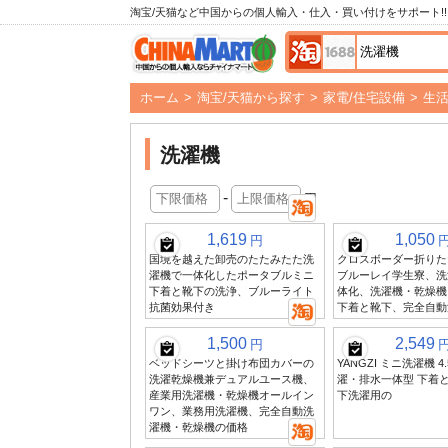
淘宝/天猫など中国からの個人輸入・仕入・買い付けをサポート!!
ホーム
>
淘宝/天猫から探す
>
家電/住宅設備
>
生
洗濯機
-
円
1,619
1,050
円
国境を越えた卸売のたたみたた洗
クロスボーダー折りた
濯機で一体化したポータブルミニ
ブルーレイ学生寮、洗
下着と靴下の洗浄、ブルーライト
体化、洗濯機・乾燥機
抗菌効果付き
下着と靴下、完全自動
1,500
2,549
円
ベッドシーツと掛け布団カバーの
YANGZI ミニ洗濯機 4
洗濯乾燥機兼デュアルユース機、
濯・排水一体型 下着
産業用洗濯機・乾燥機オールイン
下洗濯用の
ワン、業務用洗濯機、完全自動洗
濯機・乾燥機の価格