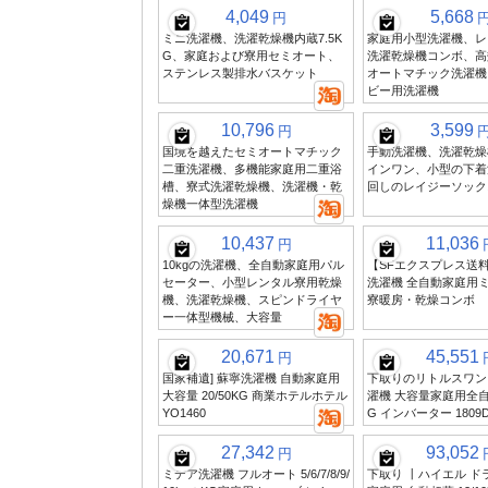
4,049
5,668
円
ミニ洗濯機、洗濯乾燥機内蔵7.5K
家庭用小型洗濯機、レ
G、家庭および寮用セミオート、
洗濯乾燥機コンボ、高
ステンレス製排水バスケット
オートマチック洗濯機
ビー用洗濯機
10,796
3,599
円
国境を越えたセミオートマチック
手動洗濯機、洗濯乾燥
二重洗濯機、多機能家庭用二重浴
インワン、小型の下着
槽、寮式洗濯乾燥機、洗濯機・乾
回しのレイジーソック
燥機一体型洗濯機
10,437
11,036
円
10kgの洗濯機、全自動家庭用パル
【SFエクスプレス送
セーター、小型レンタル寮用乾燥
洗濯機 全自動家庭用
機、洗濯乾燥機、スピンドライヤ
寮暖房・乾燥コンボ
ー一体型機械、大容量
20,671
45,551
円
国家補遺] 蘇寧洗濯機 自動家庭用
下取りのリトルスワン
大容量 20/50KG 商業ホテルホテル
濯機 大容量家庭用全自動 
YO1460
G インバーター 1809
27,342
93,052
円
ミデア洗濯機 フルオート 5/6/7/8/9/
下取り 丨ハイエル ド