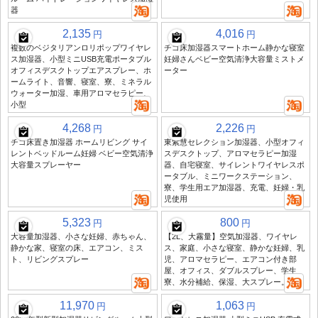
器
2,135
4,016
円
円
複数のベジタリアンロリポップワイヤレ
チゴ床加湿器スマートホーム静かな寝室
ス加湿器、小型ミニUSB充電ポータブル
妊婦さんベビー空気清浄大容量ミストメ
オフィスデスクトップエアスプレー、ホ
ーター
ームライト、音響、寝室、寮、ミネラル
ウォーター加湿、車用アロマセラピー、
小型
4,268
2,226
円
円
チゴ床置き加湿器 ホームリビング サイ
東紫慧セレクション加湿器、小型オフィ
レントベッドルーム妊婦 ベビー空気清浄
スデスクトップ、アロマセラピー加湿
大容量スプレーヤー
器、自宅寝室、サイレントワイヤレスポ
ータブル、ミニワークステーション、
寮、学生用エア加湿器、充電、妊婦・乳
児使用
5,323
800
円
円
大容量加湿器、小さな妊婦、赤ちゃん、
【2L、大霧量】空気加湿器、ワイヤレ
静かな家、寝室の床、エアコン、ミス
ス、家庭、小さな寝室、静かな妊婦、乳
ト、リビングスプレー
児、アロマセラピー、エアコン付き部
屋、オフィス、ダブルスプレー、学生
寮、水分補給、保湿、大スプレー。
11,970
1,063
円
円