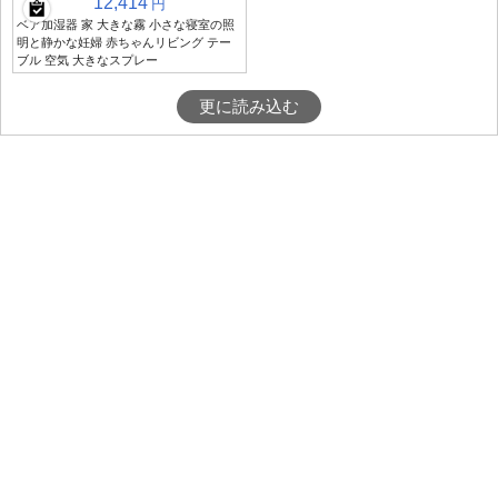
12,414
円
ベア加湿器 家 大きな霧 小さな寝室の照
明と静かな妊婦 赤ちゃんリビング テー
ブル 空気 大きなスプレー
更に読み込む