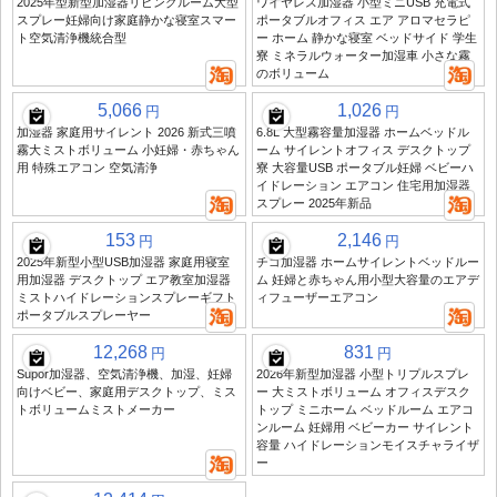
2025年型新型加湿器リビングルーム大型
ワイヤレス加湿器 小型ミニUSB 充電式
スプレー妊婦向け家庭静かな寝室スマー
ポータブルオフィス エア アロマセラピ
ト空気清浄機統合型
ー ホーム 静かな寝室 ベッドサイド 学生
寮 ミネラルウォーター加湿車 小さな霧
のボリューム
5,066
1,026
円
円
加湿器 家庭用サイレント 2026 新式三噴
6.8L 大型霧容量加湿器 ホームベッドル
霧大ミストボリューム 小妊婦・赤ちゃん
ーム サイレントオフィス デスクトップ
用 特殊エアコン 空気清浄
寮 大容量USB ポータブル妊婦 ベビーハ
イドレーション エアコン 住宅用加湿器
スプレー 2025年新品
153
2,146
円
円
2025年新型小型USB加湿器 家庭用寝室
チゴ加湿器 ホームサイレントベッドルー
用加湿器 デスクトップ エア教室加湿器
ム 妊婦と赤ちゃん用小型大容量のエアデ
ミストハイドレーションスプレーギフト
ィフューザーエアコン
ポータブルスプレーヤー
12,268
831
円
円
Supor加湿器、空気清浄機、加湿、妊婦
2026年新型加湿器 小型トリプルスプレ
向けベビー、家庭用デスクトップ、ミス
ー 大ミストボリューム オフィスデスク
トボリュームミストメーカー
トップ ミニホーム ベッドルーム エアコ
ンルーム 妊婦用 ベビーカー サイレント
容量 ハイドレーションモイスチャライザ
ー