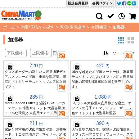
新規会員登録
会員ログイン
ホーム
>
淘宝/天猫から探す
>
家電/住宅設備
>
空調機器
>
加湿器
加湿器
-
円
720
420
円
円
クロスボーダーの新しい大容量USBデュ
国境を越えた加湿器メーカーは、家庭用
アルスプレー加湿器、重厚な霧容量、家
デスクトップおよびオフィス用大容量加
庭用ドミトリーデスクトップエア加湿器
湿器の卸売3回噴霧加湿器を販売してい
ギフト
ます
285
1,080
円
円
Mars Cannon Fuffer 加湿器 USB ミニカ
5リットル大容量家庭用静かな寝室・オ
ーマウント 小型サイレント 大霧容量 カ
フィスの母子アロマディフューザー、7
ラフルな環境光 家庭用エアコン用
色ナイトライト大型霧加湿器
211
390
円
円
家庭と寝室用のUSB空気加湿器、調整モ
大容量空気加湿器、家庭用USB加湿器、
ード、ミニ空気清浄アトマイザー、給水
オフィス用アロマディフューザー、スマ