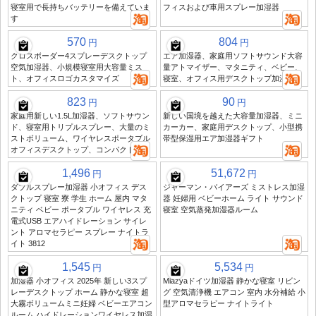
寝室用で長持ちバッテリーを備えていま
フィスおよび車用スプレー加湿器
す
570
804
円
円
クロスボーダー4スプレーデスクトップ
エア加湿器、家庭用ソフトサウンド大容
空気加湿器、小規模寝室用大容量ミス
量アトマイザー、マタニティ、ベビー、
ト、オフィスロゴカスタマイズ
寝室、オフィス用デスクトップ加湿器
823
90
円
円
家庭用新しい1.5L加湿器、ソフトサウン
新しい国境を越えた大容量加湿器、ミニ
ド、寝室用トリプルスプレー、大量のミ
カーカー、家庭用デスクトップ、小型携
ストボリューム、ワイヤレスポータブル
帯型保湿用エア加湿器ギフト
オフィスデスクトップ、コンパクト
1,496
51,672
円
円
ダブルスプレー加湿器 小オフィス デス
ジャーマン・バイアーズ ミストレス加湿
クトップ 寝室 寮 学生 ホーム 屋内 マタ
器 妊婦用 ベビーホーム ライト サウンド
ニティ ベビー ポータブル ワイヤレス 充
寝室 空気蒸発加湿器ルーム
電式USB エアハイドレーション サイレ
ント アロマセラピー スプレー ナイトラ
イト 3812
1,545
5,534
円
円
加湿器 小オフィス 2025年 新しい3スプ
Miazyaドイツ加湿器 静かな寝室 リビン
レーデスクトップ ホーム 静かな寝室 超
グ 空気清浄機 エアコン 室内 水分補給 小
大霧ボリュームミニ妊婦 ベビーエアコン
型アロマセラピー ナイトライト
ルーム ハイドレーションワイヤレス加湿