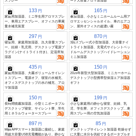
スプレー
ート大容量アロマ加湿器
133
165
円
円
家庭用加湿器、ミニ学生用アロマスプレ
傘加湿器、小さなミニホームルーム用ア
ー、車用エアスプレー、オフィスの重霧
ロマエッセンシャルオイル、車のエアコ
量水補充装置
ン、屋外オフィスの超濃い霧
297
870
円
円
寝室用、家庭用加湿器、2L大容量スプレ
3回スプレー式小型加湿器、大容量ナイ
ー、妊婦・乳児用、デスクトップ電源プ
トライト加湿器、充電式サイレントベッ
ラグイン(ナイトライト付き)、定湿度加
ドルームデスクトップハイドレーション
湿器
ミニ加湿器
435
150
円
円
家庭用加湿器、大霧ボリュームサイレン
2026年新型大型加湿器、ミニカーホーム
トスプレー、電源オフ、寝室の水補充、
デスクトップ小型携帯型保湿エア加湿器
オフィスデスクトップの水の補充、アロ
ギフト
マ加湿器
150
199
円
円
長時間噴霧加湿器、小型ミニポータブル
小さな家庭用の静かな寝室、妊婦、乳
デスクトップ寝室、サイレント寮、学生
児、学生寮、オフィスデスクトップ、車
用ミネラルウォータースプレー
用スプレー用の空気加湿器
897
85
円
円
Mijia APPスマート加湿器に接続し、家庭
デスクトップサイレント加湿器 乾燥せず
用超大容量USB充電機能があり、静かな
に大量に水分を供給できるポータブルオ