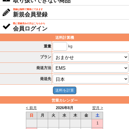
取り扱いできない商品
登録は無料で簡単にできます
新規会員登録
既に登録済みの方はこちらから
会員ログイン
送料計算機
kg
重量
プラン
発送方法
発送先
営業カレンダー
< 前月
2026年8月
翌月 >
日
月
火
水
木
金
土
1