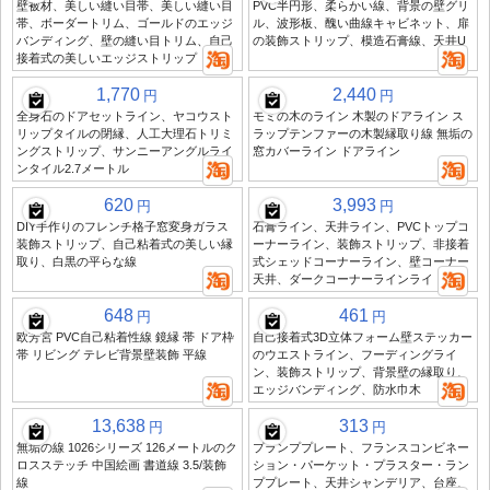
壁被材、美しい縫い目帯、美しい縫い目
PVC半円形、柔らかい線、背景の壁グリ
帯、ボーダートリム、ゴールドのエッジ
ル、波形板、醜い曲線キャビネット、扉
バンディング、壁の縫い目トリム、自己
の装飾ストリップ、模造石膏線、天井U
接着式の美しいエッジストリップ
1,770
2,440
円
円
全身石のドアセットライン、ヤコウスト
モミの木のライン 木製のドアライン ス
リップタイルの閉縁、人工大理石トリミ
ラップテンファーの木製縁取り線 無垢の
ングストリップ、サンニーアングルライ
窓カバーライン ドアライン
ンタイル2.7メートル
620
3,993
円
円
DIY手作りのフレンチ格子窓変身ガラス
石膏ライン、天井ライン、PVCトップコ
装飾ストリップ、自己粘着式の美しい縁
ーナーライン、装飾ストリップ、非接着
取り、白黒の平らな線
式シェッドコーナーライン、壁コーナー
天井、ダークコーナーラインライト
648
461
円
円
欧芳宮 PVC自己粘着性線 鏡縁 帯 ドア枠
自己接着式3D立体フォーム壁ステッカー
帯 リビング テレビ背景壁装飾 平線
のウエストライン、フーディングライ
ン、装飾ストリップ、背景壁の縁取り、
エッジバンディング、防水巾木
13,638
313
円
円
無垢の線 1026シリーズ 126メートルのク
プランププレート、フランスコンビネー
ロスステッチ 中国絵画 書道線 3.5/装飾
ション・パーケット・プラスター・ラン
線
ププレート、天井シャンデリア、台座、