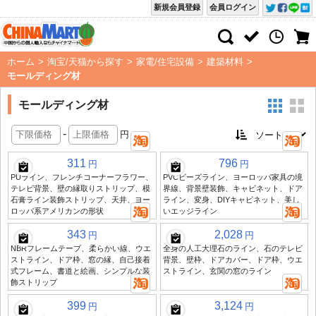
新規会員登録
会員ログイン
ホーム
>
淘宝/天猫から探す
>
家電/住宅設備
>
建築材料
>
モールディング材
モールディング材
-
円
311
796
円
円
PUライン、フレンチコーナーフラワー、
PVCビーズライン、ヨーロッパ家具の境
テレビ背景、壁の縁取りストリップ、模
界線、背景壁装飾、キャビネット、ドア
石膏ライン装飾ストリップ、天井、ヨー
ライン、変身、DIYキャビネット、美し
ロッパ系アメリカンの形状
いエッジライン
343
2,028
円
円
NBRフレームテープ、柔らかい線、ウエ
全身の人工大理石のライン、石のテレビ
ストライン、ドア枠、窓の縁、自己接着
背景、壁枠、ドアカバー、ドア枠、ウエ
式フレーム、書道と絵画、シンプルな装
ストライン、玄関の窓のライン
飾ストリップ
399
3,124
円
円