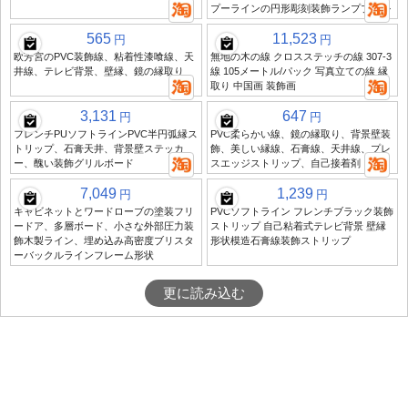
プーラインの円形彫刻装飾ランププール
565
11,523
円
円
欧芳宮のPVC装飾線、粘着性漆喰線、天
無地の木の線 クロスステッチの線 307-3
井線、テレビ背景、壁縁、鏡の縁取り
線 105メートル/パック 写真立ての線 縁
取り 中国画 装飾画
3,131
647
円
円
フレンチPUソフトラインPVC半円弧縁ス
PVC柔らかい線、鏡の縁取り、背景壁装
トリップ、石膏天井、背景壁ステッカ
飾、美しい縁線、石膏線、天井線、プレ
ー、醜い装飾グリルボード
スエッジストリップ、自己接着剤
7,049
1,239
円
円
キャビネットとワードローブの塗装フリ
PVCソフトライン フレンチブラック装飾
ードア、多層ボード、小さな外部圧力装
ストリップ 自己粘着式テレビ背景 壁縁
飾木製ライン、埋め込み高密度ブリスタ
形状模造石膏線装飾ストリップ
ーバックルラインフレーム形状
更に読み込む