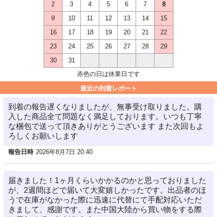
2
3
4
5
6
7
8
9
10
11
12
13
14
15
16
17
18
19
20
21
22
23
24
25
26
27
28
29
30
31
赤色の日は休業日です
最近の到着レポート
到着の報告遅くなりましたが、無事受け取りました。購
入した商品全て問題なく満足しております。いつも丁寧
な梱包で送って頂きありがとうございます また次回もよ
ろしくお願いします
報告日時
2026年8月7日 20:40
届きました！1ヶ月くらいかかるのかと思っておりました
が、2週間ほどで届いて大変嬉しかったです。出品者のほ
うで在庫がなかった際に迅速に代替にて手配対応いただ
きまして、感謝です。また中国大陸から買い物をする際