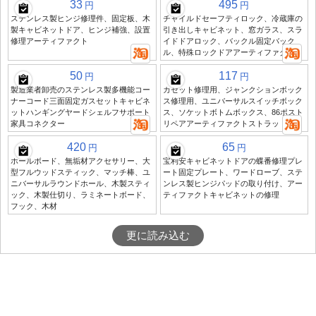
33
495
円
円
ステンレス製ヒンジ修理件、固定板、木
チャイルドセーフティロック、冷蔵庫の
製キャビネットドア、ヒンジ補強、設置
引き出しキャビネット、窓ガラス、スラ
修理アーティファクト
イドドアロック、バックル固定バック
ル、特殊ロックドアアーティファクト
50
117
円
円
製造業者卸売のステンレス製多機能コー
カセット修理用、ジャンクションボック
ナーコード三面固定ガスセットキャビネ
ス修理用、ユニバーサルスイッチボック
ットハンギングヤードシェルフサポート
ス、ソケットボトムボックス、86ポスト
家具コネクター
リペアアーティファクトストラット
420
65
円
円
ホールボード、無垢材アクセサリー、大
宝利安キャビネットドアの蝶番修理プレ
型フルウッドスティック、マッチ棒、ユ
ート固定プレート、ワードローブ、ステ
ニバーサルラウンドホール、木製スティ
ンレス製ヒンジパッドの取り付け、アー
ック、木製仕切り、ラミネートボード、
ティファクトキャビネットの修理
フック、木材
更に読み込む