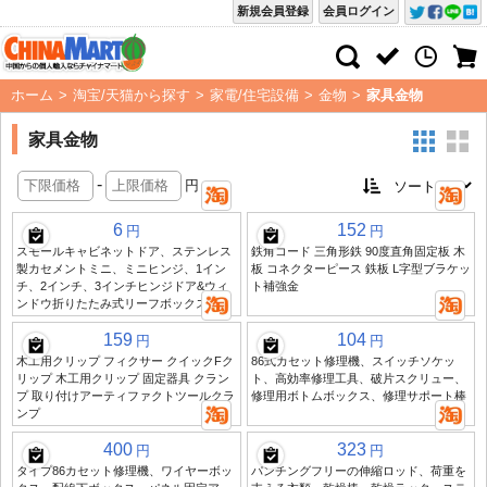
新規会員登録
会員ログイン
ホーム
>
淘宝/天猫から探す
>
家電/住宅設備
>
金物
>
家具金物
家具金物
-
円
6
152
円
円
スモールキャビネットドア、ステンレス
鉄角コード 三角形鉄 90度直角固定板 木
製カセメントミニ、ミニヒンジ、1イン
板 コネクターピース 鉄板 L字型ブラケッ
チ、2インチ、3インチヒンジドア&ウィ
ト補強金
ンドウ折りたたみ式リーフボックス
159
104
円
円
木工用クリップ フィクサー クイックFク
86式カセット修理機、スイッチソケッ
リップ 木工用クリップ 固定器具 クラン
ト、高効率修理工具、破片スクリュー、
プ 取り付けアーティファクトツールクラ
修理用ボトムボックス、修理サポート棒
ンプ
400
323
円
円
タイプ86カセット修理機、ワイヤーボッ
パンチングフリーの伸縮ロッド、荷重を