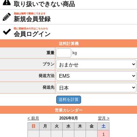
取り扱いできない商品
登録は無料で簡単にできます
新規会員登録
既に登録済みの方はこちらから
会員ログイン
送料計算機
kg
重量
プラン
発送方法
発送先
営業カレンダー
< 前月
2026年8月
翌月 >
日
月
火
水
木
金
土
1