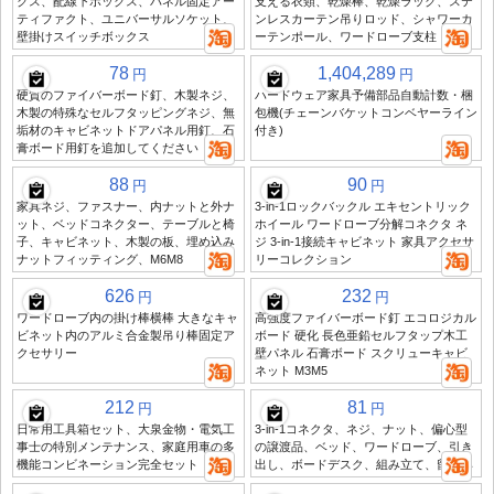
クス、配線下ボックス、パネル固定アー
支える衣類、乾燥棒、乾燥ラック、ステ
ティファクト、ユニバーサルソケット、
ンレスカーテン吊りロッド、シャワーカ
壁掛けスイッチボックス
ーテンポール、ワードローブ支柱
78
1,404,289
円
円
硬質のファイバーボード釘、木製ネジ、
ハードウェア家具予備部品自動計数・梱
木製の特殊なセルフタッピングネジ、無
包機(チェーンバケットコンベヤーライン
垢材のキャビネットドアパネル用釘、石
付き)
膏ボード用釘を追加してください
88
90
円
円
家具ネジ、ファスナー、内ナットと外ナ
3-in-1ロックバックル エキセントリック
ット、ベッドコネクター、テーブルと椅
ホイール ワードローブ分解コネクタ ネ
子、キャビネット、木製の板、埋め込み
ジ 3-in-1接続キャビネット 家具アクセサ
ナットフィッティング、M6M8
リーコレクション
626
232
円
円
ワードローブ内の掛け棒横棒 大きなキャ
高強度ファイバーボード釘 エコロジカル
ビネット内のアルミ合金製吊り棒固定ア
ボード 硬化 長色亜鉛セルフタップ木工
クセサリー
壁パネル 石膏ボード スクリューキャビ
ネット M3M5
212
81
円
円
日常用工具箱セット、大泉金物・電気工
3-in-1コネクタ、ネジ、ナット、偏心型
事士の特別メンテナンス、家庭用車の多
の譲渡品、ベッド、ワードローブ、引き
機能コンビネーション完全セット
出し、ボードデスク、組み立て、留め具