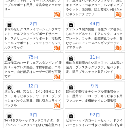
つ爪脚ソファ脚、ティーマシン用脚、テ
ト、重厚なハンギングブラケット、露出
ーブルサポート用足、家具金物アクセサ
キャビネットコネクター、ハンギングブ
リー
ラケット、微調整、隠し蓋取り付けキャ
ビネットアクセサリー
2
49
円
円
ドリルなしクロスレイヤーシェルフマウ
ステンレス製の錠前、部屋のドア引き出
ント、セルフタッピングボードサポー
しのキャビネット、ドアロック、ロック
ト、スクリューボードサポート、可動式
プレート、ラッチ、盗難防止ラッチ、昔
シェルフサポート、フラットラインシェ
ながらのドアノーズハンギングラッチ、
ルフドラッグ
ドアラッチ
75
11
円
円
工場加工のハードウェアスタンピング:亜
佛山在庫卸売の丸い黒ソファ、ゴム製の
鉛メッキプレス部品、非標準部品、コネ
足具、プラスチックソファ、足ベッド、
クター、曲げ部品はレーザー切断が可能
足、汎用プラスチック製足パッド
です
12
9
円
円
見えない棚、穴なし、2イン1弾性コネク
卸売の8*80マルチケーブル膨張管セッ
ター、キャビネット、ワードローブ、プ
ト、壁用ワードローブ、キャビネット用
ッシュバックル家具、隠し引きスライド
ファスナー、多機能ナイロン膨張管
バックル
3
92
円
円
3-in-1ダブルヘッドロッドコネクタ、ダ
ビターヘッドのコーナーセット、ドライ
ブルヘッドスクリューおよび偏心型ホイ
バーとドライバー付きで90度の曲げを逆