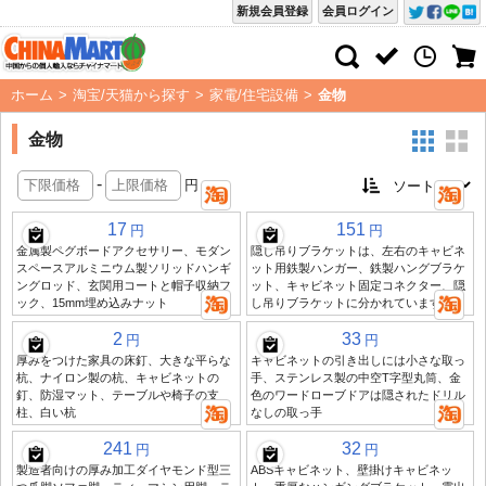
新規会員登録
会員ログイン
ホーム
>
淘宝/天猫から探す
>
家電/住宅設備
>
金物
金物
-
円
17
151
円
円
金属製ペグボードアクセサリー、モダン
隠し吊りブラケットは、左右のキャビネ
スペースアルミニウム製ソリッドハンギ
ット用鉄製ハンガー、鉄製ハングブラケ
ングロッド、玄関用コートと帽子収納フ
ット、キャビネット固定コネクター、隠
ック、15mm埋め込みナット
し吊りブラケットに分かれています
2
33
円
円
厚みをつけた家具の床釘、大きな平らな
キャビネットの引き出しには小さな取っ
杭、ナイロン製の杭、キャビネットの
手、ステンレス製の中空T字型丸筒、金
釘、防湿マット、テーブルや椅子の支
色のワードローブドアは隠されたドリル
柱、白い杭
なしの取っ手
241
32
円
円
製造者向けの厚み加工ダイヤモンド型三
ABSキャビネット、壁掛けキャビネッ