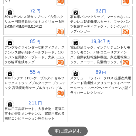
ット
72
92
円
円
304ステンレス製カップヘッド六角スク
家庭用パンツクリップ、マークのないス
リュー円筒型延長ボルトスクリュー MM
テンレス製多機能スカート、フックパン
2M3M4M5M6M8M10M12
ツ収納アーティファクト、シングルクリ
ップハンガー
85
19,847
円
円
アングルグラインダー切断ディスク、ス
電動乾燥ラック、インテリジェントリモ
テンレス鋼研削ホイールブレード、100
コンリモコン、バルコニーリフティン
レジン金属製ソーブレード、大泉トラッ
グ、自動衣類乾燥棒機械、家庭用乾燥ラ
ク砂輪研削鉄キング
ック、クーラー、洗濯物ラック、乾燥棒
55
89
円
円
100パックナイロンケーブルタイ セルフ
スクリュードライバークロス 拡張産業用
ロックストラッププルタイナー プラスチ
グレード強磁性スクリュードライバーツ
ック 高強度耐年ケーブルタイバンドル
ールセット スーパーハードコーン小型ド
ライバーコレクション
211
円
日常用工具箱セット、大泉金物・電気工
事士の特別メンテナンス、家庭用車の多
機能コンビネーション完全セット
更に読み込む