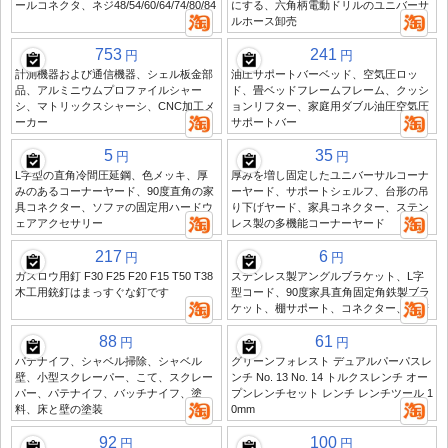
ールコネクタ、ネジ48/54/60/64/74/80/84
にする、六角柄電動ドリルのユニバーサ
ルホース卸売
753
241
円
円
計測機器および通信機器、シェル板金部
油圧サポートバーベッド、空気圧ロッ
品、アルミニウムプロファイルシャー
ド、畳ベッドフレームフレーム、クッシ
シ、マトリックスシャーシ、CNC加工メ
ョンリフター、家庭用ダブル油圧空気圧
ーカー
サポートバー
5
35
円
円
L字型の直角冷間圧延鋼、色メッキ、厚
厚みを増し固定したユニバーサルコーナ
みのあるコーナーヤード、90度直角の家
ーヤード、サポートシェルフ、台形の吊
具コネクター、ソファの固定用ハードウ
り下げヤード、家具コネクター、ステン
ェアアクセサリー
レス製の多機能コーナーヤード
217
6
円
円
ガスロウ用釘 F30 F25 F20 F15 T50 T38
ステンレス製アングルブラケット、L字
木工用銃釘はまっすぐな釘です
型コード、90度家具直角固定角鉄製ブラ
ケット、棚サポート、コネクター、防錆
88
61
円
円
パテナイフ、シャベル掃除、シャベル
グリーンフォレスト デュアルパーパスレ
壁、小型スクレーパー、こて、スクレー
ンチ No. 13 No. 14 トルクスレンチ オー
パー、パテナイフ、バッチナイフ、塗
プンレンチセット レンチ レンチツール 1
料、床と壁の塗装
0mm
92
100
円
円