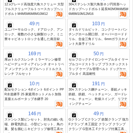
12.9グレード高強度六角スクリュー 大型
304ステンレス製六角形ネジ円筒形ヘッ
フルスクリューフルトゥースカップヘッ
ドカップヘッドボルト延長M2M3M4M5M
ドボルトM4M5M6M8M10M12
6M8M10M12M16
49
103
円
円
ユニバーサルロック、ドアロック、アン
タイルドリルビット、コンクリートパン
ロック、複数の小さな銅製ロック、ミニ
チングホール開口部、オーバーロードド
寮キャビネットロックを通した南京錠
リル、合金三角ドリル、6mmガラスセメ
ント大泉手ドリル
169
50
円
円
厚みトルクスレンチ ミラーマシン修理
セルフロックナイロンケーブルタイ ケー
ヘビーデューティアイレンチ オートリペ
ブルコードストラップ プラスチックスト
ア メンテナンス ダブルヘッドトルクス
ラップ ケーブル管理ベルト ドッグケー
レンチ フルセット
ブルタイ 高温耐性
10
191
円
円
配管セクション 4ポイント 6ポイント PP
304 ステンレス鋼チェーン、亜鉛メッキ
R水道継手 25 家庭用ホットメルト加熱
鉄鎖、鉄鎖、ペットチェーン、ガードレ
直接エルボータップ水継手 20
ール、チェーン、乾燥スイング、リフテ
ィングチェーン
146
49
円
円
ステンレス製ピンセット、肘先の細い先
Gクランプ Cクランプ 鉄製クランプ 強力
端、静電気防止、小型ピンセット、鳥の
Fクランプ 木工固定 クランプ クランプ
巣、髪を掴むニキビクリップ修理工具セ
クランプ G型木工 Fクランプ付属工具