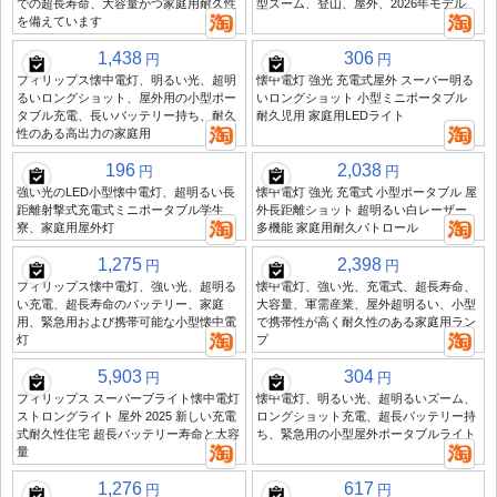
での超長寿命、大容量かつ家庭用耐久性
型ズーム、登山、屋外、2026年モデル
を備えています
1,438
306
円
円
フィリップス懐中電灯、明るい光、超明
懐中電灯 強光 充電式屋外 スーパー明る
るいロングショット、屋外用の小型ポー
いロングショット 小型ミニポータブル
タブル充電、長いバッテリー持ち、耐久
耐久児用 家庭用LEDライト
性のある高出力の家庭用
196
2,038
円
円
強い光のLED小型懐中電灯、超明るい長
懐中電灯 強光 充電式 小型ポータブル 屋
距離射撃式充電式ミニポータブル学生
外長距離ショット 超明るい白レーザー
寮、家庭用屋外灯
多機能 家庭用耐久パトロール
1,275
2,398
円
円
フィリップス懐中電灯、強い光、超明る
懐中電灯、強い光、充電式、超長寿命、
い充電、超長寿命のバッテリー、家庭
大容量、軍需産業、屋外超明るい、小型
用、緊急用および携帯可能な小型懐中電
で携帯性が高く耐久性のある家庭用ラン
灯
プ
5,903
304
円
円
フィリップス スーパーブライト懐中電灯
懐中電灯、明るい光、超明るいズーム、
ストロングライト 屋外 2025 新しい充電
ロングショット充電、超長バッテリー持
式耐久性住宅 超長バッテリー寿命と大容
ち、緊急用の小型屋外ポータブルライト
量
1,276
617
円
円