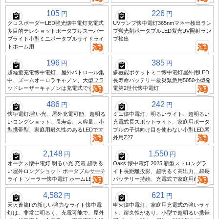
105
226
円
円
クロスボーダーLED強光懐中電灯充電式
UVランプ懐中電灯365nmマネー検出ラン
多目的テレショットポータブルスーパー
プ蛍光剤ポータブルLED紫光UV照射ラン
ブライト小型ミニポータブルサイドライ
プ検出
トホーム用
196
385
円
円
超軽量充電懐中電灯、屋外パトロール集
多機能ポケットミニ懐中電灯屋外用LED
中、ズームオーロラキャノン、大型フラ
長寿命バッテリー救災緊急用5050小型発
ッドレーザーキャノンは充電式です。
電第2世代懐中電灯
486
242
円
円
懐中電灯:強い光、屋外充電可能、超明る
ミニ懐中電灯、明るいライト、超明るい
いロングショット、長寿命、大容量、小
充電式長スポットライト、家庭用ポータ
型携帯型、家庭用耐久性のあるLEDです
ブルの子供向け目を使わない小型LED屋
外用Z27
2,148
1,550
円
円
オークス懐中電灯 明るい光 充電 超明る
Oaks 懐中電灯 2025 新型ストロングラ
い屋外ロングショット ポータブルサーチ
イト長距離投影、超明るく高出力、超長
ライト ソーラー懐中電灯 ホームLED
バッテリー持続、充電式で家庭用耐久性
4,582
621
円
円
天火蒼龍IIの新しい強力なライト懐中電
申火懐中電灯、家庭用充電式の強いライ
灯は、非常に明るく、充電可能で、屋外
ト、耐久性があり、小型で超明るい携帯