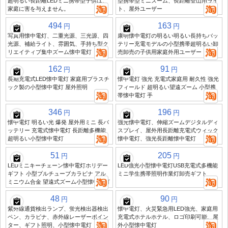
超明るい長距離LEDミニ携帯型子供は、
型携帯型ミニズーム、長距離登山用ライ
家庭に害を与えません。
ト、屋外ユーザー
494
163
円
円
写真用懐中電灯、二重光源、三光源、四
康明懐中電灯の明るい明るい長持ちバッ
光源、補給ライト、雰囲気、手持ち型ク
テリー充電モデルの小型携帯超明るい卸
リエイティブ集中ズーム懐中電灯
売卸売の子供用家庭外用ユーザー
162
91
円
円
長期充電式LED懐中電灯 家庭用プラスチ
懐中電灯 強光 充電式家庭用 耐久性 強光
ック製の小型懐中電灯 屋外照明
フィールド 超明るい望遠ズーム 小型携
帯懐中電灯 手
346
196
円
円
懐中電灯 明るい光 爆発 屋外用ミニ 長バ
強光懐中電灯、伸縮ズームデジタルディ
ッテリー 充電式懐中電灯 長距離多機能
スプレイ、屋外用長距離充電式ウィック
超明るい小型懐中電灯
懐中電灯、強光長距離懐中電灯
51
205
円
円
LEDミニキーチェーン懐中電灯ホリデー
LED強光小型懐中電灯USB充電式多機能
ギフト 小型プルチューブカラビナ アル
ミニ学生携帯照明作業灯卸売ギフト
ミニウム合金 望遠式ズーム小型懐中電灯
48
90
円
円
紫外線通貨検出ランプ、蛍光検出器検出
懐中電灯、火災緊急用LED強光、家庭用
ペン、カラビナ、赤外線レーザーポイン
充電式ホテルホテル、ロゴ印刷可能、屋
ター、ギフト照明、小型懐中電灯
外小型懐中電灯