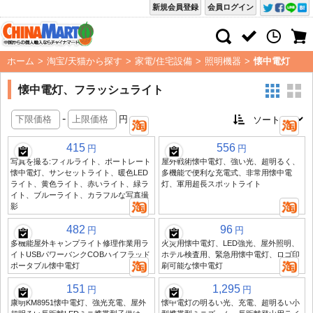
新規会員登録
会員ログイン
ホーム
>
淘宝/天猫から探す
>
家電/住宅設備
>
照明機器
>
懐中電灯
懐中電灯、フラッシュライト
-
円
415
556
円
円
写真を撮る:フィルライト、ポートレート
屋外戦術懐中電灯、強い光、超明るく、
懐中電灯、サンセットライト、暖色LED
多機能で便利な充電式、非常用懐中電
ライト、黄色ライト、赤いライト、緑ラ
灯、軍用超長スポットライト
イト、ブルーライト、カラフルな写真撮
影
482
96
円
円
多機能屋外キャンプライト修理作業用ラ
火災用懐中電灯、LED強光、屋外照明、
イトUSBパワーバンクCOBハイフラッド
ホテル検査用、緊急用懐中電灯、ロゴ印
ポータブル懐中電灯
刷可能な懐中電灯
151
1,295
円
円
康明KM8951懐中電灯、強光充電、屋外
懐中電灯の明るい光、充電、超明るい小