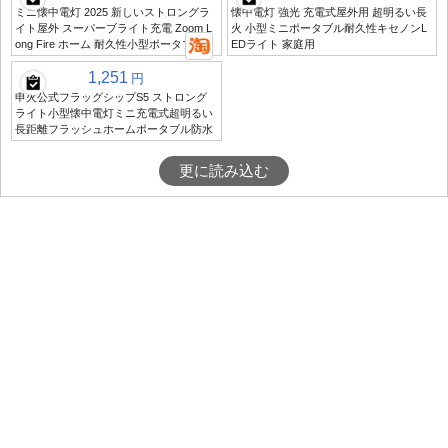
ミニ懐中電灯 2025 新しいストロングラ
懐中電灯 強光 充電式屋外用 超明るい長
イト屋外 スーパーブライト充電 Zoom L
火 小型ミニポータブル耐久性キセノンL
ong Fire ホーム 耐久性小型ポータブル
EDライト 家庭用
1,251
円
申火公式フラッグシップS5 ストロング
ライト小型懐中電灯ミニ充電式超明るい
長距離フラッシュホームポータブル防水
更に読み込む