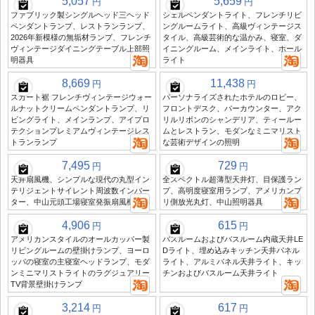
5,057
5,659
円
円
ファブリック製シングルヘッド三ヘッド
シェルペンダントライト、フレンチリビ
ペンダントランプ、レストランランプ、
ングルームライト、高級ヴィンテージス
2026年新模様の無垢材ランプ、フレンチ
タイル、高級芸術的な温かみ、寝室、ダ
ヴィンテージダイニングテーブル上部照
イニングルーム、メインライト、ホール
明器具
ライト
8,669
11,438
円
円
スカート裾 フレンチヴィンテージウォー
パーソナライズされたホテルのロビー、
ルナットクリームペンダントランプ、リ
フロントデスク、バーカウンター、アク
ビングライト、メインランプ、アイプロ
リルリボンのシャンデリア、ティールー
テクションプレミアムヴィンテージレス
ムとレストラン、モダンなミニマリスト
トランランプ
な芸術デザインの照明
7,495
729
円
円
天井扇風機、シンプルな現代の丸型イン
全スペクトル超薄型天井灯、目保護ラン
テリジェントサイレント周波数インバー
プ、高明度寝室用ランプ、アメリカンプ
ター、中山元頭工場寝室発振扇風機
リ側放光丸灯、中山照明器具
4,906
615
円
円
アメリカンスタイルのオールカッパー製
バスルームおよびバスルーム内蔵天井LE
リビングルームの壁掛けランプ、ヨーロ
Dライト、埋め込みキッチン天井パネル
ッパの寝室の主寝室ヘッドランプ、モダ
ライト、アルミパネル天井ライト、キッ
ンミニマリストライトのラグジュアリー
チンおよびバスルーム天井ライト
TV背景壁掛けランプ
3,214
617
円
円