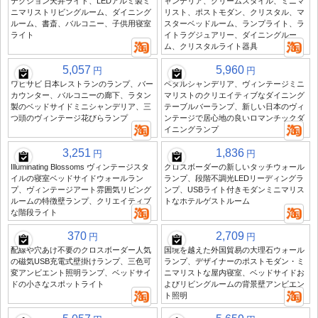
テクション天井ライト、LEDアルミ製ミ
ャンデリア、クリームスタイル、ミニマ
ニマリストリビングルーム、ダイニング
リスト、ポストモダン、クリスタル、マ
ルーム、書斎、バルコニー、子供用寝室
スターベッドルーム、ランプライト、ラ
ライト
イトラグジュアリー、ダイニングルー
ム、クリスタルライト器具
5,057
5,960
円
円
ワビサビ 日本レストランのランプ、バー
ペタルシャンデリア、ヴィンテージミニ
カウンター、バルコニーの廊下、ラタン
マリストのクリエイティブなダイニング
製のベッドサイドミニシャンデリア、三
テーブルバーランプ、新しい日本のヴィ
つ頭のヴィンテージ花びらランプ
ンテージで居心地の良いロマンチックダ
イニングランプ
3,251
1,836
円
円
Illuminating Blossoms ヴィンテージスタ
クロスボーダーの新しいタッチウォール
イルの寝室ベッドサイドウォールラン
ランプ、段階不調光LEDリーディングラ
プ、ヴィンテージアート雰囲気リビング
ンプ、USBライト付きモダンミニマリス
ルームの特徴壁ランプ、クリエイティブ
トなホテルゲストルーム
な階段ライト
370
2,709
円
円
配線や穴あけ不要のクロスボーダー人気
国境を越えた外国貿易の大理石ウォール
の磁気USB充電式壁掛けランプ、三色可
ランプ、デザイナーのポストモダン・ミ
変アンビエント照明ランプ、ベッドサイ
ニマリストな屋内寝室、ベッドサイドお
ドの小さなスポットライト
よびリビングルームの背景壁アンビエン
ト照明