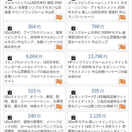
フルスペクトラムLED天井灯 寝室 2026
ホームリビングルームヘッドライト モダ
年 新しい主寝室 シンプルでモダンな目
ン・シンプル・アトモストメント 2026
保護 ラウンドランプルーム 中山灯
年モデル 新しいLED天井灯 寝室灯 中山
ランプパッケージ
304
768
円
円
LED天井灯、アイプロテクション、寝室
リビングルーム天井灯 2026年モデル 超
リビングライト、2026年モデルのシンプ
薄型LEDモダン、シンプルな雰囲気の寝
ルモダン中山ランプ、全館パッケージの
室ホールライト 中山ランプ
組み合わせ
6,004
13,796
円
円
リビングのメインライト、LED天井灯、
HPランプリビングルームメインライト天
インターネットセレブリティ、モダンで
井ランプ 2026年モデル モダンシンプル
シンプルな雰囲気ランプの組み合わせ、
アモストメント 中山全館パッケージの組
全屋パッケージ、フルスペクトルヘッド
み合わせ
ライト
315
335
円
円
LEDストリップ、オフィス、教室、照
【全ネットワーク】LED磁気交換ウィッ
明、商店、スーパーマーケット、方通理
クライトディスク、三色白光超明るさ変
髪店、吸引天井、特殊モデリングライト
形モジュールは取り付けが簡単です
240
1,120
円
円
LED天井灯、寝室の部屋灯、メインリビ
2026年モデル 新しいメインリビングル
ングの灯、ホールのモダンでシンプルな
ームライト LED スマート天井ライト 雰
雰囲気、2026年モデルの新型中山ランプ
囲気のあるホームベッドルームダイニン