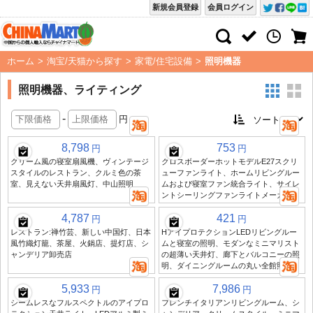
新規会員登録
会員ログイン
ホーム
>
淘宝/天猫から探す
>
家電/住宅設備
>
照明機器
照明機器、ライティング
-
円
8,798
753
円
円
クリーム風の寝室扇風機、ヴィンテージ
クロスボーダーホットモデルE27スクリ
スタイルのレストラン、クルミ色の茶
ューファンライト、ホームリビングルー
室、見えない天井扇風灯、中山照明
ムおよび寝室ファン統合ライト、サイレ
ントシーリングファンライトメーカー
4,787
421
円
円
レストラン:禅竹芸、新しい中国灯、日本
HアイプロテクションLEDリビングルー
風竹織灯籠、茶屋、火鍋店、提灯店、シ
ムと寝室の照明、モダンなミニマリスト
ャンデリア卸売店
の超薄い天井灯、廊下とバルコニーの照
明、ダイニングルームの丸い全館照明
5,933
7,986
円
円
シームレスなフルスペクトルのアイプロ
フレンチイタリアンリビングルーム、シ