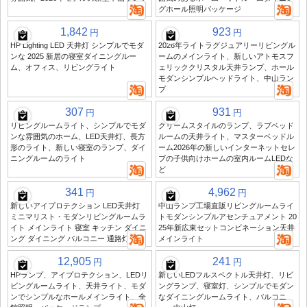
グホール照明パッケージ
1,842
923
円
円
HP Lighting LED 天井灯 シンプルでモダ
2026年ライトラグジュアリーリビングル
ンな 2025 新居の寝室ダイニングルー
ームのメインライト、新しいアトモスフ
ム、オフィス、リビングライト
ェリッククリスタル天井ランプ、ホール
モダンシンプルヘッドライト、中山ラン
プ
307
931
円
円
リビングルームライト、シンプルでモダ
クリームスタイルのランプ、ラブベッド
ンな雰囲気のホーム、LED天井灯、長方
ルームの天井ライト、マスターベッドル
形のライト、新しい寝室のランプ、ダイ
ーム2026年の新しいインターネットセレ
ニングルームのライト
ブの子供向けホームの室内ルームLEDな
ど
341
4,962
円
円
新しいアイプロテクション LED天井灯
中山ランプ工場直販リビングルームライ
ミニマリスト・モダンリビングルームラ
トモダンシンプルアセンチュアメント 20
イト メインライト 寝室 キッチン ダイニ
25年新広東セットコンビネーション天井
ング ダイニング バルコニー 通路灯
メインライト
12,905
241
円
円
HPランプ、アイプロテクション、LEDリ
新しいLEDフルスペクトル天井灯、リビ
ビングルームライト、天井ライト、モダ
ングランプ、寝室灯、シンプルでモダン
ンでシンプルなホールメインライト、全
なダイニングルームライト、バルコニ