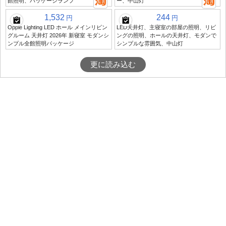
館照明、パッケージランプ
ー、中山灯
1,532
244
円
円
Opple Lighting LED ホール メインリビン
LED天井灯、主寝室の部屋の照明、リビ
グルーム 天井灯 2026年 新寝室 モダンシ
ングの照明、ホールの天井灯、モダンで
ンプル全館照明パッケージ
シンプルな雰囲気、中山灯
更に読み込む