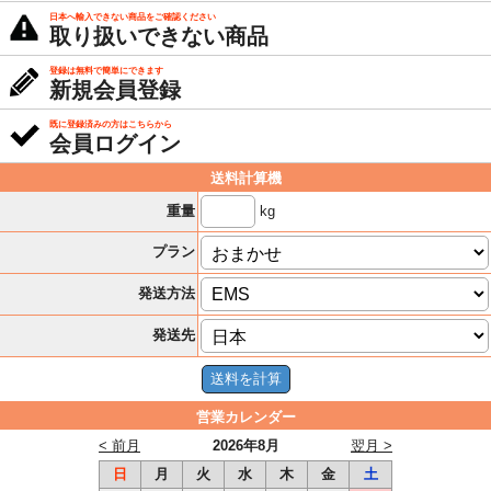
日本へ輸入できない商品をご確認ください
取り扱いできない商品
登録は無料で簡単にできます
新規会員登録
既に登録済みの方はこちらから
会員ログイン
送料計算機
kg
重量
プラン
発送方法
発送先
営業カレンダー
< 前月
2026年8月
翌月 >
日
月
火
水
木
金
土