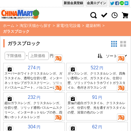
新規会員登録
会員ログイン
ホーム
>
淘宝/天猫から探す
>
家電/住宅設備
>
建築材料
>
ガラスブロック
ガラスブロック
-
円
274
522
円
円
スーパーホワイトクリスタルレンガ、ガ
ガラスレンガ、クリスタルレンガ、四角
ラスタイル、透明な仕切り壁、インター
い透明レンガ、ガラスタイル、仕切り
ネットセレブガラススクリーン、ソリッ
壁、ソリッドウルトラホワイトガラスタ
ドバスルームアート、バルコニーレンガ
イル、色付きガラスレンガ
232
91
円
円
超白ガラスレンガ、クリスタルレンガ、
景儀の超白ガラスタイル、クリスタルレ
仕切り壁、ソリッド透明バスルームスク
ンガ、仕切り壁、光を通すガラスタイル
リーン、インターネットセレブの色、四
の壁、浴室の色のレンガ
角いホットメルトレンガ
304
62
円
円