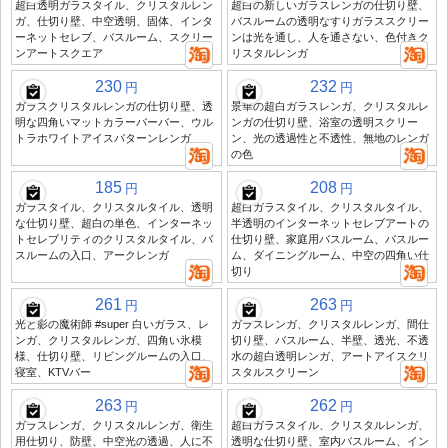
超白透明ガラスタイル、クリスタルレン
超白の新しいガラスレンガの仕切り壁、
ガ、仕切り壁、中空透明、固体、インタ
バスルームの透明なすりガラススクリー
ーネットセレブ、バスルーム、スクリー
ンは光を通し、人を通さない、色付きク
ンアートスクエア
リスタルレンガ
230
232
円
円
ガラスクリスタルレンガの仕切り壁、透
景華の超白ガラスレンガ、クリスタルレ
明な四角いマットカラーバーバー、ウル
ンガの仕切り壁、浴室の透明スクリー
トラホワイトアイスパターンレンガ
ン、光の透過性と不透性、無地のレンガ
の色
185
208
円
円
ガラスタイル、クリスタルタイル、透明
超白ガラスタイル、クリスタルタイル、
な仕切り壁、超白の単色、インターネッ
半透明のインターネットセレブアートの
トセレブリティのクリスタルタイル、バ
仕切り壁、家庭用バスルーム、バスルー
スルームの入口、アークレンガ
ム、ダイニングルーム、中空の四角い仕
切り
261
263
円
円
光と影の魔術師 #super 白いガラス、レ
ガラスレンガ、クリスタルレンガ、間仕
ンガ、クリスタルレンガ、四角い氷模
切り壁、バスルーム、半壁、透光、不透
様、仕切り壁、リビングルームの入口、
水の超白透明レンガ、アートアイスクリ
寝室、KTVバー
スタルスクリーン
263
262
円
円
ガラスレンガ、クリスタルレンガ、衛生
超白ガラスタイル、クリスタルレンガ、
用仕切り、防壁、中空光の透過、人に不
透明な仕切り壁、室内バスルーム、イン