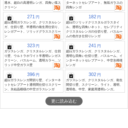
透水、超白の高透明レンガ、四角い弧ス
ターネットセレブアート、無垢ガラスの
クリーン
四角レンガ
271
182
円
円
超白透明ガラスレンガ、クリスタルレン
超白のソリッドクリスタルガラスタイ
ガ、仕切り壁、半透明の衛生用仕切り、
ル、透明な四角いネット、セレブリティ
レンガアート、ソリッドグラススクリー
クリスタルレンガの仕切り壁、バスルー
ン
ムの色付き仕切りレンガ
323
241
円
円
ガラスレンガ、クリスタルレンガ、仕切
超白ガラスレンガ、クリスタルレンガ、
り壁、ウルトラホワイト半透明レンガス
透明な四角い仕切り壁、バスルーム、イ
クリーン、バスルーム、透明カラー、ソ
ンターネットセレブアート、中空氷模様
リッド中空ガラス壁
レンガ
396
302
円
円
超白ガラスレンガ間切り壁、インターネ
ガラスレンガ、クリスタルレンガ、衛生
ットセレブアート透明間仕切りスクリー
間切り壁、スクリーン、ライト、透明、
ン、氷結晶模様の中空ガラスレンガ
透明色、中空、家庭用透明レンガ。
更に読み込む