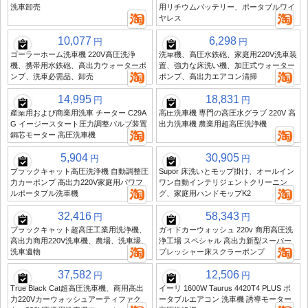
洗車卸売
用リチウムバッテリー、ポータブルワイ
ヤレス
10,077
6,298
円
円
ゴーラーホーム洗車機 220V高圧洗浄
洗車機、高圧水鉄砲、家庭用220V洗車装
機、携帯用水鉄砲、高出力ウォーターポ
置、強力な床洗い機、加圧式ウォーター
ンプ、洗車必需品、卸売
ポンプ、高出力エアコン清掃
14,995
18,831
円
円
産業用および商業用洗車 チーター C29A
高圧洗車機 専門の高圧水グラブ 220V 高
G イージースタート圧力調整バルブ装置
出力洗車機 農業用超高圧洗浄機
銅芯モーター 高圧洗車機
5,904
30,905
円
円
ブラックキャット高圧洗浄機 自動調整圧
Supor 床洗いとモップ掛け、オールイン
力カーポンプ 高出力220V家庭用パワフ
ワン自動インテリジェントクリーニン
ルポータブル洗車機
グ、家庭用ハンドモップK2
32,416
58,343
円
円
ブラックキャット超高圧工業用洗浄機、
ガイドカーウォッシュ 220v 商用高圧洗
高出力商用220V洗車機、農場、洗車場、
浄工場 スペシャル 高出力新型スーパー
洗車遺物
プレッシャー床スクラーポンプ
37,582
12,506
円
円
True Black Cat超高圧洗車機、商用高出
イーリ 1600W Taurus 4420T4 PLUS ポ
力220Vカーウォッシュアーティファク
ータブルエアコン 洗車機 誘導モーター