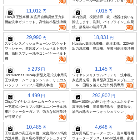
キャンツールを組み合わせています
11,012
7,018
円
円
110V高圧洗車機:家庭用自動調整圧力多
車内空調、視覚清掃、銃、機器は臭いを
機能洗車ガジェット、高性能小型洗浄機
除去します。洗剤、パイプライン、内視
鏡、蒸発箱の清掃工具
29,990
18,831
円
円
ステンレスメッシュチェーンバスケット
Huayiwo高圧洗車機、高圧水銃、220V高
ワッシャー、超音波メッシュベルト洗浄
出力洗車機、農場用、産業用高圧洗浄機
機、高圧スプレー洗浄コンベヤーベルト
機
5,293
1,145
円
円
Deli Wireless 2024年新型充電式洗車用高
ワイヤレスリチウムバッテリー洗車機、
圧水銃ホームエッセンシャル、リチウム
家庭用充電、携帯型高圧洗車スプレーツ
バッテリーパワフル電動洗車機
ール、国境を越えた対外貿易専用
4,499
293,902
円
円
Chigoワイヤレスホームカーウォッシャ
500〜1000kgの圧力を持つ水エネルギー
ー充電式ポータブル高圧ユニバーサル洗
高圧洗浄機、産業用錆除去、塗装除去、
車用ウォーターガンで、強力な加圧洗浄
油汚れ除去カーウォッシュマシン
が可能です
10,485
4,648
円
円
工場直供の高圧洗車機、家庭用220V高出
洗車用高圧ウォーターガン、洗車用専用
力洗車機、洗車店の手動プッシュタイプ
ウォーターグラス、Laiben洗車機、家庭