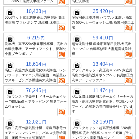
ト、380V工業用洗車機ファーム
高圧洗浄機
10,433
35,420
円
円
3000ワット電圧調整 高出力家庭用 高圧
産業用高圧洗浄機 パワフル 床洗い 高出
洗車機 ブラシ ポンプ 洗車機 床洗車
力 500kgカーウォッシュ機 商業用洗車工
場
6,215
59,410
円
円
洗車機、高圧220V家庭用洗車機、高出力
超音波洗浄機 産業用商業用洗浄機 高出
自動洗車機、アーティファクト、便利な
力エンジン 自動車修理 大型超音波洗浄
小型ブラシポンプ
機
18,614
13,404
円
円
高圧・高温の家庭用電化物洗浄機、レン
ブラックキャット高圧洗車 220V 家庭用
ジフード、エアコン用洗濯機、商業用ハ
高出力多機能洗車ポンプヘッド調整圧力
ウスキーピング多機能蒸気洗浄機
洗車アーティファクト
76,245
11,474
円
円
【タウンストア爆発】ドリームチェイサ
ジエ兄貴は家庭用スチームクリーナーの
ー T60Ultra0 ヘアラッピング 無臭フォー
高温・高圧の家庭用電化器、空調レンジ
ムウォッシュ
フード、給湯器の専門清掃を行っていま
す
12,021
32,159
円
円
高温・高圧の蒸気洗浄機、家庭用家電の
ブラックキャット超高圧洗車機 220V商
エアコンレンジフード、パルス洗浄給湯
用洗車 高出力洗車 ショップ 繁殖プラン
器、床暖房の水道管商業用
ト パワフル産業用水ポンプ