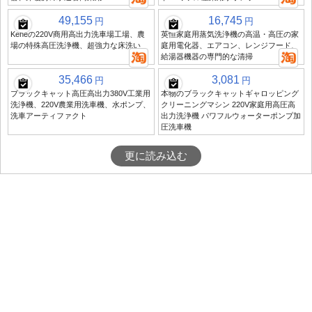
49,155
16,745
円
円
Keheの220V商用高出力洗車場工場、農
英恒家庭用蒸気洗浄機の高温・高圧の家
場の特殊高圧洗浄機、超強力な床洗い
庭用電化器、エアコン、レンジフード、
給湯器機器の専門的な清掃
35,466
3,081
円
円
ブラックキャット高圧高出力380V工業用
本物のブラックキャットギャロッピング
洗浄機、220V農業用洗車機、水ポンプ、
クリーニングマシン 220V家庭用高圧高
洗車アーティファクト
出力洗浄機 パワフルウォーターポンプ加
圧洗車機
更に読み込む