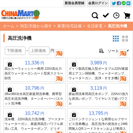
新規会員登録
会員ログイン
ホーム
>
淘宝/天猫から探す
>
家電/住宅設備
>
生活家電
>
高圧洗浄機
高圧洗浄機
-
円
11,336
3,989
円
円
高圧カーウォッシャー商用 220V高出力
ドイツ製高圧輸入型ポータブル220V家庭
高圧ウォーターガンカート型床スクラー
用エアコン掃除機、ウォーターポンプ、
卸売
ウォーターガン、洗浄・すすぎ機器
10,796
3,119
円
円
280/380冷水高圧家庭用洗車機、携帯型
家庭用洗車用高圧水ポンプ、220Vの強力
高圧水流洗浄機、ターンオーバーバスケ
な床洗いポンプ、ワイヤレスで超パワフ
ット洗浄機
ル
10,742
13,795
円
円
洗車機、220V高出力洗浄機、ブースター
このインテリジェントな商用セルフサー
ウォーターガン、家庭用高圧パワフル床
ビス洗車機は、高圧洗浄の発泡水と24時
洗い工具、ウォーターポンプ、どうぞ
間無人QRコードスキャンおよび車両ス