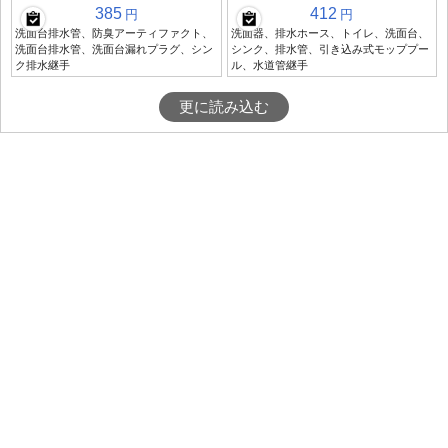
385
412
円
円
洗面台排水管、防臭アーティファクト、
洗面器、排水ホース、トイレ、洗面台、
洗面台排水管、洗面台漏れプラグ、シン
シンク、排水管、引き込み式モッププー
ク排水継手
ル、水道管継手
更に読み込む