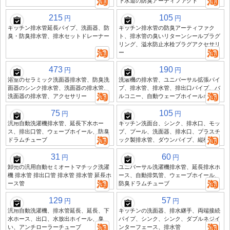
下水道の防臭アーティファクト
215
105
円
円
キッチン排水管延長パイプ、洗面器、防
キッチン排水管の防臭アーティファク
臭・防臭排水管、排水セットドレーナー
ト、排水管の臭いリターンシールプラグ
リング、溢水防止水栓プラグアクセサリ
ー
473
190
円
円
浴室のセラミック洗面器排水管、防臭洗
洗濯機の排水管、ユニバーサル拡張パイ
面器のシンク排水管、洗面器の排水管、
プ、排水管、排水管、排出口パイプ、バ
洗面器の排水管、アクセサリー
ルコニー、自動ウェーブホイールホース
75
105
円
円
汎用自動洗濯機排水管、延長下水ホー
キッチン洗面台、シンク、排水口、モッ
ス、排出口管、ウェーブホイール、防臭
プ、プール、洗面器、排水口、プラスチ
ドラムチューブ
ック製排水管、ダウンパイプ、縦樋管
31
60
円
円
卸売の汎用自動セミオートマチック洗濯
ユニバーサル洗濯機排水管、延長排水ホ
機 排水管 排出口管 排水管 排水管 延長ホ
ース、自動排気管、ウェーブホイール、
ース管
防臭ドラムチューブ
129
57
円
円
汎用自動洗濯機、排水管延長、延長、下
キッチンの洗面器、排水継手、両端接続
水ホース、出口、水放出ホイール、臭
パイプ、シンク、シンク、ダブルネジイ
い、アンチローラーチューブ
ンターフェース、排水管