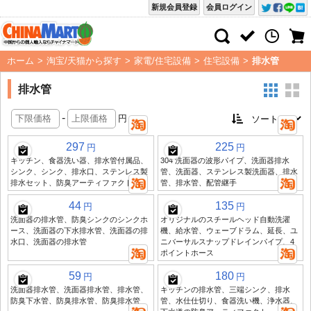
新規会員登録
会員ログイン
ホーム
>
淘宝/天猫から探す
>
家電/住宅設備
>
住宅設備
>
排水管
排水管
-
円
297
225
円
円
キッチン、食器洗い器、排水管付属品、
304 洗面器の波形パイプ、洗面器排水
シンク、シンク、排水口、ステンレス製
管、洗面器、ステンレス製洗面器、排水
排水セット、防臭アーティファクト
管、排水管、配管継手
44
135
円
円
洗面器の排水管、防臭シンクのシンクホ
オリジナルのスチールヘッド自動洗濯
ース、洗面器の下水排水管、洗面器の排
機、給水管、ウェーブドラム、延長、ユ
水口、洗面器の排水管
ニバーサルスナップドレインパイプ、4
ポイントホース
59
180
円
円
洗面器排水管、洗面器排水管、排水管、
キッチンの排水管、三端シンク、排水
防臭下水管、防臭排水管、防臭排水管
管、水仕仕切り、食器洗い機、浄水器、