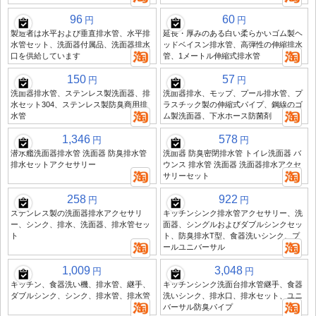
96
60
円
円
製造者は水平および垂直排水管、水平排
延長・厚みのある白い柔らかいゴム製ヘ
水管セット、洗面器付属品、洗面器排水
ッドベイスン排水管、高弾性の伸縮排水
口を供給しています
管、1メートル伸縮式排水管
150
57
円
円
洗面器排水管、ステンレス製洗面器、排
洗面器排水、モップ、プール排水管、プ
水セット304、ステンレス製防臭商用排
ラスチック製の伸縮式パイプ、鋼線のゴ
水管
ム製洗面器、下水ホース防菌剤
1,346
578
円
円
潜水艦洗面器排水管 洗面器 防臭排水管
洗面器 防臭密閉排水管 トイレ洗面器 バ
排水セットアクセサリー
ウンス 排水管 洗面器 洗面器排水アクセ
サリーセット
258
922
円
円
ステンレス製の洗面器排水アクセサリ
キッチンシンク排水管アクセサリー、洗
ー、シンク、排水、洗面器、排水管セッ
面器、シングルおよびダブルシンクセッ
ト
ト、防臭排水T型、食器洗いシンク、プ
ールユニバーサル
1,009
3,048
円
円
キッチン、食器洗い機、排水管、継手、
キッチンシンク洗面台排水管継手、食器
ダブルシンク、シンク、排水管、排水管
洗いシンク、排水口、排水セット、ユニ
バーサル防臭パイプ