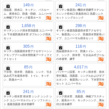
149
241
円
円
洗面器、排水口、キッチン、バスルー
キッチン食器洗い機排水管継手ステンレ
ム、床排水口、防臭・防錆、ユニバーサ
スシンク排水口 防臭排水口 洗濯シンク
ル伸縮プラスチック延長ホース
セット シングルシンク
1,658
298
円
円
キッチンシンク排水管洗面器 ユニバーサ
キッチン食器洗面器排水管アクセサリ
ル 下水道防臭排水管 ダブルシンク排水
ー、食器洗いシンク、防臭排水管延長パ
セット
イプ、ユニバーサル排水セット
305
116
円
円
キッチン洗面器排水管アクセサリーシン
洗面器排水ホース、防臭トイレ、シン
クモッププール排水管防臭アーティファ
ク、シンク、排水管、引き込み式プール
クトセット
の水道管、継手
85
4,017
円
円
下水管、排水管、洗面台、シンク、引き
パッケージ設置、キッチン排水管、排水
込み式下水道排水管、トイレ、キッチ
管付属品、洗面器、シングルおよびダブ
ン、防臭ホース
ルタンク、食器洗いシンク、下水管完全
セット ユニバーサル
241
85
円
円
キッチン排水管 排水管 シンク シンク シ
シンク排水管、洗面器、伸縮プラスチッ
ンク ユニバーサルドレイン ソフトセッ
ク、延長ホース、キッチンシンク、厚み
ト 道路洗面器 排水管継手
付け排水継手