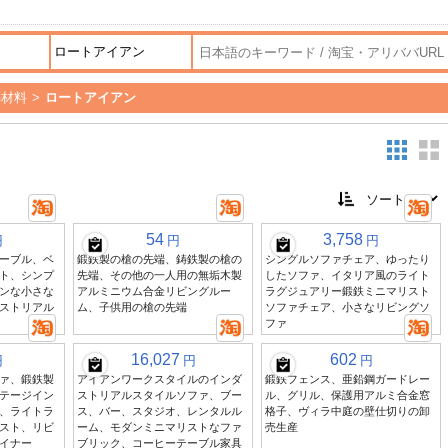
築材料
>
ロートアイアン
54
3,758
円
円
円
ーブル、ベ
鍛鉄製の槍の先端、鋳鉄製の槍の
シングルソファチェア、ゆったり
ト、シンプ
先端、その他の一人用の無垢木製
したソファ、イタリア風のライト
ンな小さな
アルミニウム合金リビングルー
ラグジュアリー鍛鉄ミニマリスト
ストリアル
ム、子供用の槍の先端
ソファチェア、小さなリビングソ
ファ
16,027
602
円
円
円
ァ、鍛鉄製
アイアンワークスタイルのインダ
鍛鉄フェンス、亜鉛鋼ガードレー
テージイン
ストリアルスタイルソファ、ブー
ル、グリル、保護用アルミ合金窓
、ライトラ
ス、バー、スタジオ、レンタルル
格子、ヴィラ中庭の壁仕切りの卸
スト、リビ
ーム、モダンミニマリストなファ
売生産
イナー
ブリック、コーヒーテーブル家具