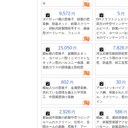
せ
9,572
5
円
円
ヨーロッパ風の窓格子、鉄製の窓
DIYクラフトジュエリー
装飾、防盗ネット、鉄製スクリー
四方の中空ヴィンテー
ン、回転式鉄製階段手すり、曲線
ルピース、鉄製パーツ
型ガードレール、フェンス
ピース、ヨーロッパお
カのヴィンテージウィ
15,050
7,826
円
鍛鉄製の窓格子、盗難防止ネッ
河北石家荘鍛鉄防犯窓
ト、ヨーロッパ型ミニマリストな
ティヴィラ用のヨーロ
キッチン窓のバルコニー保護、鍛
窓、防盗窓、鉄工芸窓
造鉄ガラスの国境越え防犯窓
602
30
円
円
模様入りの窓格子、金属壁装飾、
アルバメッキパイプ、
売れている国境を越えた中空鉄
レス鋼、溶接されたガ
工、中国風壁掛け装飾
ル、スクリーン、窓の
イン
2,926
586
円
円
新製品中国製の鉄製中空リビング
紙紙、花、連続溶接鉄
ルームのスクリーン、仕切り、玄
ア、鉄製窓保護アクセ
関ホールの装飾、窓格子、アー
パターン、鉄製花枠の