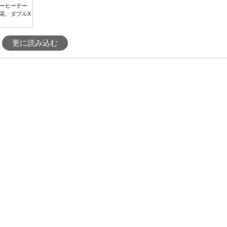
ーヒーテー
花、ダブルX
更に読み込む