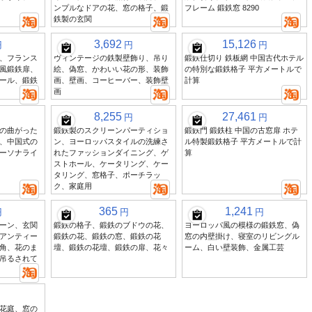
ンプルなドアの花、窓の格子、鍛
フレーム 鍛鉄窓 8290
鉄製の玄関
3,692
15,126
円
円
円
、フランス
ヴィンテージの鉄製壁飾り、吊り
鍛鉄仕切り 鉄板網 中国古代ホテル
風鍛鉄扉、
絵、偽窓、かわいい花の形、装飾
の特別な鍛鉄格子 平方メートルで
ール、鍛鉄
画、壁画、コーヒーバー、装飾壁
計算
画
8,255
27,461
円
円
の曲がった
鍛鉄製のスクリーンパーティショ
鍛鉄門 鍛鉄柱 中国の古窓扉 ホテ
、中国式の
ン、ヨーロッパスタイルの洗練さ
ル特製鍛鉄格子 平方メートルで計
ーソナライ
れたファッションダイニング、ゲ
算
ストホール、ケータリング、ケー
タリング、窓格子、ポーチラッ
ク、家庭用
365
1,241
円
円
円
ーン、玄関
鍛鉄の格子、鍛鉄のブドウの花、
ヨーロッパ風の模様の鍛鉄窓、偽
アンティー
鍛鉄の花、鍛鉄の窓、鍛鉄の花
窓の内壁掛け、寝室のリビングル
角、花のま
壇、鍛鉄の花壇、鍛鉄の扉、花々
ーム、白い壁装飾、金属工芸
吊るされて
花庭、窓の