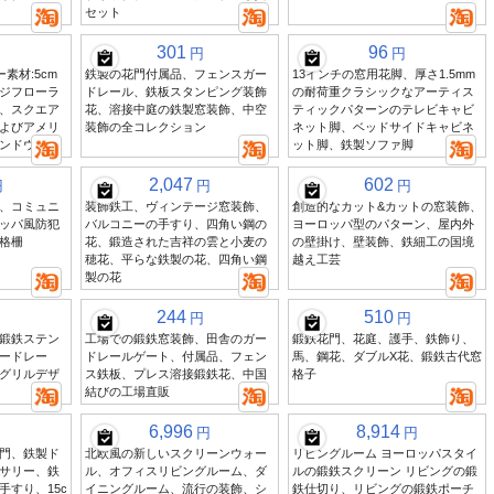
セット
301
96
円
円
素材:5cm
鉄製の花門付属品、フェンスガー
13インチの窓用花脚、厚さ1.5mm
ジフローラ
ドレール、鉄板スタンピング装飾
の耐荷重クラシックなアーティス
、スクエア
花、溶接中庭の鉄製窓装飾、中空
ティックパターンのテレビキャビ
よびアメリ
装飾の全コレクション
ネット脚、ベッドサイドキャビネ
ンドウ装飾
ット脚、鉄製ソファ脚
2,047
602
円
円
円
、コミュニ
装飾鉄工、ヴィンテージ窓装飾、
創造的なカット&カットの窓装飾、
ッパ風防犯
バルコニーの手すり、四角い鋼の
ヨーロッパ型のパターン、屋内外
格柵
花、鍛造された吉祥の雲と小麦の
の壁掛け、壁装飾、鉄細工の国境
穂花、平らな鉄製の花、四角い鋼
越え工芸
製の花
244
510
円
円
鍛鉄ステン
工場での鍛鉄窓装飾、田舎のガー
鍛鉄花門、花庭、護手、鉄飾り、
ードレー
ドレールゲート、付属品、フェン
馬、鋼花、ダブルX花、鍛鉄古代窓
グリルデザ
ス鉄板、プレス溶接鍛鉄花、中国
格子
結びの工場直販
6,996
8,914
円
円
門、鉄製ド
北欧風の新しいスクリーンウォー
リビングルーム ヨーロッパスタイ
サリー、鉄
ル、オフィスリビングルーム、ダ
ルの鍛鉄スクリーン リビングの鍛
手すり、15c
イニングルーム、流行の装飾、シ
鉄仕切り、リビングの鍛鉄ポーチ