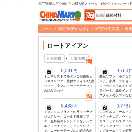
淘宝/天猫など中国からの個人輸入・仕入・買い付けをサポート!!
ホーム
>
淘宝/天猫から探す
>
家電/住宅設備
>
建
ロートアイアン
-
円
8,091
9,760
円
ミニマリストでモダンな鍛鉄製ビ
鍛鉄ソファ、小さなテ
ジネスソファ、受付オフィス3人用
ンチ、家具、フルセッ
ソファ、中央のコーヒーテーブル
ルでカジュアルでモダ
の組み合わせ
アパート、北欧インダ
スタイルのソファなど
8,488
9,776
円
モダンミニマリストのライトラグ
シングルスモールソフ
ジュアリー、ゴールド鍛鉄ソフ
ソファチェア、ヴィン
ァ、服料店のトレンディなシング
ダストリアルスタイル
ルソファチェア、リビングソフ
グジュアリーミニマリ
ァ、コーヒーテーブルの組み合わ
ングルームソファデザ