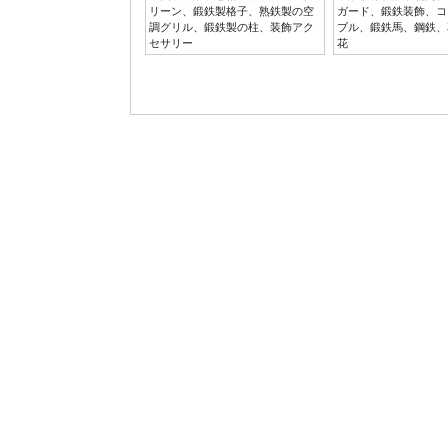
リーン、鍛鉄製格子、熟鉄製の空
ガード、鍛鉄装飾、コ
調グリル、鍛鉄製の柱、装飾アク
ブル、鍛鉄馬、鋼鉄、
セサリー
花