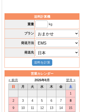
送料計算機
kg
重量
プラン
発送方法
発送先
営業カレンダー
< 前月
2026年8月
翌月 >
日
月
火
水
木
金
土
1
2
3
4
5
6
7
8
9
10
11
12
13
14
15