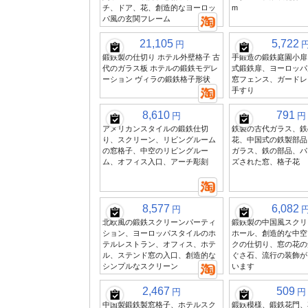
チ、ドア、花、創造的なヨーロッ
m
パ風の玄関フレーム
21,105
5,722
円
鍛鉄製の仕切り ホテル外壁格子 古
手鍛造の鍛鉄庭園小扉
代のガラス板 ホテルの鍛鉄モデレ
式鍛鉄扉、ヨーロッパ
ーション ヴィラの鍛鉄格子形状
窓フェンス、ガードレ
手すり
8,610
791
円
円
アメリカンスタイルの鍛鉄仕切
鉄製の古代ガラス、鉄
り、スクリーン、リビングルーム
花、中国式の鉄製部品
の窓格子、中空のリビングルー
ガラス、鉄の部品、パ
ム、オフィス入口、アーチ彫刻
ズされた窓、格子花
8,577
6,082
円
北欧風の鍛鉄スクリーンパーティ
鍛鉄製の中国風スクリ
ション、ヨーロッパスタイルのホ
ホール、創造的な中空
テルレストラン、オフィス、ホテ
クの仕切り、窓の花の
ル、ステンド窓の入口、創造的な
ぐさ石、流行の装飾が
シンプルなスクリーン
います
2,467
509
円
円
中国製鍛鉄製窓格子、ホテルスク
鍛鉄模様、鍛鉄花門、