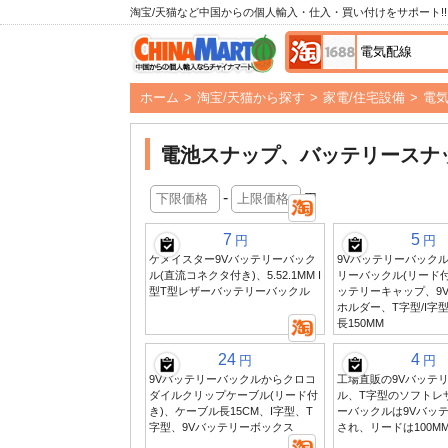
淘宝/天猫など中国からの個人輸入・仕入・買い付けをサポート!!
ホーム
>
淘宝/天猫から探す
>
家電/住宅設備
>
電
電池スナップ、バッテリースナ
-
円
7
5
円
円
ケメイスター9Vバッテリーバック
9Vバッテリーバックル
ル(直流コネクタ付き)、5.52.1MM I
リーバックル(リード付
型T型レザーバッテリーバックル
ッテリーキャップ、9
ホルダー、T字型/I字
長150MM
24
4
円
円
9Vバッテリーバックルからクロコ
工場直販の9Vバッテ
ダイルクリップケーブル(リード付
ル、T字型のソフトレ
き)、ケーブル長15CM、I字型、T
ーバックルは9Vバッ
字型、9Vバッテリーボックス
され、リードは100M