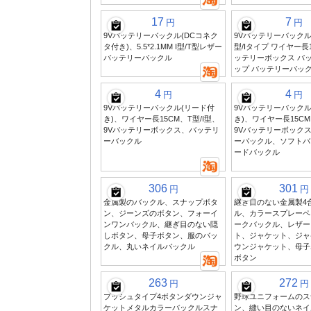
17
7
円
円
9Vバッテリーバックル(DCコネク
9Vバッテリーバックル
タ付き)、5.5*2.1MM I型/T型レザー
型/Iタイプ ワイヤー長1
バッテリーバックル
ッテリーボックス バ
ップ バッテリーバッ
4
4
円
円
9Vバッテリーバックル(リード付
9Vバッテリーバックル
き)、ワイヤー長15CM、T型/I型、
き)、ワイヤー長15CM
9Vバッテリーボックス、バッテリ
9Vバッテリーボック
ーバックル
ーバックル、ソフトバ
ードバックル
306
301
円
円
金属製のバックル、スナップボタ
継ぎ目のない金属製4
ン、ジーンズのボタン、フォーイ
ル、カラースプレーペ
ンワンバックル、継ぎ目のない隠
ークバックル、レザー
しボタン、母子ボタン、服のバッ
ト、ジャケット、ジャ
クル、丸いネイルバックル
ウンジャケット、母子
ボタン
263
272
円
円
プッシュタイプ4ボタンダウンジャ
野球ユニフォームのス
ケットメタルカラーバックルスナ
ン、縫い目のないネイ