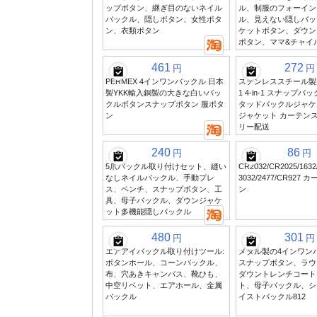
ップボタン、継ぎ目のないネイル
ル、制服のフォーイン
バックル、隠しボタン、女性ボタ
ル、見えない隠しバッ
ン、衣類ボタン
ケットボタン、ダウン
ボタン、ママ&チャイ
461
272
円
円
PERMEX 4インワンバックル 日本
ステンレススチール製丸
製YKK輸入銅製の大きな白いバッ
1 4-in-1 スナップバ
クルボタンスナップボタン 服ボタ
タッドバックルジャケ
ン
ジャケット カーテンス
リー配送
240
86
円
円
5爪バックル取り付けセット、縫い
CR2032/CR2025/1632/
なしネイルバックル、手動プレ
3032/2477/CR927
ス、ペンチ、スナップボタン、工
ン
具、母子バックル、ダウンジャケ
ット多機能隠しバックル
480
301
円
円
エアアイバックル取り付けツール:
メタル製の4インワン
ボタンホール、コーンバックル、
スナップボタン、ラウ
布、穴あきキャンバス、靴ひも、
ダウントレンチコート
中空リベット、エアホール、金属
ト、母子バックル、シ
バックル
イストバックル812