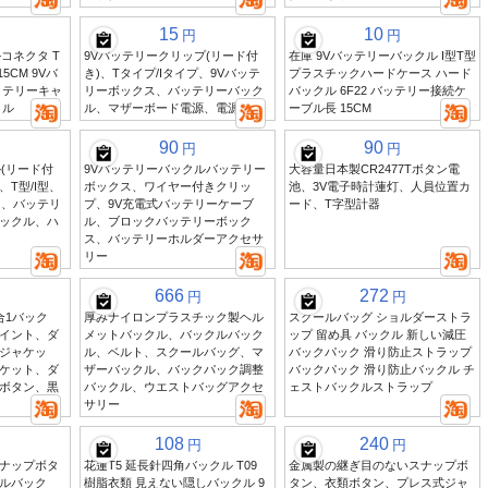
15
10
円
円
コネクタ T
9Vバッテリークリップ(リード付
在庫 9Vバッテリーバックル I型T型
5CM 9Vバ
き)、Tタイプ/Iタイプ、9Vバッテ
プラスチックハードケース ハード
ッテリーキャ
リーボックス、バッテリーバック
バックル 6F22 バッテリー接続ケ
クル
ル、マザーボード電源、電源
ーブル長 15CM
90
90
円
円
(リード付
9Vバッテリーバックルバッテリー
大容量日本製CR2477Tボタン電
、T型/I型、
ボックス、ワイヤー付きクリッ
池、3V電子時計蓮灯、人員位置カ
ス、バッテリ
プ、9V充電式バッテリーケーブ
ード、T字型計器
ックル、ハ
ル、ブロックバッテリーボック
ス、バッテリーホルダーアクセサ
リー
666
272
円
円
合1バック
厚みナイロンプラスチック製ヘル
スクールバッグ ショルダーストラ
イント、ダ
メットバックル、バックルバック
ップ 留め具 バックル 新しい減圧
ジャケッ
ル、ベルト、スクールバッグ、マ
バックパック 滑り防止ストラップ
ケット、ダ
ザーバックル、バックパック調整
バックパック 滑り防止バックル チ
ボタン、黒
バックル、ウエストバッグアクセ
ェストバックルストラップ
サリー
108
240
円
円
ナップボタ
花蓮T5 延長針四角バックル T09
金属製の継ぎ目のないスナップボ
ルバック
樹脂衣類 見えない隠しバックル 9
タン、衣類ボタン、プレス式ジャ