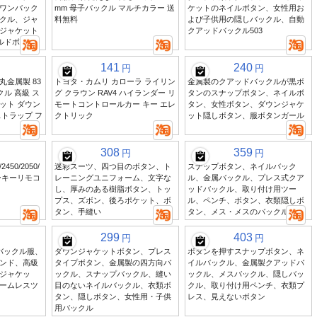
ワンバック
mm 母子バックル マルチカラー 送
ケットのネイルボタン、女性用お
クル、ジャ
料無料
よび子供用の隠しバックル、自動
ジャケット
クアッドバックル503
ルドボタン
141
240
円
円
金属製 83
トヨタ・カムリ カローラ ライリン
金属製のクアッドバックルが黒ボ
ックル 高級 ス
グ クラウン RAV4 ハイランダー リ
タンのスナップボタン、ネイルボ
ット ダウン
モートコントロールカー キー エレ
タン、女性ボタン、ダウンジャケ
トラップ フ
クトリック
ット隠しボタン、服ボタンガール
308
359
円
円
2450/2050/
迷彩スーツ、四つ目のボタン、ト
スナップボタン、ネイルバック
 カーキーリモコ
レーニングユニフォーム、文字な
ル、金属バックル、プレス式クア
し、厚みのある樹脂ボタン、トッ
ッドバックル、取り付け用ツー
プス、ズボン、後ろポケット、ボ
ル、ペンチ、ボタン、衣類隠しボ
タン、手縫い
タン、メス・メスのバックル
299
403
円
円
バックル服、
ダウンジャケットボタン、プレス
ボタンを押すスナップボタン、ネ
ンド、高級
タイプボタン、金属製の四方向バ
イルバックル、金属製クアッドバ
ジャケッ
ックル、スナップバックル、縫い
ックル、メスバックル、隠しバッ
ームレスツ
目のないネイルバックル、衣類ボ
クル、取り付け用ペンチ、衣類プ
タン、隠しボタン、女性用・子供
レス、見えないボタン
用バックル