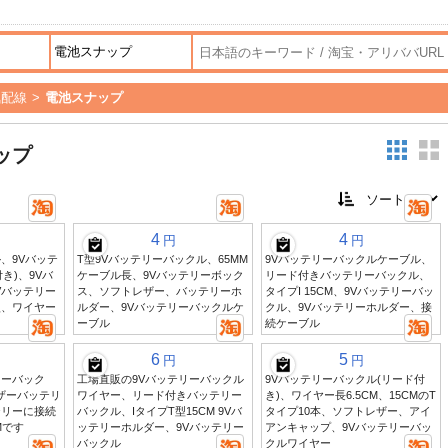
気配線
>
電池スナップ
ップ
4
4
円
円
、9Vバッテ
T型9Vバッテリーバックル、65MM
9Vバッテリーバックルケーブル、
き)、9Vバ
ケーブル長、9Vバッテリーボック
リード付きバッテリーバックル、
Vバッテリー
ス、ソフトレザー、バッテリーホ
タイプI 15CM、9Vバッテリーバッ
型、ワイヤー
ルダー、9Vバッテリーバックルケ
クル、9Vバッテリーホルダー、接
ーブル
続ケーブル
6
5
円
円
リーバック
工場直販の9Vバッテリーバックル
9Vバッテリーバックル(リード付
ザーバッテリ
ワイヤー、リード付きバッテリー
き)、ワイヤー長6.5CM、15CMのT
テリーに接続
バックル、IタイプT型15CM 9Vバ
タイプ10本、ソフトレザー、アイ
Mです
ッテリーホルダー、9Vバッテリー
アンキャップ、9Vバッテリーバッ
バックル
クルワイヤー