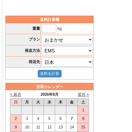
送料計算機
kg
重量
プラン
発送方法
発送先
営業カレンダー
< 前月
2026年8月
翌月 >
日
月
火
水
木
金
土
1
2
3
4
5
6
7
8
9
10
11
12
13
14
15