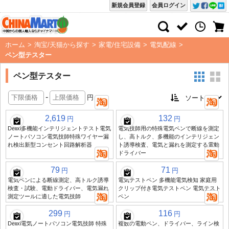
新規会員登録
会員ログイン
ホーム
>
淘宝/天猫から探す
>
家電/住宅設備
>
電気配線
>
ペン型テスター
ペン型テスター
-
円
2,619
132
円
円
Delixi多機能インテリジェントテスト電気
電気技師用の特殊電気ペンで断線を測定
ノートパソコン電気技師特殊ワイヤー漏
し、高トルク、多機能のインテリジェン
れ検出新型コンセント回路解析器
ト誘導検査、電気と漏れを測定する電動
ドライバー
79
71
円
円
電気ペンによる断線測定、高トルク誘導
電気テストペン 多機能電気検知 家庭用
検査・試験、電動ドライバー、電気漏れ
クリップ付き電気テストペン 電気テスト
測定ツールに適した電気技師
ペン
299
116
円
円
Delixi電気ノートパソコン電気技師 特殊
複数の電動ペン、ドライバー、ライン検