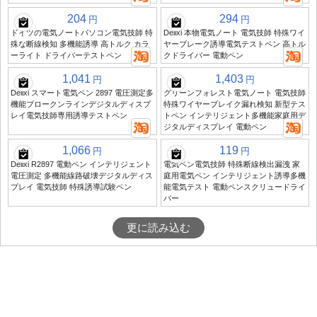
204
294
円
円
ドイツの電気ノートパソコン電気技師 特
Delixi 本物電気ノート 電気技師 特殊ワイ
殊な断線検知 多機能誘導 高トルク カラ
ヤーブレーク誘導電気テストペン 高トル
ーライト ドライバーテストペン
クドライバー 電動ペン
1,041
1,403
円
円
Delixi スマート電気ペン 2897 電圧測定多
グリーンフォレスト電気ノート 電気技師
機能ブロークンラインデジタルディスプ
特殊ワイヤーブレイク漏れ検知 新型テス
レイ電気技師専用誘導テストペン
トペン インテリジェント多機能家庭用デ
ジタルディスプレイ 電動ペン
1,066
119
円
円
Delixi R2897 電動ペン インテリジェント
電気ペン電気技師 特殊断線検出漏洩 家
電圧測定 多機能線路破壊デジタルディス
庭用電気ペン インテリジェント誘導多機
プレイ 電気技師 特殊誘導試験ペン
能電気テスト 電動ペンスクリュードライ
バー
更に読み込む