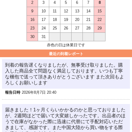
2
3
4
5
6
7
8
9
10
11
12
13
14
15
16
17
18
19
20
21
22
23
24
25
26
27
28
29
30
31
赤色の日は休業日です
最近の到着レポート
到着の報告遅くなりましたが、無事受け取りました。購
入した商品全て問題なく満足しております。いつも丁寧
な梱包で送って頂きありがとうございます また次回もよ
ろしくお願いします
報告日時
2026年8月7日 20:40
届きました！1ヶ月くらいかかるのかと思っておりました
が、2週間ほどで届いて大変嬉しかったです。出品者のほ
うで在庫がなかった際に迅速に代替にて手配対応いただ
きまして、感謝です。また中国大陸から買い物をする際