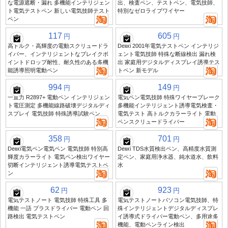
な電源遮断・漏れ 多機能インテリジェン
出、検査ペン、テストペン、電気技師、
ト電気テストペン 新しい電気技師テスト
特別なゼロライブワイヤー
ペン
117
605
円
円
高トルク・高輝度の電動スクリュードラ
Delixi 2001年電気テストペン インテリジ
イバー、インテリジェントなブレイクポ
ェント電気技師 特殊な断線検出 漏れ検
イントドロップ耐性、耐久性のある多機
出 家庭用デジタルディスプレイ誘導テス
能誘導照明電動ペン
トペン 新モデル
994
149
円
円
一直力 R2897+ 電動ペン インテリジェン
電気ペン電気技師 特殊ワイヤーブレーク
ト電圧測定 多機能線路破壊デジタルディ
多機能インテリジェント誘導電気検査・
スプレイ 電気技師 特殊誘導試験ペン
電気テスト 高トルクカラーライト 電動
ペンスクリュードライバー
358
701
円
円
Delixi電気ペン電気ペン 電気技師 特別高
Delixi TDS水質検出ペン、高精度水質測
輝度カラーライト 電気ペン検出ワイヤー
定ペン、家庭用浄水器、純水道水、飲料
切断インテリジェント誘導電気テストペ
水
ン
62
923
円
円
電気テストノート 電気技師 特殊工具 多
電気テストノートパソコン電気技師、特
機能 一語 プラスドライバー 電動ペン 回
殊インテリジェントデジタルディスプレ
路検出 電気テストペン
イ誘導式ドライバー電動ペン、多用途多
機能、電動ペンライン検出