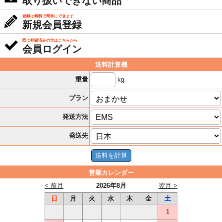
取り扱いできない商品
登録は無料で簡単にできます
新規会員登録
既に登録済みの方はこちらから
会員ログイン
送料計算機
kg
重量
プラン
発送方法
発送先
営業カレンダー
< 前月
2026年8月
翌月 >
日
月
火
水
木
金
土
1