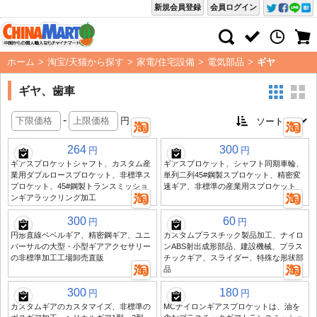
新規会員登録
会員ログイン
ホーム
>
淘宝/天猫から探す
>
家電/住宅設備
>
電気部品
>
ギヤ
ギヤ、歯車
-
円
264
300
円
円
ギアスプロケットシャフト、カスタム産
ギアスプロケット、シャフト同期車輪、
業用ダブルロースプロケット、非標準ス
単列二列45#鋼製スプロケット、精密変
プロケット、45#鋼製トランスミッショ
速ギア、非標準の産業用スプロケット
ンギアラックリング加工
300
60
円
円
円形直線ベベルギア、精密鋼ギア、ユニ
カスタムプラスチック製品加工、ナイロ
バーサルの大型・小型ギアアクセサリー
ンABS射出成形部品、建設機械、プラス
の非標準加工工場卸売直販
チックギア、スライダー、特殊な形状部
品
300
180
円
円
カスタムギアのカスタマイズ、非標準の
MCナイロンギアスプロケットは、油を