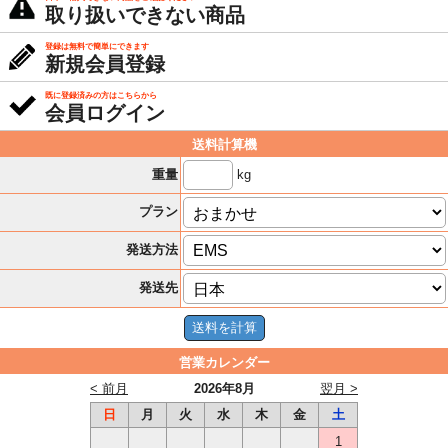
取り扱いできない商品
登録は無料で簡単にできます
新規会員登録
既に登録済みの方はこちらから
会員ログイン
送料計算機
kg
重量
プラン
発送方法
発送先
営業カレンダー
< 前月
2026年8月
翌月 >
日
月
火
水
木
金
土
1