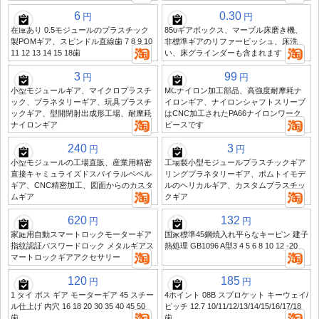
6
0.30
円
円
在庫あり 0.5モジュールのプラスチック
850ギアボックス、マーブル床磨き機、
製POMギア、スピンドル直線歯 7 8 9 10
非標準ギアのリファービッシュ、床洗
11 12 13 14 15 18歯
い、床グラインダーも含まれます
3
99
円
円
小型モジュールギア、マイクロプラスチ
MCナイロン加工部品、高強度耐摩耗ナ
ック、プラネタリーギア、玩具プラスチ
イロンギア、ナイロンシャフトスリーブ
ックギア、型開閉射出成形工場、耐摩耗
はCNC加工されたPA66ナイロンワーク
ナイロンギア
ピースです
240
3
円
円
小型モジュールの工場直販、産業用精密
工場製小型モジュールプラスチックギア
直接キャミュライズドスパイラルベベル
リングプラネタリーギア、ポムトイモデ
ギア、CNC精密加工、図面からのカスタ
ルのヘリカルギア、カスタムプラスチッ
ムギア
クギア
620
132
円
円
家庭用自動スマートロックモーターギア
国家標準45鋼焼入れ平らなキーピン 建子
指紋認証パスワードロック メタルギアス
熱処理 GB1096 A型3 4 5 6 8 10 12 -20
マートロックギアアクセサリー
120
185
円
円
1 ダイ ボス ギア モーターギア 45 スチー
4ポイント 08B スプロケット キーウェイ/
ル仕上げ 内穴 16 18 20 30 35 40 45 50
ピッチ 12.7 10/11/12/13/14/15/16/17/18
歯
歯