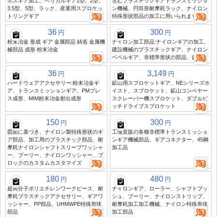
ボスギア加工、ヘリカルギア1型、2型、
含むプラスチックギアトランスミッショ
3.5型、5型、ラック、産業用スプロケッ
ン機械、円筒形耐摩耗ラック、ナイロン
トリングギア
特殊形状部品の加工に用いられます
36
300
円
円
粉末冶金 形成 ギア 金属部品 鋳造 金属機
ナイロン加工部品:ナイロンギアの加工、
械部品 成形 粉末冶金
建設機械のプラスチックギア、ナイロン
ベベルギア、非標準形状の部品、歯
36
3,149
円
円
ハードウェアアクセサリー:粉末冶金ギ
鉱山用スプロケットギア、NEシリーズホ
ア、トランスミッションギア、PMプレ
イスト、スプロケット、鉱山コンベヤー
ス成形、MIM粉末冶金射出成形
スクレーパー機スプロケット、ダブルピ
ッチドライブスプロケット
150
300
円
円
図面に基づき、ナイロン製特殊形状のギ
工場直販の各種非標準トランスミッショ
ア部品、加工用のプラスチック部品、耐
ンギア機械部品、ギアコネクター、45鋼
摩耗ナイロンシャフトスリーブワッシャ
加工品
ー、プーリー、ナイロンワッシャー、ブ
ロックのカスタムカスタマイズ
180
480
円
円
超高分子ポリエチレンワークピース、耐
ナイロンギア、ローラー、シャフトブッ
摩耗プラスチックアクセサリー、ギアワ
シュ、プーリー、ナイロンストリップ、
ッシャー、PP部品、UHMWPE特殊形状
耐摩耗加工加工機械、ナイロン特殊形状
部品
加工部品