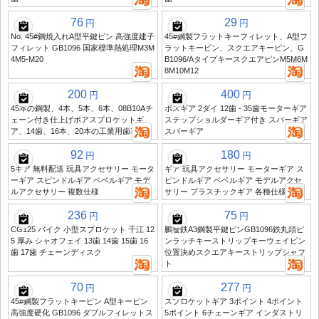
76
29
円
円
No. 45#鋼焼入れA型平鍵ピン 高強度建子
45#鋼製フラットキーフィレット、A型フ
フィレット GB1096 国家標準熱処理M3M
ラットキーピン、スクエアキーピン、G
4M5-M20
B1096/AタイプキースクエアピンM5M6M
8M10M12
200
400
円
円
45本の鋼製、4本、5本、6本、08B10Aチ
ボスギア 2ダイ 12歯 - 35歯モーターギア
ェーン付き仕上げボアスプロケットギ
ステップショルダーギア付き スパーギア
ア、14歯、16本、20本の工業用歯車
スパーギア
92
180
円
円
5ギア 無料配送 玩具アクセサリー モータ
ギア 玩具アクセサリー モーターギア ス
ーギア スピンドルギア ベベルギア モデ
ピンドルギア ベベルギア モデルアクセ
ルアクセサリー 複数仕様
サリー プラスチックギア 各種仕様
236
75
円
円
CG125 バイク 小型スプロケット 千江 12
鵬發鉄A3鋼製平鍵ピンGB1096鉄丸頭ピ
5 厚み シャオフェイ 13歯 14歯 15歯 16
ンラッチキーストリップキーウェイピン
歯 17歯 チェーンディスク
位置決めスクエアキーストリップシャフ
ト
70
277
円
円
45#鋼製フラットキーピン A型キーピン
スプロケットギア 3ポイント 4ポイント
高強度硬化 GB1096 ダブルフィレットス
5ポイント 6チェーンギア インダストリ