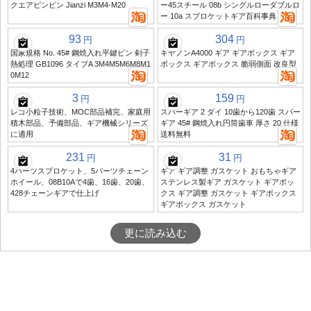
クエアピンピン Jianzi M3M4-M20
ー45スチール 08b シングルローダブルロ
ー 10a スプロケットギア百科事典
93
304
円
円
国家規格 No. 45# 鋼焼入れ平鍵ピン 剣子
キヤノンA4000 ギア ギアボックス ギア
熱処理 GB1096 タイプA 3M4M5M6M8M1
ボックス ギアボックス 脆弱側面 改良型
0M12
3
159
円
円
レゴ小粒子技術、MOC部品補完、家庭用
スパーギア 2 ダイ 10歯から120歯 スパー
積木部品、予備部品、ギア機械シリーズ
ギア 45# 鋼焼入れ円筒歯車 厚さ 20 仕様
に適用
送料無料
231
31
円
円
4パーツスプロケット、5パーツチェーン
ギア ギア調整 ガスケット おもちゃギア
ホイール、08B10Aで4歯、16歯、20歯、
ステンレス製ギア ガスケット ギアボッ
428チェーンギアで仕上げ
クス ギア調整 ガスケット ギアボックス
ギアボックス ガスケット
更に読み込む