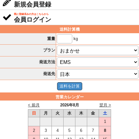
新規会員登録
既に登録済みの方はこちらから
会員ログイン
送料計算機
kg
重量
プラン
発送方法
発送先
営業カレンダー
< 前月
2026年8月
翌月 >
日
月
火
水
木
金
土
1
2
3
4
5
6
7
8