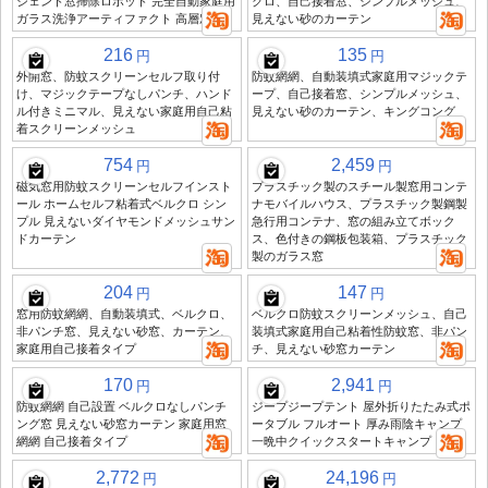
ジェント窓掃除ロボット 完全自動家庭用
クロ、自己接着窓、シンプルメッシュ、
ガラス洗浄アーティファクト 高層窓
見えない砂のカーテン
216
135
円
円
外開窓、防蚊スクリーンセルフ取り付
防蚊網網、自動装填式家庭用マジックテ
け、マジックテープなしパンチ、ハンド
ープ、自己接着窓、シンプルメッシュ、
ル付きミニマル、見えない家庭用自己粘
見えない砂のカーテン、キングコング
着スクリーンメッシュ
754
2,459
円
円
磁気窓用防蚊スクリーンセルフインスト
プラスチック製のスチール製窓用コンテ
ール ホームセルフ粘着式ベルクロ シン
ナモバイルハウス、プラスチック製鋼製
プル 見えないダイヤモンドメッシュサン
急行用コンテナ、窓の組み立てボック
ドカーテン
ス、色付きの鋼板包装箱、プラスチック
製のガラス窓
204
147
円
円
窓用防蚊網網、自動装填式、ベルクロ、
ベルクロ防蚊スクリーンメッシュ、自己
非パンチ窓、見えない砂窓、カーテン、
装填式家庭用自己粘着性防蚊窓、非パン
家庭用自己接着タイプ
チ、見えない砂窓カーテン
170
2,941
円
円
防蚊網網 自己設置 ベルクロなしパンチ
ジープジープテント 屋外折りたたみ式ポ
ング窓 見えない砂窓カーテン 家庭用窓
ータブル フルオート 厚み雨陰キャンプ
網網 自己接着タイプ
一晩中クイックスタートキャンプ
2,772
24,196
円
円