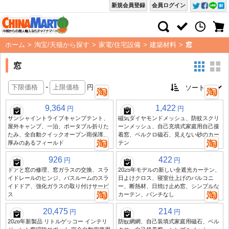
新規会員登録
会員ログイン
ホーム
>
淘宝/天猫から探す
>
家電/住宅設備
>
建築材料
>
窓
窓
-
円
9,364
1,422
円
円
サンシャイントライブキャンプテント、
磁気ダイヤモンドメッシュ、防蚊スクリ
屋外キャンプ、一泊、ポータブル折りた
ーンメッシュ、自己充填式家庭用自己接
たみ、全自動クイックオープン雨保護、
着窓、ベルクロ磁石、見えない砂のカー
厚みのあるフィールド
テン
926
422
円
円
ドアと窓の修理、窓ガラスの交換、スラ
2025年モデルの新しい全遮光カーテン、
イドレールのヒンジ、バスルームのスラ
日よけクロス、寝室仕上げのバルコニ
イドドア、強化ガラスの取り付けサービ
ー、断熱材、日焼け止め窓、シンプルな
ス
カーテン、パンチなし
20,475
214
円
円
2026年新製品 リトルゲッコー インテリ
防蚊網網、自己装填式家庭用磁石、ベル