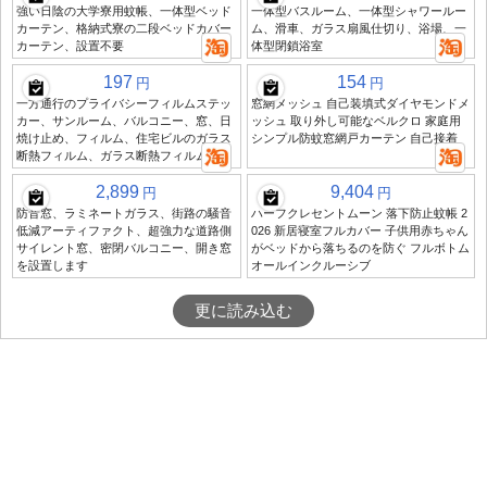
強い日陰の大学寮用蚊帳、一体型ベッド
一体型バスルーム、一体型シャワールー
カーテン、格納式寮の二段ベッドカバー
ム、滑車、ガラス扇風仕切り、浴場、一
カーテン、設置不要
体型閉鎖浴室
197
154
円
円
一方通行のプライバシーフィルムステッ
窓網メッシュ 自己装填式ダイヤモンドメ
カー、サンルーム、バルコニー、窓、日
ッシュ 取り外し可能なベルクロ 家庭用
焼け止め、フィルム、住宅ビルのガラス
シンプル防蚊窓網戸カーテン 自己接着
断熱フィルム、ガラス断熱フィルム
2,899
9,404
円
円
防音窓、ラミネートガラス、街路の騒音
ハーフクレセントムーン 落下防止蚊帳 2
低減アーティファクト、超強力な道路側
026 新居寝室フルカバー 子供用赤ちゃん
サイレント窓、密閉バルコニー、開き窓
がベッドから落ちるのを防ぐ フルボトム
を設置します
オールインクルーシブ
更に読み込む