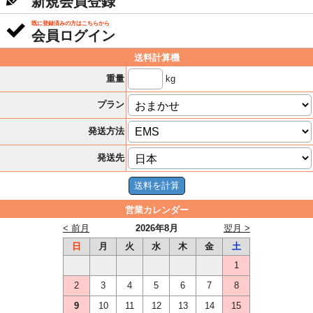
新規会員登録
既に登録済みの方はこちらから
会員ログイン
送料計算機
kg
重量
プラン
発送方法
発送先
営業カレンダー
< 前月
2026年8月
翌月 >
日
月
火
水
木
金
土
1
2
3
4
5
6
7
8
9
10
11
12
13
14
15