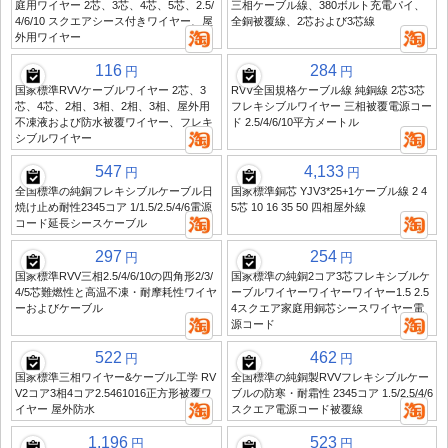
庭用ワイヤー 2芯、3芯、4芯、5芯、2.5/
三相ケーブル線、380ボルト充電パイ、
4/6/10 スクエアシース付きワイヤー、屋
全銅被覆線、2芯および3芯線
外用ワイヤー
116
284
円
円
国家標準RVVケーブルワイヤー 2芯、3
RVV全国規格ケーブル線 純銅線 2芯3芯
芯、4芯、2相、3相、2相、3相、屋外用
フレキシブルワイヤー 三相被覆電源コー
不凍液および防水被覆ワイヤー、フレキ
ド 2.5/4/6/10平方メートル
シブルワイヤー
547
4,133
円
円
全国標準の純銅フレキシブルケーブル日
国家標準銅芯 YJV3*25+1ケーブル線 2 4
焼け止め耐性2345コア 1/1.5/2.5/4/6電源
5芯 10 16 35 50 四相屋外線
コード延長シースケーブル
297
254
円
円
国家標準RVV三相2.5/4/6/10の四角形2/3/
国家標準の純銅2コア3芯フレキシブルケ
4/5芯難燃性と高温不凍・耐摩耗性ワイヤ
ーブルワイヤーワイヤーワイヤー1.5 2.5
ーおよびケーブル
4スクエア家庭用銅芯シースワイヤー電
源コード
522
462
円
円
国家標準三相ワイヤー&ケーブル工学 RV
全国標準の純銅製RVVフレキシブルケー
V2コア3相4コア2.5461016正方形被覆ワ
ブルの防寒・耐霜性 2345コア 1.5/2.5/4/6
イヤー 屋外防水
スクエア電源コード被覆線
1,196
523
円
円