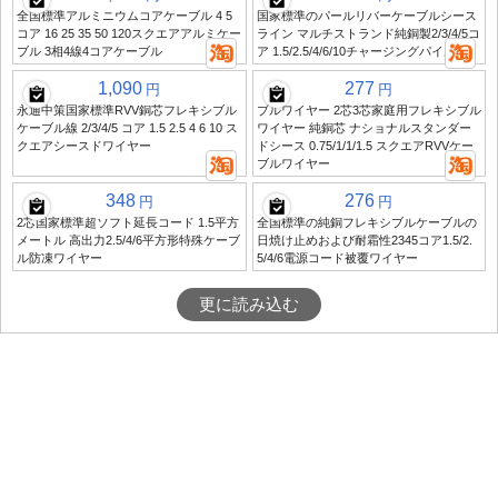
全国標準アルミニウムコアケーブル 4 5
国家標準のパールリバーケーブルシース
コア 16 25 35 50 120スクエアアルミケー
ライン マルチストランド純銅製2/3/4/5コ
ブル 3相4線4コアケーブル
ア 1.5/2.5/4/6/10チャージングパイル
1,090
277
円
円
永通中策国家標準RVV銅芯フレキシブル
ブルワイヤー 2芯3芯家庭用フレキシブル
ケーブル線 2/3/4/5 コア 1.5 2.5 4 6 10 ス
ワイヤー 純銅芯 ナショナルスタンダー
クエアシースドワイヤー
ドシース 0.75/1/1/1.5 スクエアRVVケー
ブルワイヤー
348
276
円
円
2芯国家標準超ソフト延長コード 1.5平方
全国標準の純銅フレキシブルケーブルの
メートル 高出力2.5/4/6平方形特殊ケーブ
日焼け止めおよび耐霜性2345コア1.5/2.
ル防凍ワイヤー
5/4/6電源コード被覆ワイヤー
更に読み込む