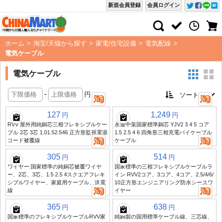
新規会員登録
会員ログイン
ホーム
>
淘宝/天猫から探す
>
家電/住宅設備
>
電気配線
>
電気ケーブル
電気ケーブル
-
円
127
1,249
円
円
RVV 屋外用純銅芯三相フレキシブルケー
永通中策国家標準銅芯 YJV2 3 4 5 コア
ブル 2芯 3芯 1.01.52.546 正方形監視電源
1.5 2.5 4 6 四角形三相充電パイケーブル
コード被覆線
ケーブル
305
514
円
円
ワイヤー:国家標準の純銅芯被覆ワイヤ
国家標準の三相フレキシブルケーブルラ
ー、2芯、3芯、1.5 2.5 4スクエアフレキ
イン RVV2コア、3コア、4コア、2.5/4/6/
シブルワイヤー、家庭用ケーブル、送電
10正方形エンジニアリング防水シースワ
線
イヤー
365
638
円
円
国家標準のフレキシブルケーブルRVV家
純銅製の国用標準ケーブル線、三芯線、