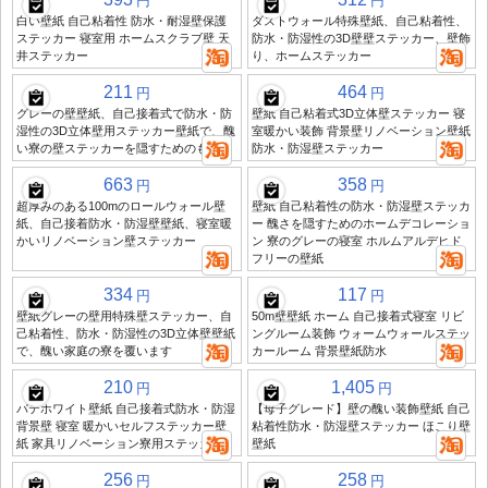
円
円
白い壁紙 自己粘着性 防水・耐湿壁保護
ダストウォール特殊壁紙、自己粘着性、
ステッカー 寝室用 ホームスクラブ壁 天
防水・防湿性の3D壁壁ステッカー、壁飾
井ステッカー
り、ホームステッカー
211
464
円
円
グレーの壁壁紙、自己接着式で防水・防
壁紙 自己粘着式3D立体壁ステッカー 寝
湿性の3D立体壁用ステッカー壁紙で、醜
室暖かい装飾 背景壁リノベーション壁紙
い寮の壁ステッカーを隠すためのもの
防水・防湿壁ステッカー
663
358
円
円
超厚みのある100mのロールウォール壁
壁紙 自己粘着性の防水・防湿壁ステッカ
紙、自己接着防水・防湿壁壁紙、寝室暖
ー 醜さを隠すためのホームデコレーショ
かいリノベーション壁ステッカー
ン 寮のグレーの寝室 ホルムアルデヒド
フリーの壁紙
334
117
円
円
壁紙グレーの壁用特殊壁ステッカー、自
50m壁壁紙 ホーム 自己接着式寝室 リビ
己粘着性、防水・防湿性の3D立体壁壁紙
ングルーム装飾 ウォームウォールステッ
で、醜い家庭の寮を覆います
カールーム 背景壁紙防水
210
1,405
円
円
パテホワイト壁紙 自己接着式防水・防湿
【母子グレード】壁の醜い装飾壁紙 自己
背景壁 寝室 暖かいセルフステッカー壁
粘着性防水・防湿壁ステッカー ほこり壁
紙 家具リノベーション寮用ステッカー
壁紙
256
258
円
円