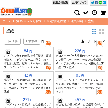
新規会員登録
会員ログイン
ホーム
>
淘宝/天猫から探す
>
家電/住宅設備
>
建築材料
>
壁紙
壁紙
-
円
84
226
円
円
シンプルな無地の自己接着用壁紙、厚塗
クロスボーダー大理石のホットスタンピ
り防水、リビングルーム、寝室、教室、
ング壁用ステッカー、セルフ粘着式壁
幼稚園の壁紙、壁用ステッカー、無地カ
紙、ホテルのリノベーション用壁紙、3D
ラーのインスタントステッカー
の壁ガラス壁紙
42
83
円
円
壁のほこり除去用壁紙、自己接着剤、防
カートゥーンベビーの身長ステッカー 高
水、防湿性、カビ防止壁用ステッカー、
さを測る定規壁用ステッカーは子供部屋
居心地の良い寝室やリビングの壁を囲む
の装飾用の高さシールを剥がすことがで
壁紙
きます
271
457
円
円
ローズウッド木目壁紙、自己接着式リノ
☆ 居心地の良い壁紙、自己接着式のリノ