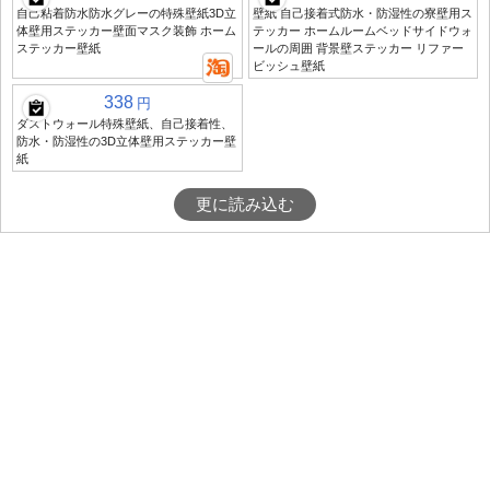
自己粘着防水防水グレーの特殊壁紙3D立
壁紙 自己接着式防水・防湿性の寮壁用ス
体壁用ステッカー壁面マスク装飾 ホーム
テッカー ホームルームベッドサイドウォ
ステッカー壁紙
ールの周囲 背景壁ステッカー リファー
ビッシュ壁紙
338
円
ダストウォール特殊壁紙、自己接着性、
防水・防湿性の3D立体壁用ステッカー壁
紙
更に読み込む