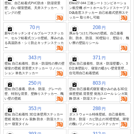
壁紙、自己粘着式PVC防水・防湿背景
EW027-044 三枚シートコンビネーショ
壁、白い寝室壁紙、天井ステッカー、リ
ン航空機 ポートホールランドスケープ 3
ビングの壁
D偽造窓ステッカー 自己粘着式壁用ステ
ッカー 取り外し可能
70
208
円
円
新年のキッチンオイルプルーフステッカ
厚みをつけた75cmの壁紙、自己接着
ー、セルフ粘着式コンロ壁紙、厚みのあ
剤、防水、防湿、3D壁貼り、壁貼り、醜
る高温防水・シミ防止キッチンステッカ
い寮の壁貼りシール
ー
343
371
円
円
壁紙 自己粘着性、防水・防湿性の寮の壁
壁紙 自己接着性、防水・防湿壁覆い、3
寝室の壁紙 背景壁ステッカー リノベー
D立体壁貼り、寝室の暖かい壁背景壁、
ション 単色ステッカー
住宅用自己粘着壁紙
250
803
円
円
壁紙:自己接着、防水、防湿、グレーの
壁紙 自己接着式寝室 暖かみのある3D立
壁、特別な背景、壁飾りステッカー、醜
体壁壁紙 背景壁 発泡スロール レンガ装
い壁の壁紙
飾 防水・防湿ステッカー
353
288
円
円
壁紙 自己粘着性 3D立体壁用ステッカー
ダストウォール特殊壁紙、自己接着性、
壁紙 発泡タイル 装飾 防水・防湿ステッ
防水、防湿・カビ防止の3D壁壁紙、寝室
カー 寝室タイル
の醜いリノベーションステッカー
393
312