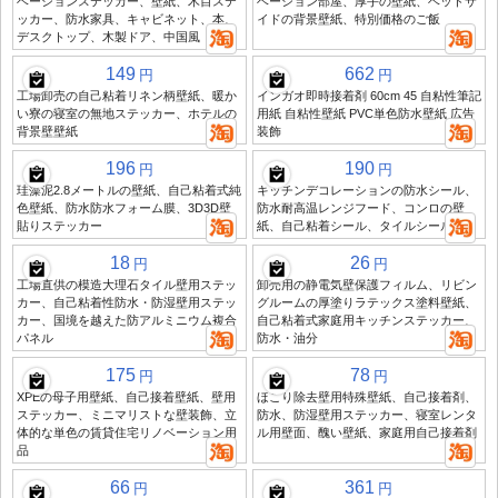
ベーションステッカー、壁紙、木目ステ
ベーション部屋、厚手の壁紙、ベッドサ
ッカー、防水家具、キャビネット、本、
イドの背景壁紙、特別価格のご飯
デスクトップ、木製ドア、中国風
149
662
円
円
工場卸売の自己粘着リネン柄壁紙、暖か
インガオ即時接着剤 60cm 45 自粘性筆記
い寮の寝室の無地ステッカー、ホテルの
用紙 自粘性壁紙 PVC単色防水壁紙 広告
背景壁壁紙
装飾
196
190
円
円
珪藻泥2.8メートルの壁紙、自己粘着式純
キッチンデコレーションの防水シール、
色壁紙、防水防水フォーム膜、3D3D壁
防水耐高温レンジフード、コンロの壁
貼りステッカー
紙、自己粘着シール、タイルシール
18
26
円
円
工場直供の模造大理石タイル壁用ステッ
卸売用の静電気壁保護フィルム、リビン
カー、自己粘着性防水・防湿壁用ステッ
グルームの厚塗りラテックス塗料壁紙、
カー、国境を越えた防アルミニウム複合
自己粘着式家庭用キッチンステッカー、
パネル
防水・油分
175
78
円
円
XPEの母子用壁紙、自己接着壁紙、壁用
ほこり除去壁用特殊壁紙、自己接着剤、
ステッカー、ミニマリストな壁装飾、立
防水、防湿壁用ステッカー、寝室レンタ
体的な単色の賃貸住宅リノベーション用
ル用壁面、醜い壁紙、家庭用自己接着剤
品
66
361
円
円