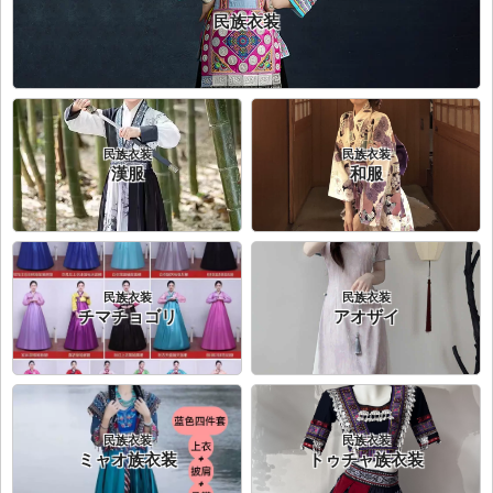
民族衣装
民族衣装
民族衣装
漢服
和服
民族衣装
民族衣装
チマチョゴリ
アオザイ
民族衣装
民族衣装
ミャオ族衣装
トゥチャ族衣装