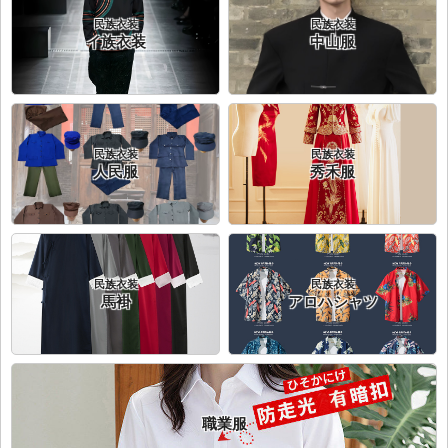
民族衣装
民族衣装
イ族衣装
中山服
民族衣装
民族衣装
人民服
秀禾服
民族衣装
民族衣装
馬褂
アロハシャツ
職業服