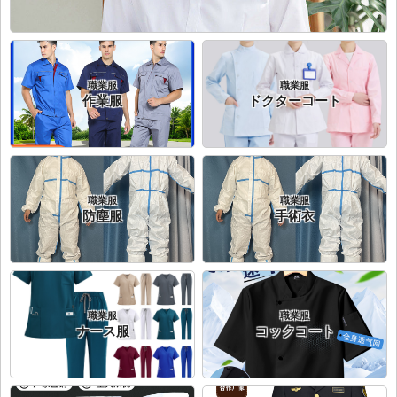
職業服
職業服
作業服
ドクターコート
職業服
職業服
防塵服
手術衣
職業服
職業服
ナース服
コックコート