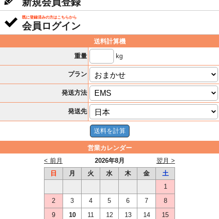
新規会員登録
既に登録済みの方はこちらから
会員ログイン
送料計算機
kg
重量
プラン
発送方法
発送先
営業カレンダー
< 前月
2026年8月
翌月 >
日
月
火
水
木
金
土
1
2
3
4
5
6
7
8
9
10
11
12
13
14
15