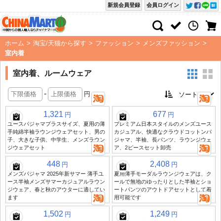
新規会員登録
会員ログイン
ホーム
>
淘宝/天猫から探す
>
ファッション
>
メンズファッション
>
室内着
室内着、ルームウェア
-
円
1,321
677
円
円
ユースパジャマプラスサイズ、夏用の薄
プレミアム日本スタイルのメンズユース
手純綿半袖ラウンジウェアセット、男の
カジュアル、快適なクラウドコットンパ
子、大きな子供、中学生、メンズラウン
ジャマ、半袖、長パンツ、ラウンジウェ
ジウェアセット
ア、2ピースセット卸売
448
2,408
円
円
メンズパジャマ 2025年新サマー 薄手ユ
夏用薄手モーダルラウンジウェアは、ク
ース半袖メンズサマーカジュアルラウン
ールで無地のゆったりとした半袖とショ
ジウェア、春と秋のアウターに適してい
ートパンツのアウトドアセットとして着
ます
用可能です
1,502
1,249
円
円