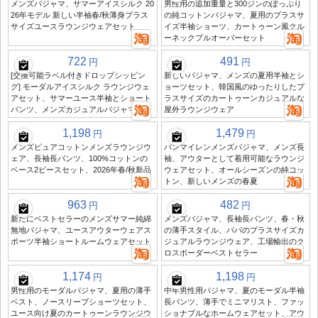
メンズパジャマ、サマーアイスシルク 20
男性用の追加重量と300ジンのぽっぷり
26年モデル 新しい半袖春/秋薄身プラス
の純コットンパジャマ、夏用のプラスサ
サイズユースラウンジウェアセット
イズ半袖ショーツ、カートゥーン風クル
ーネックプルオーバーセット
722
491
円
円
[交換可能ラベル付きドロップシッピン
新しいパジャマ、メンズの夏用半袖とシ
グ] モーダルアイスシルク ラウンジウェ
ョーツセット、韓国風のゆったりしたプ
アセット、サマーユース半袖とショート
ラスサイズのカートゥーンカジュアルな
パンツ、メンズカジュアルパジャマ
屋外ラウンジウェア
1,198
1,479
円
円
メンズピュアコットンメンズラウンジウ
バンマイレンメンズパジャマ、メンズ長
ェア、長袖長パンツ、100%コットンの
袖、アウターとして着用可能なラウンジ
ベース2ピースセット、2026年春/秋新品
ウェアセット、オールシーズンの純コッ
トン、新しいメンズの春夏
963
482
円
円
新たにベストセラーのメンズサマー純綿
メンズパジャマ、長袖長パンツ、春・秋
無地パジャマ、ユースアウターウェアス
の薄手スタイル、パパのプラスサイズカ
ポーツ半袖ショートルームウェアセット
ジュアルラウンジウェア、工場輸出のク
ロスボーダーベストセラー
1,174
1,198
円
円
男性用のモーダルパジャマ、夏用の薄手
中年男性用パジャマ、夏のモーダル半袖
ベスト、ノースリーブショーツセット、
長パンツ、薄手でミニマリスト、ファッ
ユース向け夏のカートゥーンラウンジウ
ショナブルなホームウェアセット、アウ