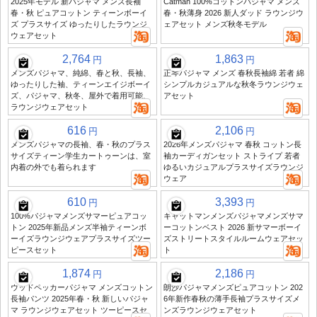
2025年モデル 新パジャマ メンズ長袖
Catman 100%コットンパジャマ メンズ
春・秋 ピュアコットン ティーンボーイ
春・秋薄身 2026 新人ダッド ラウンジウ
ズ プラスサイズ ゆったりしたラウンジ
ェアセット メンズ秋冬モデル
ウェアセット
2,764
1,863
円
円
メンズパジャマ、純綿、春と秋、長袖、
正琴パジャマ メンズ 春秋長袖綿 若者 綿
ゆったりした袖、ティーンエイジボーイ
シンプルカジュアルな秋冬ラウンジウェ
ズ、パジャマ、秋冬、屋外で着用可能、
アセット
ラウンジウェアセット
616
2,106
円
円
メンズパジャマの長袖、春・秋のプラス
2026年メンズパジャマ 春秋 コットン長
サイズティーン学生カートゥーンは、室
袖カーディガンセット ストライプ 若者
内着の外でも着られます
ゆるいカジュアルプラスサイズラウンジ
ウェア
610
3,393
円
円
100%パジャマメンズサマーピュアコッ
キャットマンメンズパジャマメンズサマ
トン 2025年新品メンズ半袖ティーンボ
ーコットンベスト 2026 新サマーボーイ
ーイズラウンジウェアプラスサイズツー
ズストリートスタイルルームウェアセッ
ピースセット
ト
1,874
2,186
円
円
ウッドペッカーパジャマ メンズコットン
朗沙パジャマメンズピュアコットン 202
長袖パンツ 2025年春・秋 新しいパジャ
6年新作春秋の薄手長袖プラスサイズメ
マ ラウンジウェアセット ツーピースセ
ンズラウンジウェアセット