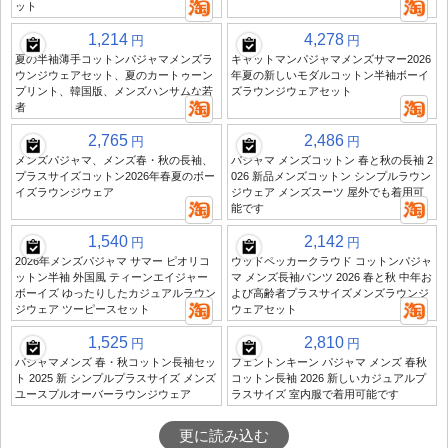
ット
1,214
4,278
円
円
夏の半袖薄手コットンパジャマメンズラ
キャットマンパジャマメンズサマー2026
ウンジウェアセット、夏のカートゥーン
年夏の新しいモダルコットン半袖ボーイ
プリント、韓国版、メンズハンサムな若
ズラウンジウェアセット
者
2,765
2,486
円
円
メンズパジャマ、メンズ春・秋の長袖、
パジャマ メンズコットン 春と秋の長袖 2
プラスサイズコットン2026年春夏のボー
026 新品メンズコットン シンプルラウン
イズラウンジウェア
ジウェア メンズスーツ 屋外でも着用可
能です
1,540
2,142
円
円
2026年メンズパジャマ サマー ピオリコ
ウッドペッカークラウド コットンパジャ
ットン半袖 外国風 ティーンエイジャー
マ メンズ長袖パンツ 2026 春と秋 中年お
ボーイズ ゆったりしたカジュアルラウン
よび高齢者プラスサイズメンズラウンジ
ジウェア ツーピースセット
ウェアセット
1,525
2,810
円
円
パジャマメンズ 春・秋コットン長袖セッ
フェントンキーン パジャマ メンズ 春秋
ト 2025 新 シンプルプラスサイズ メンズ
コットン長袖 2026 新しいカジュアルプ
ユースプルオーバーラウンジウェア
ラスサイズ 室内服で着用可能です
更に読み込む